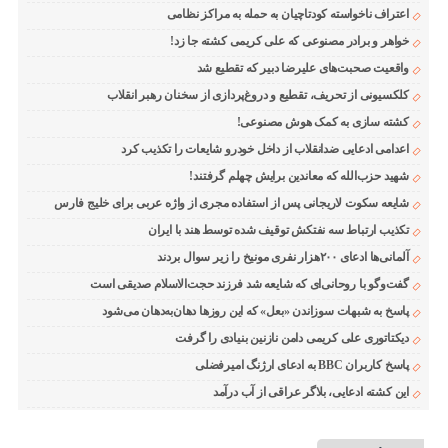
اعتراف ناخواسته کودتاچیان به حمله به مراکز نظامی
خواهر و برادر مصنوعی که علی کریمی کشته جا زد!
واقعیت صحبت‌های علیرضا دبیر که تقطیع شد
کلکسیونی از تحریف، تقطیع و دروغ‌پردازی از سخنان رهبر انقلاب
کشته سازی به کمک هوش مصنوعی!
اعدامی ادعایی ضدانقلاب از داخل خودرو شایعات را تکذیب کرد
شهید حزب‌الله که معاندین برایش چهلم گرفتند!
شایعه سکوت لاریجانی پس از استفاده مجری از واژه عربی برای خلیج فارس
تکذیب ارتباط سه نفتکش توقیف شده توسط هند با ایران
آلمانی‌ها ادعای ۲۰۰هزار نفری مونیخ را زیر سوال بردند
گفت‌وگو با روحانی‌ای که شایعه شد فرزند حجت‌الاسلام صدیقی است
پاسخ به شبهات سوزاندن «بعل» که این روزها دهان‌به‌دهان می‌شود
دیکتاتوری علی کریمی دامن نازنین بنیادی را گرفت
پاسخ کاربران BBC به ادعای ارژنگ امیرفضلی
این کشته ادعایی، بلاگر عراقی از آب درآمد