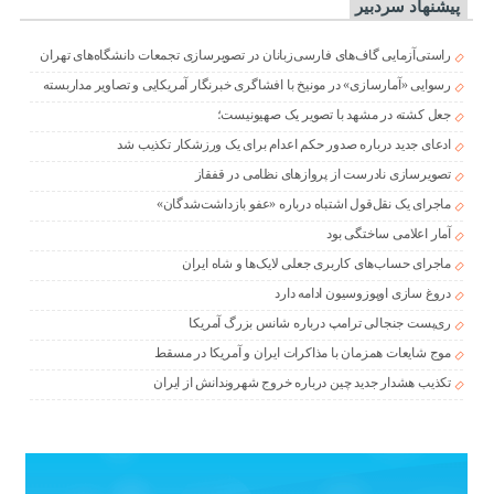
پیشنهاد سردبیر
راستی‌آزمایی گاف‌های فارسی‌زبانان در تصویرسازی تجمعات دانشگاه‌های تهران
رسوایی «آمارسازی» در مونیخ با افشاگری خبرنگار آمریکایی و تصاویر مداربسته
جعل کشته در مشهد با تصویر یک صهیونیست؛
ادعای جدید درباره صدور حکم اعدام برای یک ورزشکار تکذیب شد
تصویرسازی نادرست از پروازهای نظامی در قفقاز
ماجرای یک نقل‌قول اشتباه درباره «عفو بازداشت‌شدگان»
آمار اعلامی ساختگی بود
ماجرای حساب‌های کاربری جعلی لایک‌ها و شاه ایران
دروغ سازی اوپوزوسیون ادامه دارد
ری‌پست جنجالی ترامپ درباره شانس بزرگ آمریکا
موج شایعات همزمان با مذاکرات ایران و آمریکا در مسقط
تکذیب هشدار جدید چین درباره خروج شهروندانش از ایران