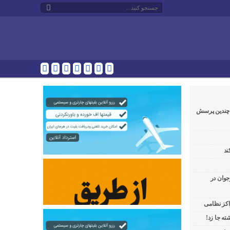
و چندین پرسش
ند
جوان در
راکز نظامی
ه جا زد!