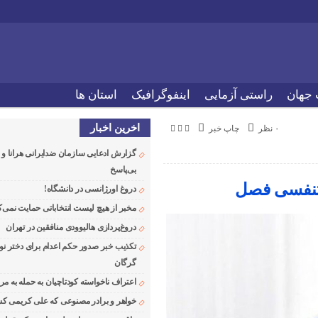
 جهان
راستی آزمایی
اینفوگرافیک
استان ها
اخرین اخبار
۰ نظر
چاپ خبر
گزارش ادعایی سازمان ضدایرانی هرانا 
بی‌پاسخ
دروغ اورژانسی در دانشگاه!
مخبر از هیچ لیست انتخاباتی حمایت نمی‌ک
دروغ‌پردازی هالیوودی منافقین در تهران
تکذیب خبر صدور حکم اعدام برای دختر نو
گرگان
اعتراف ناخواسته کودتاچیان به حمله به م
خواهر و برادر مصنوعی که علی کریمی کشت