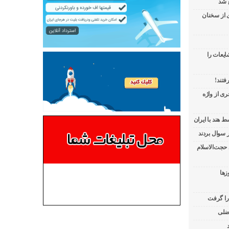
 شد
ی از سخنان
ایعات را
فتند!
ی از واژه
 هند با ایران
 حجت‌الاسلام
زها
 را گرفت