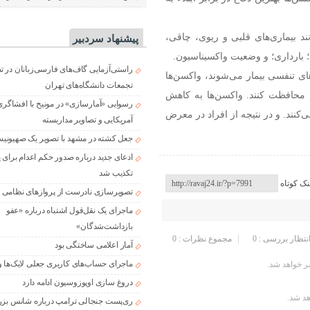
د بیماری‌های قلبی و ریوی، چاقی،
پیشنهاد سردبیر
 بارداری؛ و وضعیت واکسیناسیون.
راستی‌آزمایی گاف‌های فارسی‌زبانان در 
های تنفسی بیمار می‌شوند، واکسن‌ها
تجمعات دانشگاه‌های تهران
ی، محافظت کنند. واکسن‌ها به کاهش
رسوایی «آمارسازی» در مونیخ با افشاگری
ناشی از کووید ۱۹، آنفلوانزا و RSV کمک می‌کنند. و در نتیجه از افراد در معرض
آمریکایی و تصاویر مداربسته
جعل کشته در مشهد با تصویر یک صهیونی
ادعای جدید درباره صدور حکم اعدام برای
تکذیب شد
نک کوتاه
تصویرسازی نادرست از پروازهای نظامی د
ماجرای یک نقل‌قول اشتباه درباره «عفو
بازداشت‌شدگان»
انتظار بررسی : 0
مجموع نظرات : 0
آمار اعلامی ساختگی بود
ماجرای حساب‌های کاربری جعلی لایک‌ها و
 خواهد شد.
دروغ سازی اوپوزوسیون ادامه دارد
هد شد.
ری‌پست جنجالی ترامپ درباره شانس بزر