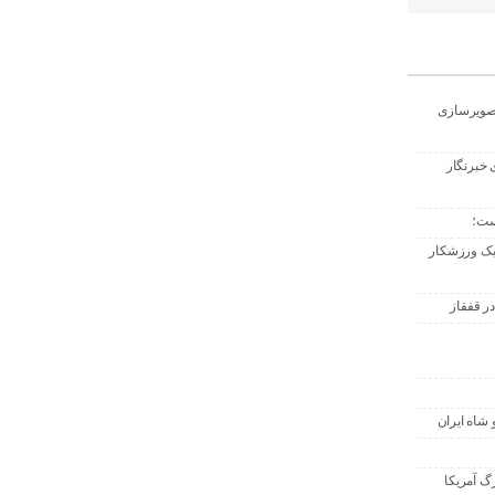
تصویرسازی
 خبرنگار
ست؛
 یک ورزشکار
ر قفقاز
 شاه ایران
گ آمریکا