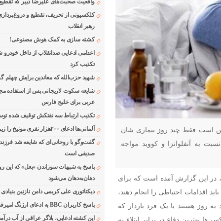
واقعیت صحبت‌های علیرضا دبیر که تقطیع
کلکسیونی از تحریف، تقطیع و دروغ‌پرداز
رهبر انقلاب
کشته سازی به کمک هوش مصنوعی!
اعدامی ادعایی ضدانقلاب از داخل خودرو ش
تکذیب کرد
شهید حزب‌الله که معاندین برایش چهلم گر
شایعه سکوت لاریجانی پس از استفاده مجر
عربی برای خلیج فارس
تکذیب ارتباط سه نفتکش توقیف شده توسط
آلمانی‌ها ادعای ۲۰۰هزار نفری مونیخ را زیر سوال بردند
مکن است فقط چند روز بیماری شان
گفت‌وگو با روحانی‌ای که شایعه شد فرزند
سبت به آنفلوانزا و کووید مواجه
صدیقی است
پاسخ به شبهات سوزاندن «بعل» که این رو
، در این گزارش آمده است که برای
دهان‌به‌دهان می‌شود
د اقدامات احتیاطی را انجام دهند،
دیکتاتوری علی کریمی دامن نازنین بنیادی
پاسخ کاربران BBC به ادعای ارژنگ امیرفضلی
به روز هستند یا یک فرد باردار که
این کشته ادعایی، بلاگر عراقی از آب درآمد
ها بهترین دفاع در برابر ابتلاء به