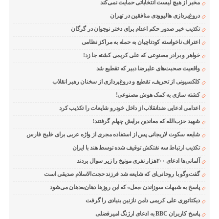
مخبر از هیچ لیست انتخاباتی حمایت نمی‌کند
دروغ‌پردازی هالیوودی منافقین در تهران
تکذیب خبر صدور حکم اعدام برای دختر نوجوان در گرگان
اعتراف ناخواسته کودتاچیان به حمله به مراکز نظامی
خواهر و برادر مصنوعی که علی کریمی کشته جا زد!
واقعیت صحبت‌های علیرضا دبیر که تقطیع شد
کلکسیونی از تحریف، تقطیع و دروغ‌پردازی از سخنان رهبر انقلاب
کشته سازی به کمک هوش مصنوعی!
اعدامی ادعایی ضدانقلاب از داخل خودرو شایعات را تکذیب کرد
شهید حزب‌الله که معاندین برایش چهلم گرفتند!
شایعه سکوت لاریجانی پس از استفاده مجری از واژه عربی برای خلیج فارس
تکذیب ارتباط سه نفتکش توقیف شده توسط هند با ایران
آلمانی‌ها ادعای ۲۰۰هزار نفری مونیخ را زیر سوال بردند
گفت‌وگو با روحانی‌ای که شایعه شد فرزند حجت‌الاسلام صدیقی است
پاسخ به شبهات سوزاندن «بعل» که این روزها دهان‌به‌دهان می‌شود
دیکتاتوری علی کریمی دامن نازنین بنیادی را گرفت
پاسخ کاربران BBC به ادعای ارژنگ امیرفضلی