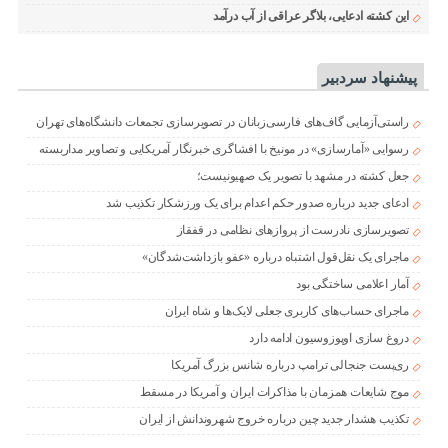
این کشته ادعایی، بلاگر عراقی از آب درآمد
پیشنهاد سردبیر
راستی‌آزمایی گاف‌های فارسی‌زبانان در تصویرسازی تجمعات دانشگاه‌های تهران
رسوایی «آمارسازی» در مونیخ با افشاگری خبرنگار آمریکایی و تصاویر مداربسته
جعل کشته در مشهد با تصویر یک صهیونیست؛
ادعای جدید درباره صدور حکم اعدام برای یک ورزشکار تکذیب شد
تصویرسازی نادرست از پروازهای نظامی در قفقاز
ماجرای یک نقل‌قول اشتباه درباره «عفو بازداشت‌شدگان»
آمار اعلامی ساختگی بود
ماجرای حساب‌های کاربری جعلی لایک‌ها و شاه ایران
دروغ سازی اوپوزوسیون ادامه دارد
ری‌پست جنجالی ترامپ درباره شانس بزرگ آمریکا
موج شایعات همزمان با مذاکرات ایران و آمریکا در مسقط
تکذیب هشدار جدید چین درباره خروج شهروندانش از ایران