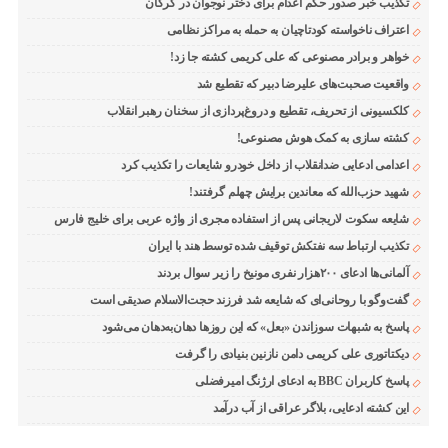
تکذیب خبر صدور حکم اعدام برای دختر نوجوان در گرگان
اعتراف ناخواسته کودتاچیان به حمله به مراکز نظامی
خواهر و برادر مصنوعی که علی کریمی کشته جا زد!
واقعیت صحبت‌های علیرضا دبیر که تقطیع شد
کلکسیونی از تحریف، تقطیع و دروغ‌پردازی از سخنان رهبر انقلاب
کشته سازی به کمک هوش مصنوعی!
اعدامی ادعایی ضدانقلاب از داخل خودرو شایعات را تکذیب کرد
شهید حزب‌الله که معاندین برایش چهلم گرفتند!
شایعه سکوت لاریجانی پس از استفاده مجری از واژه عربی برای خلیج فارس
تکذیب ارتباط سه نفتکش توقیف شده توسط هند با ایران
آلمانی‌ها ادعای ۲۰۰هزار نفری مونیخ را زیر سوال بردند
گفت‌وگو با روحانی‌ای که شایعه شد فرزند حجت‌الاسلام صدیقی است
پاسخ به شبهات سوزاندن «بعل» که این روزها دهان‌به‌دهان می‌شود
دیکتاتوری علی کریمی دامن نازنین بنیادی را گرفت
پاسخ کاربران BBC به ادعای ارژنگ امیرفضلی
این کشته ادعایی، بلاگر عراقی از آب درآمد