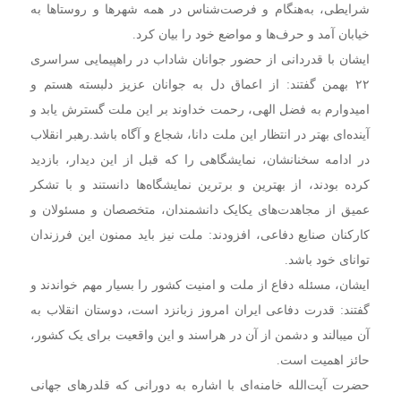
شرایطی، به‌هنگام و فرصت‌شناس در همه شهرها و روستاها به
خیابان آمد و حرف‌ها و مواضع خود را بیان کرد.
ایشان با قدردانی از حضور جوانان شاداب در راهپیمایی سراسری
۲۲ بهمن گفتند: از اعماق دل به جوانان عزیز دلبسته هستم و
امیدوارم به فضل الهی، رحمت خداوند بر این ملت گسترش یابد و
آینده‌ای بهتر در انتظار این ملت دانا، شجاع و آگاه باشد.رهبر انقلاب
در ادامه سخنانشان، نمایشگاهی را که قبل از این دیدار، بازدید
کرده بودند، از بهترین و برترین نمایشگاه‌ها دانستند و با تشکر
عمیق از مجاهدت‌های یکایک دانشمندان، متخصصان و مسئولان و
کارکنان صنایع دفاعی، افزودند: ملت نیز باید ممنون این فرزندان
توانای خود باشد.
ایشان، مسئله دفاع از ملت و امنیت کشور را بسیار مهم خواندند و
گفتند: قدرت دفاعی ایران امروز زبانزد است، دوستان انقلاب به
آن میبالند و دشمن از آن در هراسند و این واقعیت برای یک کشور،
حائز اهمیت است.
حضرت آیت‌الله خامنه‌ای با اشاره به دورانی که قلدرهای جهانی