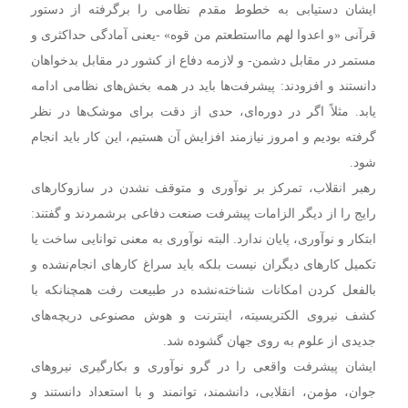
ایشان دستیابی به خطوط مقدم نظامی را برگرفته از دستور
قرآنی «و اعدوا لهم مااستطعتم من قوه» -یعنی آمادگی حداکثری و
مستمر در مقابل دشمن- و لازمه دفاع از کشور در مقابل بدخواهان
دانستند و افزودند: پیشرفت‌ها باید در همه بخش‌های نظامی ادامه
یابد. مثلاً اگر در دوره‌ای، حدی از دقت برای موشک‌ها در نظر
گرفته بودیم و امروز نیازمند افزایش آن هستیم، این کار باید انجام
شود.
رهبر انقلاب، تمرکز بر نوآوری و متوقف نشدن در سازوکارهای
رایج را از دیگر الزامات پیشرفت صنعت دفاعی برشمردند و گفتند:
ابتکار و نوآوری، پایان ندارد. البته نوآوری به معنی توانایی ساخت یا
تکمیل کارهای دیگران نیست بلکه باید سراغ کارهای انجام‌نشده و
بالفعل کردن امکانات شناخته‌نشده در طبیعت رفت همچنانکه با
کشف نیروی الکتریسیته، اینترنت و هوش مصنوعی دریچه‌های
جدیدی از علوم به روی جهان گشوده شد.
ایشان پیشرفت واقعی را در گرو نوآوری و بکارگیری نیروهای
جوان، مؤمن، انقلابی، دانشمند، توانمند و با استعداد دانستند و