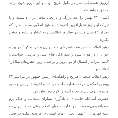
آرزوی همیشگی بشر در طول تاریخ بوده و این آرزو بدون تردید
محقق خواهد شد.
ایشان ۲۲ بهمن را عید بزرگ و تاریخی ملت ایران دانستند و با
تبریک این روز تحول‌آفرین افزودند: در هیچ انقلابی سابقه ندارد که
بعد از ۴۶ سال ملت در سالروز انقلابشان به خیابان‌ها بیایند و جشن
بگیرند.
رهبر انقلاب حضور همه قشرهای ملت و زن و مرد و کودک و پیر و
جوان را در هوای سرد و سوزناک، قیام ملی و مردمی خواندند و
گفتند: مراسم امسال از مهمترین و برجسته‌ترین جشن‌های سالگرد
انقلاب بود.
رهبر انقلاب سخنان صریح و راهگشای رئیس جمهور در مراسم ۲۲
بهمن را مکمل حرکت عظیم ملت خواندند و افزودند: رئیس جمهور
محترم حرف دل مردم و آنچه را لازم بود، بیان کرد.
حضرت آیت‌الله خامنه‌ای با یادآوری بمباران تبلیغاتی و جنگ نرم
موذیانه و بی‌وقفه دشمن علیه صاحبان انقلاب یعنی «ملت ایران» و
علیه قهرمان ۲۲ بهمن یعنی «امام خمینی»،‌ افزودند: ملت در چنین