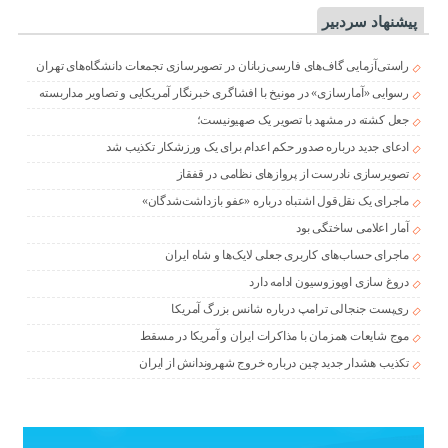
پیشنهاد سردبیر
راستی‌آزمایی گاف‌های فارسی‌زبانان در تصویرسازی تجمعات دانشگاه‌های تهران
رسوایی «آمارسازی» در مونیخ با افشاگری خبرنگار آمریکایی و تصاویر مداربسته
جعل کشته در مشهد با تصویر یک صهیونیست؛
ادعای جدید درباره صدور حکم اعدام برای یک ورزشکار تکذیب شد
تصویرسازی نادرست از پروازهای نظامی در قفقاز
ماجرای یک نقل‌قول اشتباه درباره «عفو بازداشت‌شدگان»
آمار اعلامی ساختگی بود
ماجرای حساب‌های کاربری جعلی لایک‌ها و شاه ایران
دروغ سازی اوپوزوسیون ادامه دارد
ری‌پست جنجالی ترامپ درباره شانس بزرگ آمریکا
موج شایعات همزمان با مذاکرات ایران و آمریکا در مسقط
تکذیب هشدار جدید چین درباره خروج شهروندانش از ایران