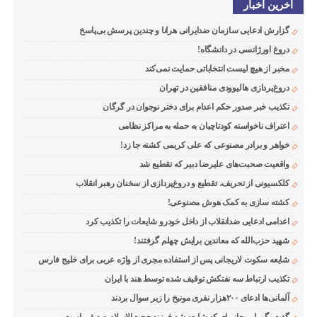
اخرین اخبار
گزارش ادعایی سازمان ضدایرانی هرانا و چندین پرسش بی‌پاسخ
دروغ اورژانسی در دانشگاه!
مخبر از هیچ لیست انتخاباتی حمایت نمی‌کند
دروغ‌پردازی هالیوودی منافقین در تهران
تکذیب خبر صدور حکم اعدام برای دختر نوجوان در گرگان
اعتراف ناخواسته کودتاچیان به حمله به مراکز نظامی
خواهر و برادر مصنوعی که علی کریمی کشته جا زد!
واقعیت صحبت‌های علیرضا دبیر که تقطیع شد
کلکسیونی از تحریف، تقطیع و دروغ‌پردازی از سخنان رهبر انقلاب
کشته سازی به کمک هوش مصنوعی!
اعدامی ادعایی ضدانقلاب از داخل خودرو شایعات را تکذیب کرد
شهید حزب‌الله که معاندین برایش چهلم گرفتند!
شایعه سکوت لاریجانی پس از استفاده مجری از واژه عربی برای خلیج فارس
تکذیب ارتباط سه نفتکش توقیف شده توسط هند با ایران
آلمانی‌ها ادعای ۲۰۰هزار نفری مونیخ را زیر سوال بردند