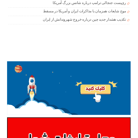
ری‌پست جنجالی ترامپ درباره شانس بزرگ آمریکا
موج شایعات همزمان با مذاکرات ایران و آمریکا در مسقط
تکذیب هشدار جدید چین درباره خروج شهروندانش از ایران