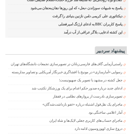
گفت‌وگو با روحانی‌ای که شایعه شد فرزند حجت‌الاسلام صدیقی است
پاسخ به شبهات سوزاندن «بعل» که این روزها دهان‌به‌دهان می‌شود
دیکتاتوری علی کریمی دامن نازنین بنیادی را گرفت
پاسخ کاربران BBC به ادعای ارژنگ امیرفضلی
این کشته ادعایی، بلاگر عراقی از آب درآمد
پیشنهاد سردبیر
راستی‌آزمایی گاف‌های فارسی‌زبانان در تصویرسازی تجمعات دانشگاه‌های تهران
رسوایی «آمارسازی» در مونیخ با افشاگری خبرنگار آمریکایی و تصاویر مداربسته
جعل کشته در مشهد با تصویر یک صهیونیست؛
ادعای جدید درباره صدور حکم اعدام برای یک ورزشکار تکذیب شد
تصویرسازی نادرست از پروازهای نظامی در قفقاز
ماجرای یک نقل‌قول اشتباه درباره «عفو بازداشت‌شدگان»
آمار اعلامی ساختگی بود
ماجرای حساب‌های کاربری جعلی لایک‌ها و شاه ایران
دروغ سازی اوپوزوسیون ادامه دارد