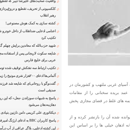
واقعیت صحبت‌های علیرضا دبیر که تقطیع
کلکسیونی از تحریف، تقطیع و دروغ‌پرداز
رهبر انقلاب
کشته سازی به کمک هوش مصنوعی!
اعدامی ادعایی ضدانقلاب از داخل خودرو ش
تکذیب کرد
شهید حزب‌الله که معاندین برایش چهلم گر
شایعه سکوت لاریجانی پس از استفاده مجر
عربی برای خلیج فارس
تکذیب ارتباط سه نفتکش توقیف شده توسط
آلمانی‌ها ادعای ۲۰۰هزار نفری مونیخ را زیر سوال بردند
گفت‌وگو با روحانی‌ای که شایعه شد فرزند
 آسیای غربی ملتهب و کشورمان در
صدیقی است
عمد بریده سخنانی را از مقامات
پاسخ به شبهات سوزاندن «بعل» که این رو
ترجمه های غلط در فضای مجازی پخش
دهان‌به‌دهان می‌شود
دیکتاتوری علی کریمی دامن نازنین بنیادی
ده شده آن را بازنشر کرده و از
پاسخ کاربران BBC به ادعای ارژنگ امیرفضلی
ه اذهان خیلی ها را بر اساس این
این کشته ادعایی، بلاگر عراقی از آب درآمد