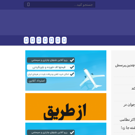
و چندین پرسش
ند
جوان در
راکز نظامی
ه جا زد!