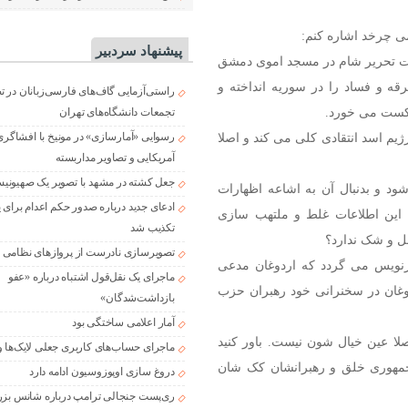
می چرخد اشاره کنم:
پیشنهاد سردبیر
یات تحریر شام در مسجد اموی دمشق
ه و فساد را در سوریه انداخته و
راستی‌آزمایی گاف‌های فارسی‌زبانان در 
شکست می خورد.
تجمعات دانشگاه‌های تهران
ژیم اسد انتقادی کلی می کند و اصلا
رسوایی «آمارسازی» در مونیخ با افشاگری
آمریکایی و تصاویر مداربسته
جعل کشته در مشهد با تصویر یک صهیونی
د و بدنبال آن به اشاعه اظهارات
ادعای جدید درباره صدور حکم اعدام برای
ا این اطلاعات غلط و ملتهب سازی
تکذیب شد
ل و شک ندارد؟
تصویرسازی نادرست از پروازهای نظامی د
رنویس می گردد که اردوغان مدعی
ماجرای یک نقل‌قول اشتباه درباره «عفو
ان در سخنرانی خود رهبران حزب
بازداشت‌شدگان»
آمار اعلامی ساختگی بود
صلا عین خیال شون نیست. باور کنید
ماجرای حساب‌های کاربری جعلی لایک‌ها و
جمهوری خلق و رهبرانشان کک شان
دروغ سازی اوپوزوسیون ادامه دارد
ری‌پست جنجالی ترامپ درباره شانس بزر