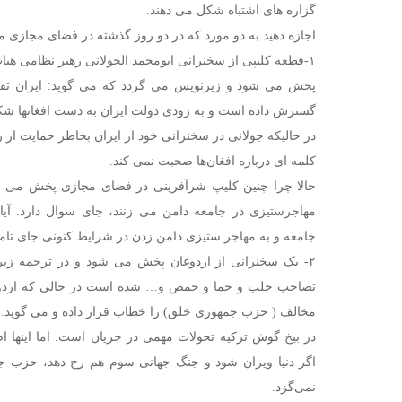
گزاره های اشتباه شکل می دهند.
اجازه دهید به دو مورد که در دو روز گذشته در فضای مجازی 
١-قطعه کلیپی از سخنرانی ابومحمد الجولانی رهبر نظامی ه
پخش می شود و زیرنویس می گردد که می گوید: ایران تفرق
گسترش داده است و به زودی دولت ایران به دست افغانها 
در حالیکه جولانی در سخنرانی خود از ایران بخاطر حمایت از ر
کلمه ای درباره افغان‌ها صحبت نمی کند.
حالا چرا چنین کلیپ شرآفرینی در فضای مجازی پخش می شو
مهاجرستیزی در جامعه دامن می زنند، جای سوال دارد. آی
جامعه و به مهاجر ستیزی دامن زدن در شرایط کنونی جای تام
٢- یک سخنرانی از اردوغان پخش می شود و در ترجمه زی
تصاحب حلب و حما و حمص و… شده است در حالی که اردوغ
مخالف ( حزب جمهوری خلق) را خطاب قرار داده و می گوید:
در بیخ گوش ترکیه تحولات مهمی در جریان است. اما اینها ا
اگر دنیا ویران شود و جنگ جهانی سوم هم رخ دهد، حزب 
نمی‌گزد.