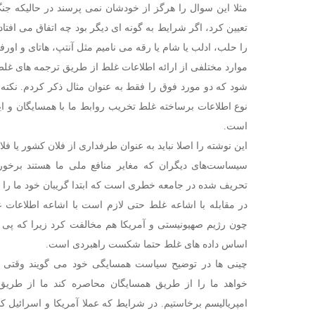
مثلا این سوال را هرگز از خودشان نمی پرسند در حالیکه جن
تعیین کرد، اگر شرایط به گونه ای دیگر بود چه اتفاق می افتاد؟
را حلب، ادلب یا شام یا رقه می نامیم مثل آنتپ، هاتای و اورف
موارد مختلفی از ارائه اطلاعات غلط از طریق ترجمه های غ
شود که دو مورد فوق را فقط به عنوان مثال ذکر کردم. نکته
نوع اطلاعات برساخته غلط تخریب روابط ما با همسایگان و ای
است.
این نوشته را اصلا نباید به عنوان طرفداری از فلان کشور یا فلا
سیساست‌های دیگران که مغایر منافع ملی ما هستند برخ
تحریف شده در جامعه خطری است که ابتدا گریبان خود ما را 
در مقابله با اشاعه غلط حتی لازم است با اشاعه اطلاعات 
چون رژیم صهیونیستی و آمریکا هم مخالفت کرد زیرا که پی 
اساس داده های غلط حتما شکست راهبردی است.
چینی ها در توضیح سیاست همسایگی خود می گویند وقتی م
خواهد ما را از طریق همسایگان محاصره کند ما از طریق 
امپریالیسم برخاستیم. در شرایط که عملا آمریکا و اسرائیل 