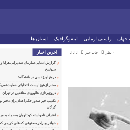
 جهان
راستی آزمایی
اینفوگرافیک
استان ها
اخرین اخبار
۰ نظر
چاپ خبر
گزارش ادعایی سازمان ضدایرانی هرانا 
بی‌پاسخ
دروغ اورژانسی در دانشگاه!
مخبر از هیچ لیست انتخاباتی حمایت نمی‌ک
دروغ‌پردازی هالیوودی منافقین در تهران
تکذیب خبر صدور حکم اعدام برای دختر نو
گرگان
اعتراف ناخواسته کودتاچیان به حمله به م
خواهر و برادر مصنوعی که علی کریمی کشت