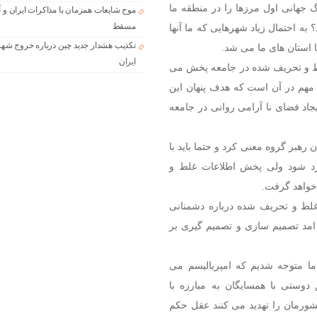
گ جهانی اول مرزها را در منطقه ما
موج شایعات همزمان با مذاکرات ایران و آ
مسقط
 به احتمال زیاد شهرهایی که ما آنها
تکذیب هشدار جدید چین درباره خروج شهر
ا استان های ما می شد.
ایران
لط و تحریف شده در جامعه پخش می
 مهم در آن است که هدف پنهان این
جاد فضای نا آرامی روانی در جامعه
ن رهبر گروه معنی کرد و حتما باید با
ورد شود ولی پخش اطلاعات غلط و
خواهد گرفت.
غلط و تحریف شده درباره دشمنانی
امد تصمیم سازی و تصمیم گیری بر
ا متوجه شدیم که امپریالیسم می
دوستی با همسایگان به مبارزه با
کشورمان را تهدید می کنند عقل حکم