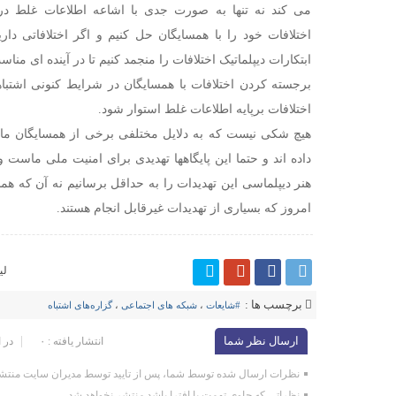
می کند نه تنها به صورت جدی با اشاعه اطلاعات غلط در 
اختلافات خود را با همسایگان حل کنیم و اگر اختلافاتی دا
ابتکارات دیپلماتیک اختلافات را منجمد کنیم تا در آینده ای مناسب
برجسته کردن اختلافات با همسایگان در شرایط کنونی اشت
اختلافات برپایه اطلاعات غلط استوار شود.
هیچ شکی نیست که به دلایل مختلفی برخی از همسایگان ما پا
داده اند و حتما این پایگاهها تهدیدی برای امنیت ملی ماس
هنر دیپلماسی این تهدیدات را به حداقل برسانیم نه آن که هم
امروز که بسیاری از تهدیدات غیرقابل انجام هستند.
لی
برچسب ها :
#شایعات
،
شبکه های اجتماعی
،
گزاره‌های اشتباه
ارسال نظر شما
انتشار یافته : ۰
در 
نظرات ارسال شده توسط شما، پس از تایید توسط مدیران سایت منتشر
نظراتی که حاوی تهمت یا افترا باشد منتشر نخواهد شد.