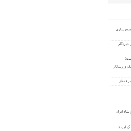
تصویرسازی
 خبرنگار
ست؛
 یک ورزشکار
ر قفقاز
 شاه ایران
گ آمریکا