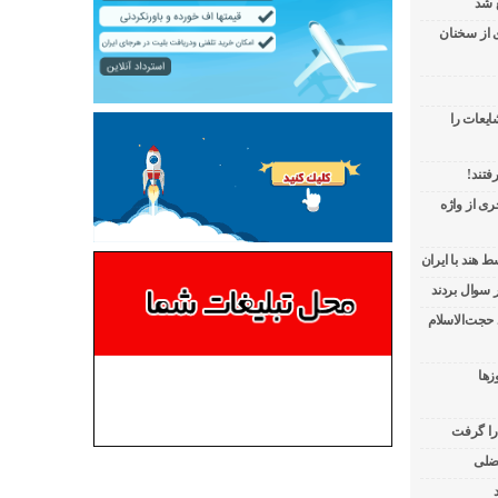
 شد
ی از سخنان
ایعات را
فتند!
ی از واژه
 هند با ایران
 حجت‌الاسلام
زها
 را گرفت