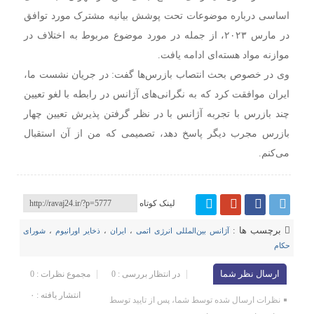
اساسی درباره موضوعات تحت پوشش بیانیه مشترک مورد توافق
در مارس ۲۰۲۳، از جمله در مورد موضوع مربوط به اختلاف در
موازنه مواد هسته‌ای ادامه یافت.
وی در خصوص بحث انتصاب بازرس‌ها گفت: در جریان نشست ما،
ایران موافقت کرد که به نگرانی‌های آژانس در رابطه با لغو تعیین
چند بازرس با تجربه آژانس با در نظر گرفتن پذیرش تعیین چهار
بازرس مجرب دیگر پاسخ دهد، تصمیمی که من از آن استقبال
می‌کنم.
لینک کوتاه
برچسب ها :
آژانس بین‌المللی انرژی اتمی
،
ایران
،
ذخایر اورانیوم
،
شورای
حکام
ارسال نظر شما
در انتظار بررسی : 0
مجموع نظرات : 0
انتشار یافته : ۰
نظرات ارسال شده توسط شما، پس از تایید توسط