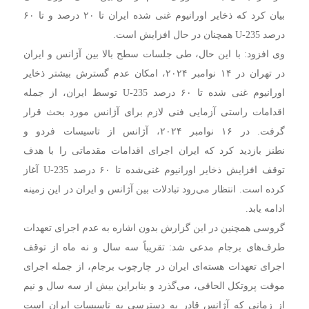
بیان کرد که ذخایر اورانیوم غنی شده ایران تا ۲۰ درصد و تا ۶۰
درصد U-235 همچنان در حال افزایش است.
وی افزود: با این حال، طی جلسات سطح بالا بین آژانس و ایران
در تهران در ۱۴ نوامبر ۲۰۲۴، امکان عدم گسترش بیشتر ذخایر
اورانیوم غنی شده تا ۶۰ درصد U-235 توسط ایران، از جمله
اقدامات راستی آزمایی فنی لازم برای آژانس مورد بحث قرار
گرفت. در ۱۶ نوامبر ۲۰۲۴، آژانس از تاسیسات فردو و
نطنز بازدید کرد که ایران اجرای اقدامات مقدماتی را با هدف
توقف افزایش ذخایر اورانیوم غنی‌شده تا ۶۰ درصد U-235 آغاز
کرده است. انتظار می‌رود تبادلات بین آژانس و ایران در این زمینه
ادامه یابد.
گروسی همچنین در این گزارش بدون اشاره به عدم اجرای تعهدات
طرف‌های برجام مدعی شد: تقریباً سه سال و نه ماه از توقف
اجرای تعهدات هسته‌ای ایران در چارچوب برجام، از جمله اجرای
موقت پروتکل الحاقی، می‌گذرد و بنابراین بیش از سه سال و نیم
از زمانی که آژانس قادر به دسترسی به تاسیسات ایران است