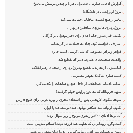
گزارش ادعایی سازمان ضدایرانی هرانا و چندین پرسش بی‌پاسخ
دروغ اورژانسی در دانشگاه!
مخبر از هیچ لیست انتخاباتی حمایت نمی‌کند
دروغ‌پردازی هالیوودی منافقین در تهران
تکذیب خبر صدور حکم اعدام برای دختر نوجوان در گرگان
اعتراف ناخواسته کودتاچیان به حمله به مراکز نظامی
خواهر و برادر مصنوعی که علی کریمی کشته جا زد!
واقعیت صحبت‌های علیرضا دبیر که تقطیع شد
کلکسیونی از تحریف، تقطیع و دروغ‌پردازی از سخنان رهبر انقلاب
کشته سازی به کمک هوش مصنوعی!
اعدامی ادعایی ضدانقلاب از داخل خودرو شایعات را تکذیب کرد
شهید حزب‌الله که معاندین برایش چهلم گرفتند!
شایعه سکوت لاریجانی پس از استفاده مجری از واژه عربی برای خلیج فارس
تکذیب ارتباط سه نفتکش توقیف شده توسط هند با ایران
آلمانی‌ها ادعای ۲۰۰هزار نفری مونیخ را زیر سوال بردند
گفت‌وگو با روحانی‌ای که شایعه شد فرزند حجت‌الاسلام صدیقی است
پاسخ به شبهات سوزاندن «بعل» که این روزها دهان‌به‌دهان می‌شود