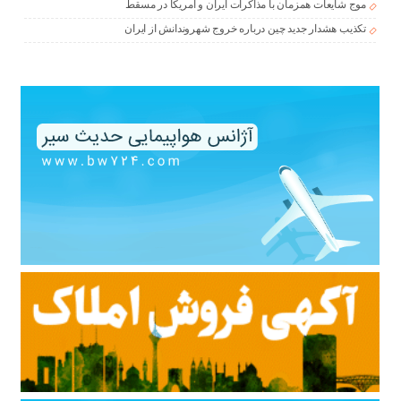
موج شایعات همزمان با مذاکرات ایران و آمریکا در مسقط
تکذیب هشدار جدید چین درباره خروج شهروندانش از ایران