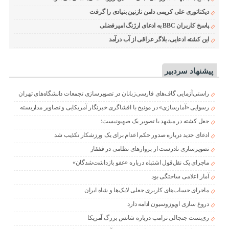
دیکتاتوری علی کریمی دامن نازنین بنیادی را گرفت
پاسخ کاربران BBC به ادعای ارژنگ امیرفضلی
این کشته ادعایی، بلاگر عراقی از آب درآمد
پیشنهاد سردبیر
راستی‌آزمایی گاف‌های فارسی‌زبانان در تصویرسازی تجمعات دانشگاه‌های تهران
رسوایی «آمارسازی» در مونیخ با افشاگری خبرنگار آمریکایی و تصاویر مداربسته
جعل کشته در مشهد با تصویر یک صهیونیست؛
ادعای جدید درباره صدور حکم اعدام برای یک ورزشکار تکذیب شد
تصویرسازی نادرست از پروازهای نظامی در قفقاز
ماجرای یک نقل‌قول اشتباه درباره «عفو بازداشت‌شدگان»
آمار اعلامی ساختگی بود
ماجرای حساب‌های کاربری جعلی لایک‌ها و شاه ایران
دروغ سازی اوپوزوسیون ادامه دارد
ری‌پست جنجالی ترامپ درباره شانس بزرگ آمریکا