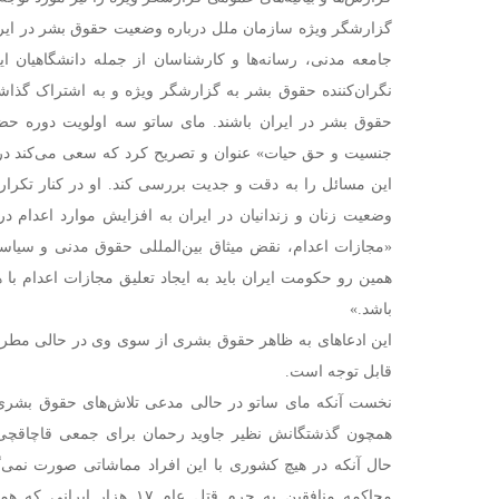
گزارشگر ویژه سازمان ملل درباره وضعیت حقوق بشر در ایران ا
جامعه مدنی، رسانه‌ها و کارشناسان از جمله دانشگاهیان ا
نگران‌کننده حقوق بشر به گزارشگر ویژه و به اشتراک گذاشت
حقوق بشر در ایران باشند. مای ساتو سه اولویت دوره حض
جنسیت و حق حیات» عنوان و تصریح کرد که سعی می‌کند 
این مسائل را به دقت و جدیت بررسی کند. او در کنار تکرار
وضعیت زنان و زندانیان در ایران به افزایش موارد اعدام د
«مجازات اعدام، نقض میثاق بین‌المللی حقوق مدنی و سیاسی
همین رو حکومت ایران باید به ایجاد تعلیق مجازات اعدام ب
باشد.»
این ادعاهای به ظاهر حقوق بشری از سوی وی در حالی مطرح 
قابل توجه است.
نخست آنکه مای ساتو در حالی مدعی تلاش‌های حقوق بشری
همچون گذشتگانش نظیر جاوید رحمان برای جمعی قاچاقچی
حال آنکه در هیچ کشوری با این افراد مماشاتی صورت نمی‌گی
محاکمه منافقین به جرم قتل عام