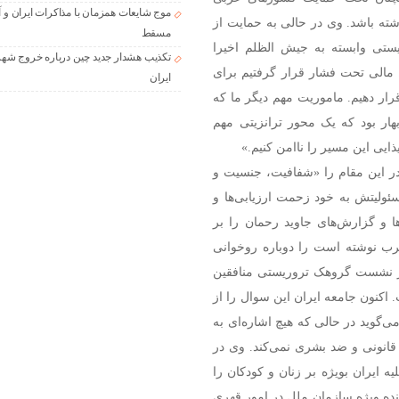
موج شایعات همزمان با مذاکرات ایران و آ
شته باشد. وی در حالی به حمایت از
مسقط
یستی وابسته به جیش الظلم اخیرا
تکذیب هشدار جدید چین درباره خروج شهر
مالی تحت فشار قرار گرفتیم برای
ایران
رار دهیم. ماموریت مهم دیگر ما که
ار بود که یک محور ترانزیتی مهم
یی این مسیر را ناامن کنیم.»
ر این مقام را «شفافیت، جنسیت و
ولیتش به خود زحمت ارزیابی‌ها و
 و گزارش‌های جاوید رحمان را بر
رب نوشته است را دوباره روخوانی
ر نشست گروهک تروریستی منافقین
اکنون جامعه ایران این سوال را از
گوید در حالی که هیچ اشاره‌ای به
 قانونی و ضد بشری نمی‌کند. وی در
 ایران بویژه بر زنان و کودکان را
نده ویژه سازمان ملل در امور قهری