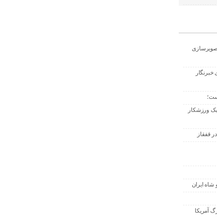
تصویرسازی
 خبرنگار
ست؛
 یک ورزشکار
ر قفقاز
 شاه ایران
گ آمریکا