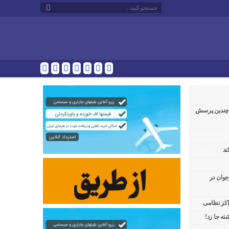
و چندین پرسش
ند
جوان در
راکز نظامی
ه جا زد!