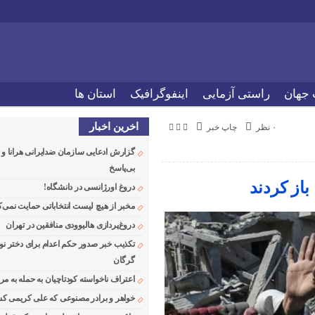
 جهان
راستی آزمایی
اینفوگرافیک
استان ها
اخرین اخبار
۰ نظر
چاپ خبر
گزارش ادعایی سازمان ضدایرانی هرانا 
بی‌پاسخ
از کردند
دروغ اورژانسی در دانشگاه!
مخبر از هیچ لیست انتخاباتی حمایت نمی‌ک
دروغ‌پردازی هالیوودی منافقین در تهران
تکذیب خبر صدور حکم اعدام برای دختر نو
گرگان
اعتراف ناخواسته کودتاچیان به حمله به م
خواهر و برادر مصنوعی که علی کریمی کشت