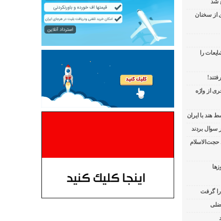
 شد
ی از سخنان
ایعات را
فتند!
ی از واژه
 هند با ایران
 حجت‌الاسلام
زها
 را گرفت