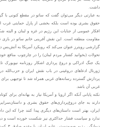
داشت.
به عبارتی دیگر می‌توان گفت که ساتو در مقطع کنونی با گز
حقوق بشری بوده است بلکه بخشی از پازل حمایتی غرب از
افکار عمومی از جنایات این رژیم در غزه و لبنان و البته 
مقاومت منطقه است. این نقش آفرینی خانم ساتو در بازی غ
گزارشی رویترز عنوان می‌کند که رویکرد آمریکا به آتش‌بس در
تحولات (بخوانید کشتار مردم لبنان) را در چارچوب منافع خود
یک جنگ ادراکی و دروغ پردازی اشکار روزنامه نیویورک ت
ژورنال ادعاهای دروغینی در باب نقش ایران و حزب‌الله د
پردازش گسترده رسانه‌های غربی همراه شد تا توجیهی برای ا
غربی آن باشد.
نکته پایانی آنکه اگر اروپا و آمریکا نیاز به بهانه‌ای برای کو
دارند به جای دروغ‌پردازی‌های حقوق بشری و داستان‌سرای
ایران، بهتر است داستان‌های دیگری پیدا کنند چرا که این دا
ندارد و سیاست فشار حداکثری نیز شکست خورده است و در نه
دیوانگی رژ