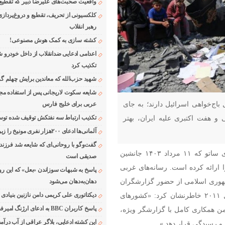
واقعیت صحبت‌های علیرضا دبیر که تقطیع
کلکسیونی از تحریف، تقطیع و دروغ‌پرداز
رهبر انقلاب
کشته سازی به کمک هوش مصنوعی!
اعدامی ادعایی ضدانقلاب از داخل خودرو ش
تکذیب کرد
شهید حزب‌الله که معاندین برایش چهلم گر
شایعه سکوت لاریجانی پس از استفاده مجر
ل باج‌خواهی اسرائیل دارند؛ به جای
عربی برای خلیج فارس
تکذیب ارتباط سه نفتکش توقیف شده توسط
و هفت اکتبری علیه ایران، بهتر
آلمانی‌ها ادعای ۲۰۰هزار نفری مونیخ را زیر سوال بردند
گفت‌وگو با روحانی‌ای که شایعه شد فرزند
مای ساتو که ۱۱ مرداد ۱۴۰۳ جانشین
صدیقی است
ین گزارش خود را ارائه کرده است. رسانه‌های غربی
پاسخ به شبهات سوزاندن «بعل» که این رو
مهوری اسلامی از حضور گزارشگران
دهان‌به‌دهان می‌شود
دیکتاتوری علی کریمی دامن نازنین بنیادی
سازمان ملل در ایران، از زمان ایجاد این مأموریت در سال ۲۰۱۱ خاطرنشان کرد: «کشورهای
پاسخ کاربران BBC به ادعای ارژنگ امیرفضلی
ن همکاری کامل با گزارشگر ویژه،
این کشته ادعایی، بلاگر عراقی از آب درآمد
 و رسیدگی قرار دهد.»