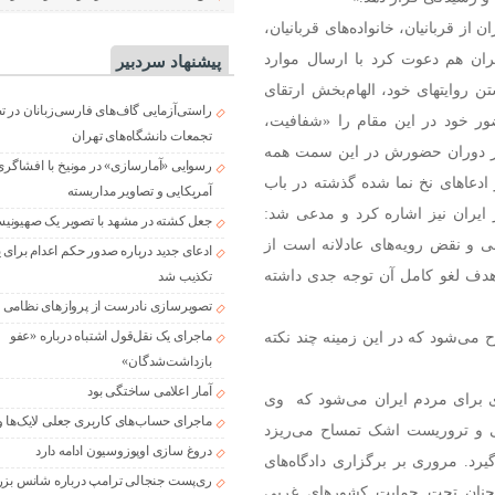
ز قربانیان، خانواده‌های قربانیان،
یران هم دعوت کرد با ارسال موارد
پیشنهاد سردبیر
ن روایتهای خود، الهام‌بخش ارتقای
راستی‌آزمایی گاف‌های فارسی‌زبانان در 
ور خود در این مقام را «شفافیت،
تجمعات دانشگاه‌های تهران
در دوران حضورش در این سمت همه
رسوایی «آمارسازی» در مونیخ با افشاگری
 ادعاهای نخ نما شده گذشته در باب
آمریکایی و تصاویر مداربسته
ر ایران نیز اشاره کرد و مدعی شد:
جعل کشته در مشهد با تصویر یک صهیونی
 و نقض رویه‌های عادلانه است از
ادعای جدید درباره صدور حکم اعدام برای
ا هدف لغو کامل آن توجه جدی داشته
تکذیب شد
تصویرسازی نادرست از پروازهای نظامی د
ماجرای یک نقل‌قول اشتباه درباره «عفو
می‌شود که در این زمینه چند نکته
بازداشت‌شدگان»
آمار اعلامی ساختگی بود
 برای مردم ایران می‌شود که وی
ماجرای حساب‌های کاربری جعلی لایک‌ها و
 و تروریست اشک تمساح می‌ریزد
دروغ سازی اوپوزوسیون ادامه دارد
رد. مروری بر برگزاری دادگاه‌های
ری‌پست جنجالی ترامپ درباره شانس بزر
 ۱۷ هزار ایرانی که همچنان تحت حمایت کشورهای غربی