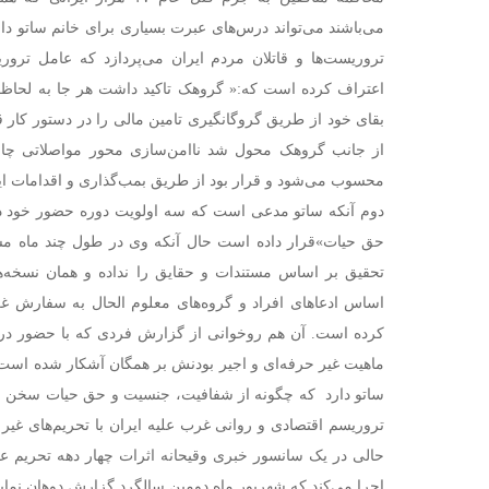
می‌باشند می‌تواند درس‌های عبرت بسیاری برای خانم ساتو دا
تروریست‌ها و قاتلان مردم ایران می‌پردازد که عامل ترور
اعتراف کرده است که:« گروهک تاکید داشت هر جا به لحاظ 
بقای خود از طریق گروگانگیری تامین مالی را در دستور کار ق
از جانب گروهک محول شد ناامن‌سازی محور مواصلاتی چابه
محسوب می‌شود و قرار بود از طریق بمب‌گذاری و اقدامات ایذا
دوم آنکه ساتو مدعی است که سه اولویت دوره حضور خود د
حق حیات»قرار داده است حال آنکه وی در طول چند ماه مسئ
تحقیق بر اساس مستندات و حقایق را نداده و همان نسخه‌ها
اساس ادعاهای افراد و گروه‌های معلوم الحال به سفارش غ
کرده است. آن هم روخوانی از گزارش فردی که با حضور د
ماهیت غیر حرفه‌ای و اجیر بودنش بر همگان آشکار شده است. 
ساتو دارد که چگونه از شفافیت، جنسیت و حق حیات سخن می‌
تروریسم اقتصادی و روانی غرب علیه ایران با تحریم‌های غیر
حالی در یک سانسور خبری وقیحانه اثرات چهار دهه تحریم علیه
اجرا می‌کند که شهریور ماه دومین سالگرد گزارش دوهان نمای