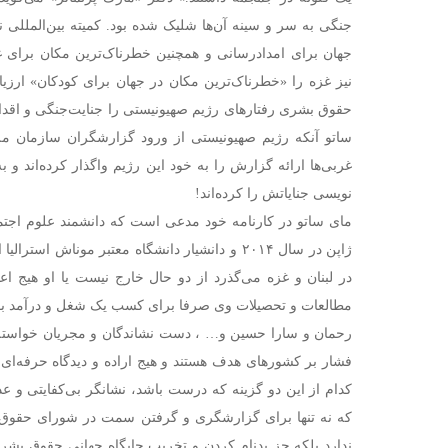
جنگی به سر و سینه آن‌ها شلیک شده بود. کمیته بین‌المللی 
جهان برای امدادرسانی و همچنین خطرناک‌ترین مکان برای غ
نیز غزه را «خطرناک‌ترین مکان در جهان برای کودکان» ارزیاب
حقوق بشری رفتارهای رژیم صهیونیستی را جنایت‌جنگی و اقدام 
ساتو آنکه رژیم صهیونیستی از ورود گزارشگران سازمان ملل
غربی‌ها ارائه گزارش را به خود این رژیم واگذار کرده‌اند و
نویسی جنایاتش را کرده‌اند!
مای ساتو در کارنامه خود مدعی است که دانشمند علوم اجتم
ژاپن در سال ۲۰۱۴ و دانشیار دانشگاه معتبر موناش اس
در لبنان و غزه می‌گذرد از دو حال خارج نیست یا او هیج ا
مطالعات و تحصیلات وی صرفا برای کسب یک شغل و درآمد بوده ا
رحمان و سارا حسین و… ، دست نشاندگان و مجریان خواسته
فشار بر کشورهای هدف هستند و هیج اراده و دیدگاه حرفه‌ای و
کدام از این دو گزینه که درست باشد، نشانگر بی‌کفایتی و 
که نه تنها برای گزارشگری و گرفتن سمت در شورای حقوق 
ندارد بلکه جز بدنام کردن و تخریب جایگاه جهانی حقوق بشر 