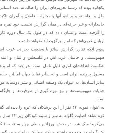
یکجانبه بوده که رسما تحریم‌های ایران را ضالمانه، ضد انسا
ملل و.. دانسته و بر لغو آنها و مجازات عاملان و آمران تاکید
جانبدارانه و غیر حرفه‌ای در همان گزارش نخست خود نمره م
را گرفته است و نشان داده که در طول یک سال دوره کا
اربابان غربی‌اش که او را برگزیده‌اند نخواهد داشت.
سوم آنکه تقارن گزارش ساتو با وضعیت بحرانی غرب آسی
صهیونیستی و حامیان غربی‌اش در فلسطین و لبنان و البت
شکست اهدافشان امری قابل تامل است. هر چند که او و ه
مسئول پرونده ایران است و نه سایر نقاط جهان اما این حقیقتی
سایر انسان‌ها، به عنوان یک وظیفه انسانی و بشر دوستانه
جنایات صهیونیست‌ها و نیز بهره گیری از ظرفیت‌ها و جایگ
است.
به عنوان نمونه ۴۴ نفر از این پزشکان که غزه را د
غزه شاهد اصابت
یک گلوله در جمجمه داشتند.» دکتر «مارک پرلماتر» می‌گوید 