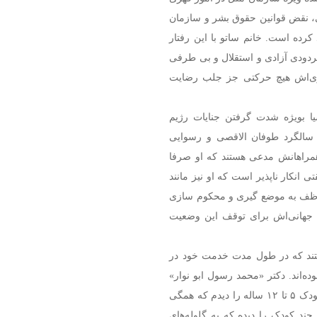
نی، نقض قوانین حقوق بشر و سازمان
 کرده است. خانم ساتو با این رفتار
ردودی آزادی و استقلال و بی طرفی
ری‌اش هیچ حرکتی جز جلب رضایت
ا بویژه شدت گرفتن جنایات رژیم
ه سالگرد طوفان الاقصی و رسوایی
مراهانش مدعی هستند که او صرفا
 انکار ناپذیر است که او نیز مانند
 موظف به موضع گیری و محکوم سازی
اه جهانی‌اش برای توقف این وضعیت
یده‌اند گفتند که در طول مدت خدمت خود در
 گلوله به سر و سینه کودکان زیر ۱۳ سال بوده‌اند. دکتر «محمد رسول ابو نوار»
می‌گوید: «یک شب در بخش اورژانس، طی چهار ساعت، ۶ کودک ۵ تا ۱۲ ساله را دیدم که همگی
چند کودک را دیده که به گلوله‌های