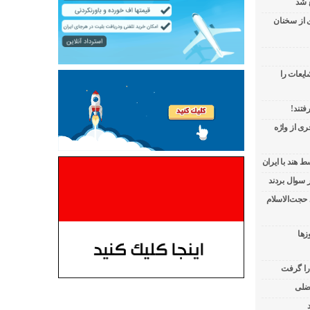
 شد
ی از سخنان
ایعات را
فتند!
ی از واژه
 هند با ایران
 حجت‌الاسلام
زها
 را گرفت