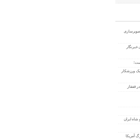
تصویرسازی
 خبرنگار
ست؛
 یک ورزشکار
ر قفقاز
 شاه ایران
گ آمریکا