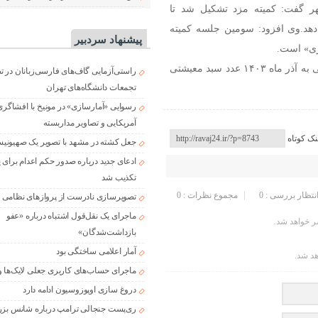
ر گفت: کمیته مزد تشکیل شد تا
دهد.وی افزود: سومین جلسه کمیته
پیشنهاد سردبیر
ری» است.
این عضو شورای عالی کار ادامه داد: بر اساس نرخ تورم منتهی به آذر ماه ۱۴۰۳ عدد سبد معیشتی
راستی‌آزمایی گاف‌های فارسی‌زبانان در 
تجمعات دانشگاه‌های تهران
رسوایی «آمارسازی» در مونیخ با افشاگری
آمریکایی و تصاویر مداربسته
نک کوتاه
جعل کشته در مشهد با تصویر یک صهیونی
ادعای جدید درباره صدور حکم اعدام برای
تکذیب شد
انتظار بررسی : 0
مجموع نظرات : 0
تصویرسازی نادرست از پروازهای نظامی د
ماجرای یک نقل‌قول اشتباه درباره «عفو
 خواهد شد.
بازداشت‌شدگان»
آمار اعلامی ساختگی بود
هد شد.
ماجرای حساب‌های کاربری جعلی لایک‌ها و
دروغ سازی اوپوزوسیون ادامه دارد
ری‌پست جنجالی ترامپ درباره شانس بزر