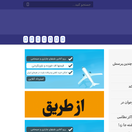
و چندین پرسش
ند
جوان در
راکز نظامی
ه جا زد!