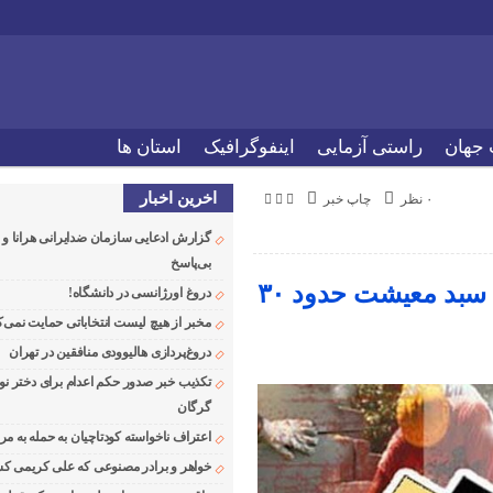
 جهان
راستی آزمایی
اینفوگرافیک
استان ها
اخرین اخبار
۰ نظر
چاپ خبر
گزارش ادعایی سازمان ضدایرانی هرانا 
بی‌پاسخ
کمیته مزد امروز تشکیل می‌شود؛ عدد سبد معیشت حدود ۳۰
دروغ اورژانسی در دانشگاه!
مخبر از هیچ لیست انتخاباتی حمایت نمی‌ک
دروغ‌پردازی هالیوودی منافقین در تهران
تکذیب خبر صدور حکم اعدام برای دختر نو
گرگان
اعتراف ناخواسته کودتاچیان به حمله به م
خواهر و برادر مصنوعی که علی کریمی کشت