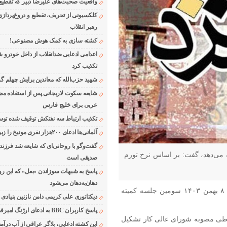
واقعیت صحبت‌های علیرضا دبیر که تقطیع
کلکسیونی از تحریف، تقطیع و دروغ‌پرداز
رهبر انقلاب
کشته سازی به کمک هوش مصنوعی!
اعدامی ادعایی ضدانقلاب از داخل خودرو ش
تکذیب کرد
شهید حزب‌الله که معاندین برایش چهلم گر
شایعه سکوت لاریجانی پس از استفاده مجر
عربی برای خلیج فارس
تکذیب ارتباط سه نفتکش توقیف شده توسط
آلمانی‌ها ادعای ۲۰۰هزار نفری مونیخ را زیر سوال بردند
گفت‌وگو با روحانی‌ای که شایعه شد فرزند
ه می‌دهد، گفت: بر اساس نرخ تورم
صدیقی است
پاسخ به شبهات سوزاندن «بعل» که این رو
دهان‌به‌دهان می‌شود
، امروز دوشنبه ۸ بهمن ۱۴۰۳ سومین جلسه کمیته
دیکتاتوری علی کریمی دامن نازنین بنیادی
پاسخ کاربران BBC به ادعای ارژنگ امیرفضلی
طی مصوبه شورای عالی کار تشکیل
این کشته ادعایی، بلاگر عراقی از آب درآمد