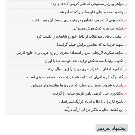
خواهر و برادر مصنوعی که علی کریمی کشته جا زد!
واقعیت صحبت‌های علیرضا دبیر که تقطیع شد
کلکسیونی از تحریف، تقطیع و دروغ‌پردازی از سخنان رهبر انقلاب
کشته سازی به کمک هوش مصنوعی!
اعدامی ادعایی ضدانقلاب از داخل خودرو شایعات را تکذیب کرد
شهید حزب‌الله که معاندین برایش چهلم گرفتند!
شایعه سکوت لاریجانی پس از استفاده مجری از واژه عربی برای خلیج فارس
تکذیب ارتباط سه نفتکش توقیف شده توسط هند با ایران
آلمانی‌ها ادعای ۲۰۰هزار نفری مونیخ را زیر سوال بردند
گفت‌وگو با روحانی‌ای که شایعه شد فرزند حجت‌الاسلام صدیقی است
پاسخ به شبهات سوزاندن «بعل» که این روزها دهان‌به‌دهان می‌شود
دیکتاتوری علی کریمی دامن نازنین بنیادی را گرفت
پاسخ کاربران BBC به ادعای ارژنگ امیرفضلی
این کشته ادعایی، بلاگر عراقی از آب درآمد
پیشنهاد سردبیر