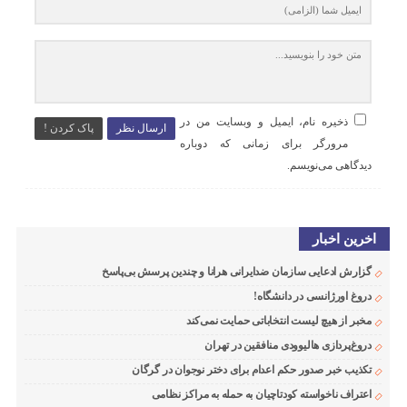
ذخیره نام، ایمیل و وبسایت من در
ارسال نظر
پاک کردن !
مرورگر برای زمانی که دوباره
دیدگاهی می‌نویسم.
اخرین اخبار
گزارش ادعایی سازمان ضدایرانی هرانا و چندین پرسش بی‌پاسخ
دروغ اورژانسی در دانشگاه!
مخبر از هیچ لیست انتخاباتی حمایت نمی‌کند
دروغ‌پردازی هالیوودی منافقین در تهران
تکذیب خبر صدور حکم اعدام برای دختر نوجوان در گرگان
اعتراف ناخواسته کودتاچیان به حمله به مراکز نظامی