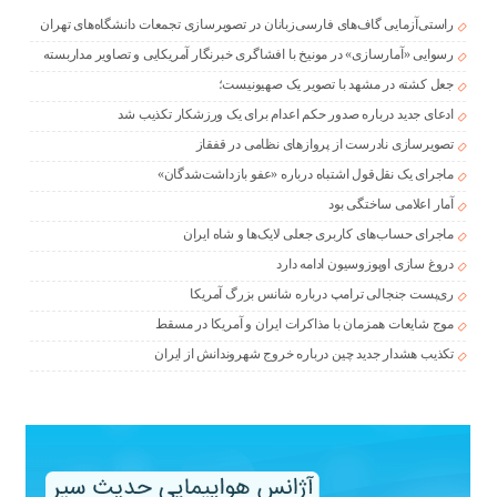
راستی‌آزمایی گاف‌های فارسی‌زبانان در تصویرسازی تجمعات دانشگاه‌های تهران
رسوایی «آمارسازی» در مونیخ با افشاگری خبرنگار آمریکایی و تصاویر مداربسته
جعل کشته در مشهد با تصویر یک صهیونیست؛
ادعای جدید درباره صدور حکم اعدام برای یک ورزشکار تکذیب شد
تصویرسازی نادرست از پروازهای نظامی در قفقاز
ماجرای یک نقل‌قول اشتباه درباره «عفو بازداشت‌شدگان»
آمار اعلامی ساختگی بود
ماجرای حساب‌های کاربری جعلی لایک‌ها و شاه ایران
دروغ سازی اوپوزوسیون ادامه دارد
ری‌پست جنجالی ترامپ درباره شانس بزرگ آمریکا
موج شایعات همزمان با مذاکرات ایران و آمریکا در مسقط
تکذیب هشدار جدید چین درباره خروج شهروندانش از ایران