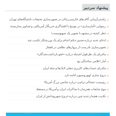
پیشنهاد سردبیر
راستی‌آزمایی گاف‌های فارسی‌زبانان در تصویرسازی تجمعات دانشگاه‌های تهران
رسوایی «آمارسازی» در مونیخ با افشاگری خبرنگار آمریکایی و تصاویر مداربسته
جعل کشته در مشهد با تصویر یک صهیونیست؛
ادعای جدید درباره صدور حکم اعدام برای یک ورزشکار تکذیب شد
تصویرسازی نادرست از پروازهای نظامی در قفقاز
ماجرای یک نقل‌قول اشتباه درباره «عفو بازداشت‌شدگان»
آمار اعلامی ساختگی بود
ماجرای حساب‌های کاربری جعلی لایک‌ها و شاه ایران
دروغ سازی اوپوزوسیون ادامه دارد
ری‌پست جنجالی ترامپ درباره شانس بزرگ آمریکا
موج شایعات همزمان با مذاکرات ایران و آمریکا در مسقط
تکذیب هشدار جدید چین درباره خروج شهروندانش از ایران