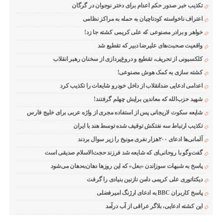
تکذیب خبر صدور حکم اعدام برای دختر نوجوان در گرگان
اعتراف ناخواسته کودتاچیان به حمله به مراکز نظامی
خواهر و برادر مصنوعی که علی کریمی کشته جا زد!
واقعیت صحبت‌های علیرضا دبیر که تقطیع شد
کلکسیونی از تحریف، تقطیع و دروغ‌پردازی از سخنان رهبر انقلاب
کشته سازی به کمک هوش مصنوعی!
اعدامی ادعایی ضدانقلاب از داخل خودرو شایعات را تکذیب کرد
شهید حزب‌الله که معاندین برایش چهلم گرفتند!
شایعه سکوت لاریجانی پس از استفاده مجری از واژه عربی برای خلیج فارس
تکذیب ارتباط سه نفتکش توقیف شده توسط هند با ایران
آلمانی‌ها ادعای ۲۰۰هزار نفری مونیخ را زیر سوال بردند
گفت‌وگو با روحانی‌ای که شایعه شد فرزند حجت‌الاسلام صدیقی است
پاسخ به شبهات سوزاندن «بعل» که این روزها دهان‌به‌دهان می‌شود
دیکتاتوری علی کریمی دامن نازنین بنیادی را گرفت
پاسخ کاربران BBC به ادعای ارژنگ امیرفضلی
این کشته ادعایی، بلاگر عراقی از آب درآمد