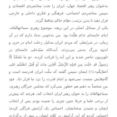
به‌عنوان رهبر اقتصاد جهان، ایران را تحت محاصره‌ی اقتصادی و
سپس محاصره‌ی اجتماعی، فرهنگی و فکریِ داخلی و خارجی
قرار دهند تا بدین ترتیب، نظام حاکم ساقط گردد.
یکی از مسائل اصلی در این برهه، موضوع رهبری سماحهالقائد،
امام خامنه‌ای (دام ظلّه) بود. من به‌خوبی به‌یاد دارم که در آن
زمان، در شرایطی که مردم ایران به‌دلیل رحلت امام در حزن و
اندوه بزرگ به‌سر می‌بردند، آیت‌الله سیّدعلی خامنه‌ای در
تلویزیون حاضر شدند و این آیه را قرائت کردند: «وَ ما مُحَمَّدٌ اِلّا
رَسولٌ قَد خَلَت مِن قَبلِهِ الرُّسُلُ اَفَاِىن ماتَ اَو قُتِلَ انقَلَبتُم عَلی
اَعقابِکُم».(۱) ایشان سپس گفتند که ملّت ایران قدرتمند است و
گام‌هایش سست نمی‌شود و امام قدرت را نزد ما قرار داد. خود
من شخصاً به ذهنم هم خطور نمی‌کرد که مجلس خبرگان رهبری،
سماحهالقائد را به عنوان رهبر ایران انتخاب کند، هر‌چند که پیش‌تر
از برخی علما و عرفا چنین چیزی را شنیده بودم. پس از انتخاب
ایشان و شنیدن سخنانشان، احساس یک آرامش فراگیر کردم؛
احساس کردم که این آرامش در کلام ایشان ــ پیش از برگزاری