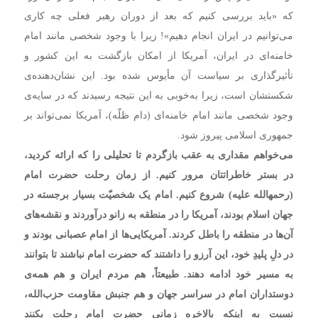
که «باید بررسی کنیم که بعد از دوران رهبر فعلی چه کاری
می‌توانیم در ایران انجام دهیم»! زیرا با وجود شخصی مانند امام
خامنه‌ای در ایران، آمریکا از امکان بازگشت به این کشور و
تأثیرگذاری بر سیاست آن مأیوس شده بود. این نشان‌دهنده‌ی
شکستشان است، زیرا به‌خوبی به این نتیجه رسیدند که در سایه‌ی
وجود شخصی مانند امام خامنه‌ای (دام ظلّه)، آمریکا نمی‌تواند بر
جمهوری اسلامی پیروز شود.
می‌خواهم مقداری به عقب‌ بازگردم تا تحلیلی را که ارائه کردید،
در بستر خاطراتتان مرور کنیم. از زمان رحلت حضرت امام
(رحمهالله علیه) شروع کنیم. امام یک شخصیّت بسیار برجسته در
جهان اسلام بودند، آمریکا را در منطقه به زانو درآوردند و نقشه‌های
آن‌ها در منطقه را باطل کردند. آمریکایی‌ها از امام عصبانی بودند و
در دلِ پلیدِ خود، این آرزو را داشتند که حضرت امام نباشند تا بتوانند
به مسیر خود ادامه دهند. طبیعتاً، هم مردم ایران و هم همه‌ی
دوستداران امام در سراسر جهان و هم جنبش مقاومت حزب‌الله،
نسبت به اینکه بالاخره زمانی حضرت امام رحلت بکنند