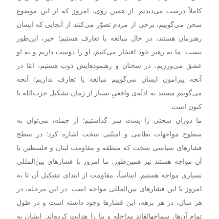
کاملاً درست می‌دیدیم. از همین روی، امروز که از این موضوع
سخن می‌گوییم، برخی از مردم تصوّر می‌کنند از آنجایی که ایشان
رهبرمان هستند، در حال مبالغه یا تعارف هستیم؛ خیر، این‌طور
نیست. ما به رهبر خود افتخار می‌کنیم، او را دوست داریم و به او
عشق می‌ورزیم، در سخنان و رهنمودهایش ذوب هستیم، امّا در
آنچه پیرامون ایشان می‌گوییم مبالغه یا تعارف نداریم؛ آنچه
می‌گوییم مستند به ادلّه‌ی واقعیِ بسیار از زمان تشکیل حزب‌الله تا
کنون است.
ما دوران سختی را پشت سر گذاشتیم؛ از جمله، می‌توان به
سطوح مواجهات نظامی و امنیّتی سخت اشاره کرد؛ در سطح
فشارهای سیاسی سخت که منطقه و مقاومت لبنان و فلسطین با
آن مواجه هستند نیز همین‌طور. ما امروز با فشارهای بین‌المللی
بسیاری مواجه هستیم. اساساً، مقاومت از ابتدای تشکیل آن تا به
امروز با این فشارهای بین‌المللی مواجه است. در این مرحله، در
هر سال، در هر برهه، این فشارها وجود داشته است و در طول
تمام آن‌ها، سماحهالقائد مداخله و ما را هدایت کرده‌اند. ایشان به