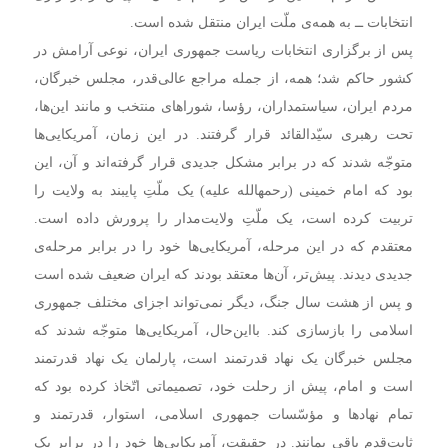
انتخابات ــ به همه‌ی ملّت ایران منتقل شده است.
پس از برگزاری انتخابات ریاست جمهوری ایران، نوعی آرامش در
کشور حاکم شد؛ همه، از جمله مراجع عالی‌قدر، مجلس خبرگان،
مردم ایران، سیاستمداران، رؤسا، شوراهای منتخب و مانند این‌ها،
تحت رهبری سیّدالقائد قرار گرفتند. در این زمان، آمریکایی‌ها
متوجّه شدند که در برابر مشکل جدیدی قرار گرفته‌اند و آن، این
بود که امام خمینی (رحمهالله علیه) یک ملّتِ پایبند به ولایت را
تربیت کرده است، یک ملّتِ ولایت‌مدار را پرورش داده است.
معتقدم که در این مرحله، آمریکایی‌ها خود را در برابر مرحله‌ی
جدیدی دیدند. پیش‌تر، آن‌ها معتقد بودند که ایران ضعیف شده است
و پس از هشت سال جنگ، دیگر نمی‌تواند اجزای مختلف جمهوری
اسلامی را بازسازی کند. بااین‌حال، آمریکایی‌ها متوجّه شدند که
مجلس خبرگان یک نهاد قدرتمند است، پارلمان یک نهاد قدرتمند
است و امام، پیش از رحلت خود، تصمیماتی اتّخاذ کرده بود که
تمام نهادها و مؤسّسات جمهوری اسلامی، استوار، قدرتمند و
ثابت‌قدم باقی بمانند. در حقیقت، آمریکایی‌ها خود را در برابر یک