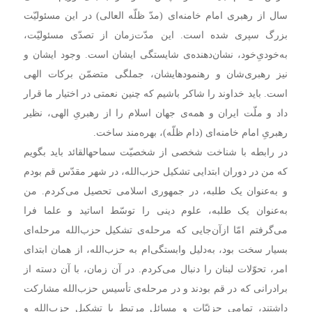
سال از رهبری امام خامنه‌ای (مدّ ظلّه العالی) در این مسئولیّت
بزرگ سپری شده است. این مدّت‌زمان از تصدّی مسئولیّت،
به‌خودیِ‌خود، نشان‌دهنده‌ی شایستگی ایشان است. وجود ایشان و
نیز رهبری‌شان و رهنمودهایشان، جملگی متضمّن برکات الهی
است. باید خداوند را شاکر باشیم که چنین نعمتی در اختیار ما قرار
داد و ملّت ایران و همه‌ی جهان اسلام را از رهبریِ الهی، نظیر
رهبریِ امام خامنه‌ای (دام ظلّه)، بهره‌مند ساخت.
در رابطه با شناخت شخصی از شخصیّت سماحهالقائد باید بگویم
که من در دوران ابتدایی تشکیل حزب‌الله، در شهر مقدّس قم بودم
و به‌عنوان یک طلبه، در جمهوری اسلامی تحصیل می‌کردم. من
به‌عنوان یک طلبه، علوم دینی را توسّط اساتید و علما فرا
می‌گرفتم امّا ازآن‌جایی که مرحله‌ی تشکیل حزب‌الله مرحله‌ای
بسیار سخت بود، به‌دلیل وابستگی‌ام به حزب‌الله، از همان ابتدای
امر، تحوّلات لبنان را دنبال می‌کردم. در آن زمان، با آن دسته از
برادرانی که در قم بودند و در مرحله‌ی تأسیس حزب‌الله مشارکت
داشتند، تمامی جزئیّات و مسائل مرتبط با تشکیل حزب‌الله و