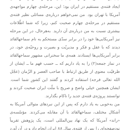
ایجاد فتنه‌ی مستقیم در ایران بود؛ این، مرحله‌ی چهارم مواجهه‌ی
آمریکا با تهران بود. من نمی‌خواهم درباره‌ی مسائلی نظیر فتنه‌ی
مستقیم در مرحله‌ی چهارم صحبت کنم، زیرا که شما اطّلاعات
بیشتری نسبت به من درباره‌ی آن دارید. به‌هر‌حال، در این مرحله
نیز آمریکایی‌ها خود را در برابر سدّی مستحکم به نام سماحهالقائد
دیدند که با عقل و فکر و مدیریّت و بصیرت و روحیّه‌ی خود، در
برابر آمریکایی‌ها ایستادند. همه‌ی ما سخنرانی مشهور سماحهالقائد
در نماز جمعه(۲) را به یاد داریم که ــ حسب فهم ما ــ ایشان از
ظرفیّت معنوی از طریق ارتباط با صاحب العصر و الزّمان (عجّل
الله تعالی فرجه) استفاده کردند و گفتند این کشورِ شما است.
ایشان همچنین خیلی واضح و صریح با ملّت ایران صحبت کردند و
توانستند پروژه‌ی فتنه‌ی جدید را ناکام بگذارند.
من به‌خوبی به یاد دارم که پس از این نبردهای متوالی آمریکا به
اَشکال مختلف، سماحهالقائد با آن مقابله می‌کردند. مؤسّسه‌ی
«راند» آمریکا که یک نهاد بین‌المللی است، یک پژوهش تقریباً
نودصفحه‌ای را پس از فتنه‌ی سال ۸۸ ایران انجام داد و در آن آورد