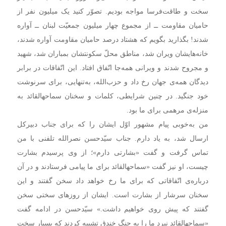
سخت و طاقت‌فرسا مواجه بودیم. تصوّر کنید یک میلیون نفر از
حامیان مقاومت ــ از مجموع چهار میلیون جمعیّت لبنان ــ آواره
شدند! بگذارید بگویم که هشتاد درصد حامیان مقاومت آواره شدند،
خانه‌هایشان ویران شد، مناطق محلّ سکونتشان بمباران شد، شهید
و مجروح شدند و ویرانی همه‌جا اتّفاق افتاد. این اتّفاقات در برابر
دیدگان همه‌ی جهان رخ داد و حزب‌الله، به‌تنهایی، برای سرنوشت
خود جنگید. در چنین شرایطی، کلمات و سخنان سماحهالقائد به
منزله‌ی مرهمی برای ما بود.
من به‌خوبی پیام مشهور اوّل ایشان را که برای جناب دبیرکل
ارسال شد، به یاد دارم. جناب سیّدحسن نصرالله تلفنی با من
تماس گرفت و گفت «بشارتی دارم»؛ از وی پرسیدم بشارت
چیست، او نیز گفت «سماحهالقائد برای ما پیامی فرستادند و در آن
درباره‌ی اتّفاقاتی که برای ما رخ خواهد داد سخن گفتند و این
سخنان سرشار از بشارت است. ایشان از روزهای سختی سخن
گفتند که پیش روی خواهیم داشت.» سیّدحسن در ادامه گفت
«سماحهالقائد نبرد ما را به جنگ خندق تشبیه کردند که بسیار سخت