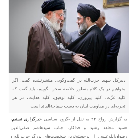
دبیرکل شهید حزب‌الله در گفت‌وگویی منتشرنشده گفت: اگر
بخواهیم در یک کلام به‌طور خلاصه سخن بگوییم، باید گفت که
کلید عزّت، کلید پیروزی، کلید توفیق، کلید هدایت، در هر
تجربه‌ای در مقاومت لبنان به دست سماحةالقائد است
به گزارش رواج ۲۴ به نقل از -گروه سیاسی
خبرگزاری تسنیم
،
«سید مجاهد رشید و فداکار، جناب سیدهاشم صفی‌الدین
رضوان‌الله‌علیه… از برجسته‌ترین شخصیت‌های بزرگ حزب‌الله و