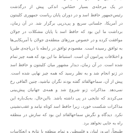
در یک مرحله‌ی بسیار حسّاس، اندکی پیش از درگذشت
رئیس‌جمهور حافظ ‌اسد و در دوران پایان ریاست جمهوری کلینتون
در آمریکا، جلساتی سریع و پی‌درپی برگزار شد. در آن زمان،
برداشت ما این بود که حافظ ‌اسد با پایان مشکلات در جولان
موافقت کرده و در خصوص مرزهای منطقه‌ی جولان با آمریکایی‌ها
به توافق رسیده است. مقصودم توافق در رابطه با دریاچه‌ی طبریا
و اختلافات پیرامون آن است. استنباط ما این بود که همه چیز تمام
شده است. در آن زمان، دیدار مشهور میان کلینتون و حافظ‌ اسد
در ژنو انجام شد و به نظر رسید که همه چیز نهایی شده است.
پیش از آن، سماحهالقائد گفته بودند نگران نباشید، چنین اتّفاقی رخ
نمی‌دهد. مذاکرات ژنو شروع شد و همه‌ی جهانیان پیش‌بینی
می‌کردند که نتایجی در پی داشته باشد. بااین‌حال، به‌یک‌باره این
مذاکرات شکست خورد، زیرا حافظ‌ اسد کوتاه نیامد و عقب‌نشینی
نکرد. دیدگاه و نگرش سماحهالقائد این بود که سازش در منطقه
راه به جایی نخواهد برد.
طبیعتاً، امروز لبنان و فلسطین و تمام منطقه با نتایج و انعکاسات