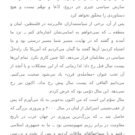
سازش سیاسی چیزی جز دروغ، ادّعا و توهّم نیست و هیچ
دستاوردی را محقّق نخواهد کرد.
پس از آن، برخی از سیاستمداران عالی‌رتبه در فلسطین، لبنان و
منطقه ــ که نمی‌خواهم به اسامی‌شان اشاره‌ای کنم ــ نزد ما
آمدند و گفتند که در نهایت، مسیر شما مسیر درستی بود و ما
اشتباه کردیم؛ آن‌ها گفتند ما گمان می‌کردیم که آمریکا یک راه‌حلّ
سیاسی در مقابلمان قرار می‌دهد، امّا چنین کاری نکرد. تمام این‌ها
بیست سال قبل رخ داد؛ لذا زمانی که از این مشکلات و یا آنچه از
آن تحت عنوان «معامله‌ی قرن» یاد می‌شود صحبت می‌کنیم،
می‌دانیم اتّفاقی که بیست سال پیش رخ نداد، اکنون نیز رخ
نمی‌دهد. این مثال دوّمی بود که عرض کردم.
مثال سوّم این است که من اکنون به‌خوبی به یاد می‌آورم که پس
از عقب‌نشینی اسرائیل از لبنان در سال ۲۰۰۰ و پیروزی بزرگی که
حاصل شد ــ که بزرگ‌ترین پیروزی در جهان عرب در تاریخ
مقاومت در برابر رژیم صهیونیستی بود ــ ما به جمهوری اسلامی
رفتیم و با سماحهالقائد ملاقات کردیم و پس از بحث و بررسی