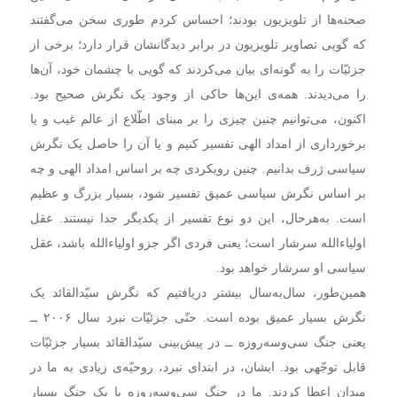
صحنه‌ها از تلویزیون بودند؛ احساس کردم طوری سخن می‌گفتند
که گویی تصاویر تلویزیون در برابر دیدگانشان قرار دارد؛ برخی از
جزئیّات را به گونه‌ای بیان می‌کردند که گویی با چشمان خود، آن‌ها
را می‌دیدند. همه‌ی این‌ها حاکی از وجود یک نگرش صحیح بود.
اکنون، می‌توانیم چنین چیزی را بر مبنای اطّلاع از عالم غیب و یا
برخورداری از امداد الهی تفسیر کنیم و یا آن را حاصل یک نگرش
سیاسی ژرف بدانیم. چنین رویکردی چه بر اساس امداد الهی و چه
بر اساس نگرش سیاسی عمیق تفسیر شود، بسیار بزرگ و عظیم
است. به‌هر‌حال، این دو نوع تفسیر از یکدیگر جدا نیستند. عقل
اولیاءالله سرشار است؛ یعنی فردی اگر جزو اولیاءالله باشد، عقل
سیاسی او سرشار خواهد بود.
همین‌طور، سال‌به‌سال بیشتر دریافتیم که نگرش سیّدالقائد یک
نگرش بسیار عمیق بوده است. حتّی جزئیّات نبرد سال ۲۰۰۶ ــ
یعنی جنگ سی‌وسه‌روزه ــ در پیش‌بینی سیّدالقائد بسیار جزئیّات
قابل توجّهی بود. ایشان، در ابتدای نبرد، روحیّه‌ی زیادی به ما در
میدان اعطا کردند. ما در جنگ سی‌وسه‌روزه با یک جنگ بسیار