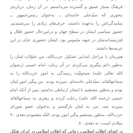
فرهنگ بسیار عمیق و گسترده می‌دانستم. در آن زمان، درباره‌ی
محوری که سیّدعلی خامنه‌ای ــ به‌عنوان رئیس‌جمهور ــ
نمایندگی‌اش را به‌عهده داشتند، حرف‌های زیادی را می‌شنیدیم،
حضور سیاسی ایشان در سطح جهان و در‌عین‌حال حضور فعّال و
قدرتمندانه‌شان در جبهه ملموس بود، ایشان حضوری جدّی در این
عرصه‌ها داشتند.
هم‌زمان با مراحل ابتدایی تشکیل حزب‌الله، من تحوّلات لبنان را
به‌طور دائم پیگیری می‌کردم. در آن زمان، امام خمینی (رضوان
الله تعالی علیه) مسئولیّت رسیدگی به امور حزب‌الله را به
سماحهالقائد، سیّدعلی خامنه‌ای، سپرده بودند. من پیگیر امور لبنان
بودم و به‌طور مستقیم با ایشان ارتباطی نداشتم. پس از آنکه امام
خمینی (رحمه الله علیه) رحلت کردند و رهبری به سماحهالقائد
سپرده شد، من به لبنان بازگشتم و به‌عنوان عضو شورای
حزب‌الله، به‌طور مستقیم پیگیر امور بودم، البتّه مقصودم دهه‌ی ۹۰
میلادی است، نه دهه‌ی ۸۰.
در ابتدای انقلاب اسلامی، زمانی که انقلاب اسلامی در ایران شکل