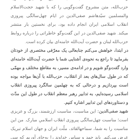
حزب‌الله، متن مشروح گفت‌وگویی را که با شهید حجت‌الاسلام
والمسلمین سیّدهاشم صفی‌الدین در ایام چهل‌سالگی پیروزی
انقلاب اسلامی ایران انجام داده بود، برای نخستین بار منتشر
میکند. شهید صفی‌الدین در این گفت‌وگو خاطراتی را درباره روابط
حزب‌الله لبنان و حضرت آیت‌الله خامنه‌اى بیان کرده است.
در ابتدا، خواهش می‌کنم جنابعالی یک معرّفی مختصری از خودتان
بفرمایید تا راجع به نحوه‌ی آشنایی شما با حضرت آیت‌الله خامنه‌ای
وارد گفت‌و‌گو شویم و در ادامه‌ی مسیر، به مقاطع مختلف و مهمّی
که در طول سال‌های بعد از انقلاب، حزب‌الله با آن‌ها مواجه بوده
است بپردازیم و در‌حالی که به چهلمین سالگرد پیروزی انقلاب
اسلامی رسیده‌ایم، به تدابیر رهبر معظم انقلاب در طول این مدّت
و دستاوردهای این تدابیر اشاره کنیم.
شهید صفی‌الدین:
این مناسبت، مناسبت ارزشمند، بزرگ و عزیزی
است؛ مناسبت چهل‌سالگی پیروزی انقلاب اسلامیِ مبارک. من این
مناسبت را به شما، سماحهالقائد، ملّت ایران و جهان اسلام تبریک
عرض می‌کنم. باید حمد و سپاس خداوند را به‌جای آوریم که سی