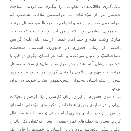
شکل‌گیری فعّالیّت‌‌های مقاومتی را پیگیری می‌کردیم. شناخت
شخصی من از سیّدالقائد، نه به‌واسطه‌ی ملاقات شخصی که
به‌واسطه‌ی حضورم در قم و اهتمامم به حزب‌الله و مسائل مرتبط
با جمهوری اسلامی بود. افتخار من این بود و هست که به خطّ
مبارک ولایت فقیه و خطّ امام خمینی (رحمه الله علیه) گرایش
داشتم. از زمان حضورم در جمهوری اسلامی، شخصیّت
سماحهالسیّد را دنبال می‌کردم و مانند هر انسان دیگری در قم، با
شخصیّت ایشان آشنا شدم و در طول تمام سال‌های سخت، مسائل
مرتبط با جمهوری اسلامی را دنبال کردم. من حدود بیست روز
پیش از اینکه ایشان به‌عنوان رئیس‌جمهور انتخاب شوند، در ایران
بودم.
در ادامه‌ی حضورم در ایران، زبان فارسی را یاد گرفتم و تحوّلات
ایران را در سایه‌ی رهبری شجاعانه و حکیمانه‌ی سیّدعلی خامنه‌ای
و پیش از آن، در سایه‌ی رهبری امام خمینی (رحمه الله علیه) دنبال
کردم. بسیار به خطبه‌های نماز جمعه‌ی ایشان به‌عنوان یک جانباز،
عالم و سیّد، علاقه‌مند بودم و زبان ایشان در خطبه‌ها را حاوی یک