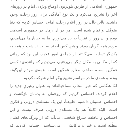
جمهوری اسلامی از طریق تلویزیون اوضاع ویژه‌ی امام در روزهای
آخر را تشریح می‌کرد و یک نوع آمادگی برای روز رحلت وجود
داشت. بااین‌حال، در روز اعلام رحلت امام، احساس کردم که دنیا
متوقّف و تمام شده است. من در آن زمان در جمهوری اسلامی
بودم و آن روز را تقریباً به یاد می‌آورم. ما به خیابان‌ها می‌آمدیم،
مردم همه گریان بودند و هیچ کس لبخند به لب نداشت و همه به
یکدیگر تسلیت می‌گفتند. از جمله‌ی امور عجیب این بود که زمانی
که از مکانی به مکان دیگر می‌رفتیم، می‌دیدیم که راننده‌ی تاکسی
غمگین است، صاحب مغازه غمگین است، همه‌ی مردم این‌گونه
بودند و همه‌ی ما در مراسم تشییع پیکر امام شرکت کردیم.
امّا هنگامی که خبر انتخاب سماحهالقائد به عنوان رهبریِ جدید را
اعلام کردند، احساس کردیم که روحمان به بدنمان بازگشت و
احساس اطمینان داشتیم. طبیعتاً، این یک مسئله‌ی درونی و فکری
است. البتّه کاملاً هم یک مسئله‌ی درونیِ صرف نیست و این
احساس و عاطفه سراغ شخصی می‌آید که از ویژگی‌های ایشان
مطّلع است و خیر و برکاتش را می‌شناسد. احساس کردیم که