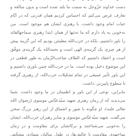
دست خداوند عزّوجل به سمت ما بلند شده است و بدون مبالغه و
تعارف عرض می‌کنم که احساس کردیم همان قدرتی که در ایّام
حیات امام وجود داشت، با رهبری ایشان هم موجود است. من
به‌خوبی به یاد دارم که ما نه‌تنها از همان ابتدا رهبری سماحهالقائد
را باور داشتیم، بلکه در حزب‌الله مطمئن بودیم که این گزینه پیش
از هر چیزی یک گزینه‌ی الهی است و بحمدالله یک گزینه‌ی موفّق
است و اعتقاد داشتیم که الطاف صاحب‌الزّمان به طور قطعی در
این موضوع دخیل بوده است. ما در حزب‌الله چنین باوری داشتیم و
این باور تأثیر عمیقی در تمام تشکیلات حزب‌الله، از رهبری گرفته
تا سطوح پایین‌تر، داشت.
بنابراین، نوعی از این باور و اطمینان در ما وجود داشت. شما
می‌دیدید که از زمان رهبری شهید سیّدعبّاس موسوی (رضوان الله
تعالی علیه)، او چگونه با شور و اشتیاق از این رهبر بزرگ سخن
می‌گفت. شهید سیّدعبّاس موسوی و سایر رهبران حزب‌الله، ایشان
را به‌خوبی می‌شناختند و برکاتشان برای مقاومت و در زمان
مواجهه‌ی مقاومت با چالش‌ها، در طول سالیان متمادی مشخّص