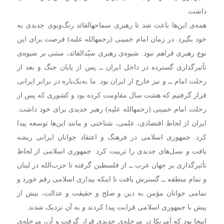
داشت.
همه‌ی این‌ها باعث شد تا رهبری سماحهالقائد رنگ‌وبوی جدیدی به
خود بگیرد. در زمان امام خمینی (رحمهالله علیه) فرصت برای این
نوع رهبری فراهم نبود. شیوه‌ی رهبری سیّدالقائد، مبتنی بر شیوه‌ی
تأثیرگذاری گسترده در داخل ایران ــ پس از پایان جنگ و بعد از
رحلت امام ــ و نیز خارج از ایران بود. ما به‌یک‌باره در برابر ایرانی
قرار گرفتیم که هشت سال مقاومت کرده بود و کشوری که پس از
رحلت امام خمینی (رحمهالله علیه) رهبر جدیدی برای خود داشت.
ایران از لحاظ اقتصادی، علمی، شناختی و مانند این‌ها توسعه پیدا
کرد. جمهوری اسلامی در فرهنگ و اعتقاد جوانان ایرانی ریشه
یافت و نسل‌های جدیدی را تربیت کرد. جمهوری اسلامی از لحاظ
تأثیرگذاری بر جهان عرب ــ از فلسطین گرفته تا حزب‌الله در لبنان
و تمام منطقه ــ گسترش یافت تا اینکه بیداری اسلامی رقم خورد و
تمامی جوانان مؤمن به دین و صلح و حقیقت و عدالت، بیش از
پیش با جمهوری اسلامی قرابت پیدا کردند و به آن نزدیک شدند.
اینجا بود که آمریکا در مرحله‌ی جدیدی قرار گرفت و آن، مرحله‌ی