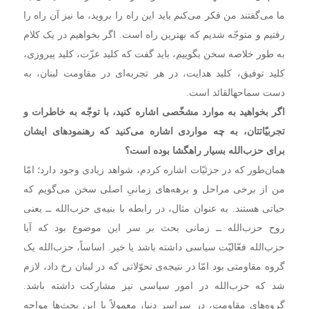
ما می‌گفتند من فکر می‌کنم باید این راه را بروید، ما نیز آن راه را
رفتیم و متوجّه شدیم که بهترین راه است. اگر بخواهیم در یک کلام
به طور خلاصه سخن بگوییم، باید گفت که کلید عزّت، کلید پیروزی،
کلید توفیق، کلید هدایت، در هر تجربه‌ای در مقاومت لبنان، به
دست سماحهالقائد است.
اگر بخواهید به موارد مشخّصی اشاره کنید، با توجّه به خاطرات و
تجربیّاتتان، به چه مواردی اشاره می‌کنید که رهنمودهای ایشان
برای حزب‌الله بسیار راهگشا بوده است؟
همان‌طور که در جزئیّات اشاره کردم، شواهد زیادی وجود دارد؛ امّا
من از برخی مراحل و برهه‌های زمانیِ اصلی سخن می‌گویم که
حیاتی هستند. به عنوان مثال، در رابطه با بنیه‌ی حزب‌الله ــ یعنی
روح حزب‌الله ــ زمانی بحث بر سر این موضوع بود که آیا
حزب‌الله فعّالیّت سیاسی داشته باشد یا خیر. اساساً، حزب‌الله یک
گروه مقاومتی بود امّا در نتیجه‌ی تحوّلاتی که در لبنان رخ داد، لازم
شد که حزب‌الله در امور سیاسی نیز مشارکت داشته باشد.
گروه‌های مقاومت، در سراسر دنیا، معمولاً با این بحث‌ها مواجه