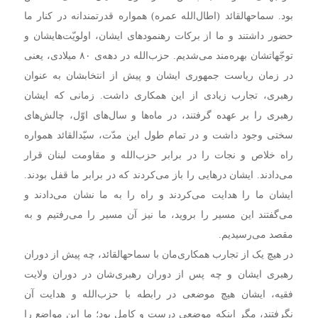
بود. سماحهالقائد (اطال‌الله عمره) همواره قدرتمندانه در کنار ما
حضور داشتند و ما از برکات رهنمودهای ایشان، اولویّت‌هایشان و
توجّهاتشان بهره‌مند می‌شدیم. حزب‌الله در دهه‌ی ۸۰ میلادی، یعنی
در زمان ریاست جمهوری ایشان و پیش از انتخابشان به عنوان
رهبری، تجارب زیادی از این همکاری داشت. زمانی که ایشان
رهبری را بر عهده گرفتند، در ماه‌ها و سال‌های اوّل، چالش‌های
سختی وجود داشت و در تمام طول این مدّت، سیّدالقائد همواره
راه خلاص و نجات را در برابر حزب‌الله و مقاومت لبنان قرار
می‌دادند. ایشان درهایی را باز می‌کردند که در برابر ما قفل بودند.
ایشان ما را هدایت می‌کردند و راه را به ما نشان می‌دادند و
می‌گفتند این مسیر را بروید، ما نیز آن مسیر را می‌رفتیم و به
مقصد می‌رسیدیم.
در هیچ یک از تجارب همکاری‌مان با سماحهالقائد، چه پیش از دوران
رهبری ایشان و چه پس از دوران رهبری‌شان در دوران ولایت
فقیه، ایشان هیچ موضعی در رابطه با حزب‌الله و هدایت آن
نگرفتند، مگر اینکه موضعی درست و کامل بود؛ ما این مواضع را