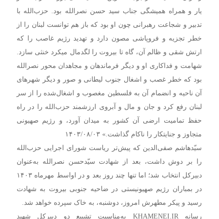
یار و همراه همیشگی جناب سید حسن نصرالله بود. حزب‌الله با
تدبیر و شجاعت رهبرانی چون او بود که باز هم توانست لبنان را از
خطر تجزیه و فروپاشی مصون دارد و تهدید رژیم غاصب را که
ارتش شقی و ظالم آن، گاه تا بیروت را لگدمال میکرد خنثی سازد.
شهامت و فداکاری او و دیگر فرماندهان و مجاهدان محور نصرالله
بود که خطر غصب و اشغال جنوب لیطانی و صور و دیگر شهرهای
آن ناحیه و انضمام آن به فلسطین مغصوب و اشغال‌شده را از سر
لبنان رفع کرد و جان و مال و آبروی ارزشمند حزب‌الله را در راه
حفظ تمامیت ارضی آن کشور به میدان آورد، و رژیم صهیونی
متجاوز و جنایتکار را ناکام گذاشت.» ۱۴۰۳/۰۸/۰۳
سیّدهاشم صفی‌الدین که پیش‌تر ریاست شورای اجرایی حزب‌الله
را بر دوش داشت، بعد از شهادت سیّدحسن نصرالله به‌عنوان
دبیرکل انتخاب شد؛ اما تنها چند روز بعد و در اواسط مهرماه ۱۴۰۳
در بمباران رژیم صهیونیستی در ضاحیه جنوبی بیروت به شهادت
رسید و پیکر مطهرش امروز، دوشنبه، به خاک سپرده خواهد شد.
رسانه KHAMENEI.IR به‌مناسبت تشییع دو دبیرکل شهید