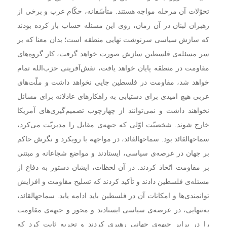
تحوّلات آن مرحله مواجه هستند. متأسّفانه، حکّام عرب و برخی از
رهبران لبنان در آن زمان، روی این مسئله حساب باز کرده بودند
که سازش سیاسی سرنوشت نهایی منطقه است؛ بدان معنا که بر
سر مسئله‌ی فلسطین سازش صورت خواهد گرفت، کار گروه‌های
مقاومت در منطقه پایان خواهد یافت، نقش‌آفرینی حزب‌الله تمام
خواهد شد، مقاومت در فلسطین جایی نخواهد داشت و ملّت‌های
عربی هیچ امیدی برای دستیابی به راهکارهای عادلانه برای مسائل
نخواهند داشت و نمی‌توانند از چهارچوب تصمیم‌گیری‌های آمریکا
خارج شوند. شخصیّت اوّلی که جبهه‌ی مقابل را مدیریّت می‌کرد،
سماحهالقائد بود. سماحهالقائد، در مواجهه با رویکرد و نگرش حاکم
بر جهان در عرصه‌ی سیاسی، ایستادند و مواضع شجاعانه و مبتنی
بر مقاومت اتّخاذ کردند. در آن لحظات، ایشان دستور به دفاع از
مسئله‌ی فلسطین دادند و تأکید کردند که تسلیح مقاومت و افزایش
توانمندی‌ها و امکانات آن در فلسطین باید ادامه یابد. سماحهالقائد،
به‌تنهایی، در عرصه‌ی سیاسی ایستادند و محور و جبهه‌ی مقاومت
را در برابر جبهه‌ی جهانی رهبری کردند و تجربه ثابت کرد که