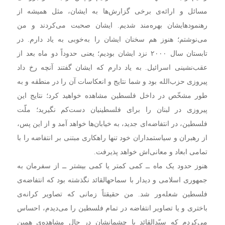
مسائل و ارائه‌ی برخی گزارش‌ها به ایشان، مثل همیشه از
رهنمودهایشان بهره‌مند شدیم. ایشان صحبت می‌کردند و من
می‌نوشتم؛ هنوز هم سخنان ایشان را به‌خوبی به یاد دارم. در
تابستان سال ۲۰۰۰ نزد ایشان بودیم؛ یعنی حدوداً دو ماه بعد از
عقب‌نشینی اسرائیل. به یاد دارم که ایشان گفتند آنچه رخ داد
پیروزی حزب‌الله بود و شما نتایج و انعکاسات آن را در منطقه و به
طور مشخّص در داخل فلسطین مشاهده خواهید کرد؛ نتایج این
پیروزی در لبنان را برای فلسطینیان دست‌کم نگیرید؛ ملّت
فلسطین، در انتفاضه‌ای جدید، به خیابان‌ها خواهد آمد و از این پس،
از رهبران و سیاستمداران خود تنها راهکاری مبتنی بر انتفاضه را با
تمامی ابعاد و معانی‌اش خواهد پذیرفت.
هنوز حدود یک ماه ــ کمی کمتر یا کمی بیشتر ــ از سفرمان به
جمهوری اسلامی و دیدار با سماحهالقائد نگذشته بود که انتفاضه‌ی
فلسطین شعله‌ور شد. من حقیقتاً زمانی که تصاویر کرانه‌ی
باختری و یا تصاویر انتفاضه در تمام فلسطین را می‌دیدم، احساس
می‌کردم که سیّدالقائد با چشمانشان در حال مشاهده‌ی همین