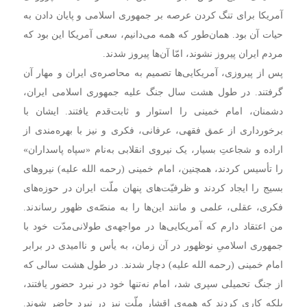
آمریکا برای تنگ کردن عرصه بر جمهوری اسلامی و پایان دادن به
حیات آن بود. همان‌طور که همه می‌دانیم، سعی آمریکا این بود که
مردم ایران پیروز نشوند، امّا آن‌ها پیروز شدند.
پس از پیروزی، آمریکایی‌ها تصمیم به محاصره‌ی ایران و مهار آن
گرفتند. در طول هشت سال جنگ علیه جمهوری اسلامی ایران،
دشمنان، امام خمینی را استوار و ثابت‌قدم یافتند. ایشان با
برخورداری از عمق فقهی، عرفانی، فکری و نیز با بهره‌مندی از
اراده و شجاعتِ بسیار، یک نیروی انقلابی به‌نام «سپاه پاسداران»
را تأسیس کردند، همچنین، امام خمینی (رحمه الله علیه) نیروهای
بسیج را ایجاد کردند و ظرفیّت‌های پنهان ملّت ایران در حوزه‌های
فکری، عقلی، علمی و مانند این‌ها را به منصّه‌ی ظهور رساندند.
من اعتقاد دارم که آمریکایی‌ها در مواجهه‌ی طولانی‌مدّت خود با
جمهوری اسلامیِ نوظهور در آن زمان، به یأس و ناامیدی در برابر
امام خمینی (رحمه الله علیه) دچار شدند. در طول هشت سالی که
از جنگ تحمیلی سپری شد، امام نه‌تنها خود در نبرد حضور یافتند،
بلکه کاری کردند که همه‌ی اقشار ملّت نیز در نبرد حاضر شوند.