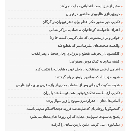
مخبر از هیچ لیست انتخاباتی حمایت نمی‌کند
دروغ‌پردازی هالیوودی منافقین در تهران
تکذیب خبر صدور حکم اعدام برای دختر نوجوان در گرگان
اعتراف ناخواسته کودتاچیان به حمله به مراکز نظامی
خواهر و برادر مصنوعی که علی کریمی کشته جا زد!
واقعیت صحبت‌های علیرضا دبیر که تقطیع شد
کلکسیونی از تحریف، تقطیع و دروغ‌پردازی از سخنان رهبر انقلاب
کشته سازی به کمک هوش مصنوعی!
اعدامی ادعایی ضدانقلاب از داخل خودرو شایعات را تکذیب کرد
شهید حزب‌الله که معاندین برایش چهلم گرفتند!
شایعه سکوت لاریجانی پس از استفاده مجری از واژه عربی برای خلیج فارس
تکذیب ارتباط سه نفتکش توقیف شده توسط هند با ایران
آلمانی‌ها ادعای ۲۰۰هزار نفری مونیخ را زیر سوال بردند
گفت‌وگو با روحانی‌ای که شایعه شد فرزند حجت‌الاسلام صدیقی است
پاسخ به شبهات سوزاندن «بعل» که این روزها دهان‌به‌دهان می‌شود
دیکتاتوری علی کریمی دامن نازنین بنیادی را گرفت