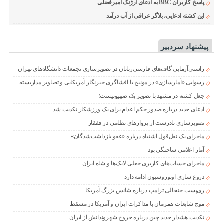
پاسخ کاربران BBC به ادعای ارژنگ امیرفضلی
این کشته ادعایی، بلاگر عراقی از آب درآمد
پیشنهاد سردبیر
راستی‌آزمایی گاف‌های فارسی‌زبانان در تصویرسازی تجمعات دانشگاه‌های تهران
رسوایی «آمارسازی» در مونیخ با افشاگری خبرنگار آمریکایی و تصاویر مداربسته
جعل کشته در مشهد با تصویر یک صهیونیست؛
ادعای جدید درباره صدور حکم اعدام برای یک ورزشکار تکذیب شد
تصویرسازی نادرست از پروازهای نظامی در قفقاز
ماجرای یک نقل‌قول اشتباه درباره «عفو بازداشت‌شدگان»
آمار اعلامی ساختگی بود
ماجرای حساب‌های کاربری جعلی لایک‌ها و شاه ایران
دروغ سازی اوپوزوسیون ادامه دارد
ری‌پست جنجالی ترامپ درباره شانس بزرگ آمریکا
موج شایعات همزمان با مذاکرات ایران و آمریکا در مسقط
تکذیب هشدار جدید چین درباره خروج شهروندانش از ایران