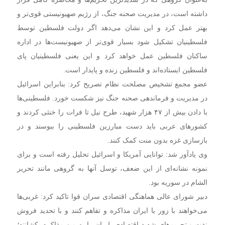
داشته است، در مدیریت صحنه جنگ، از رژیم صهیونیستی قوی‌تر و
بهتر عمل کرد و این نشان می‌دهد اگر دولت فلسطین توسط
فلسطینیان تشکیل شود بسیار قوی‌تر از صهیونیست‌ها در اداره
ساکنان فلسطین عمل خواهد کرد و این یعنی فلسطینیان پای
فلسطین ایستاده‌اند و فلسطین زنده و پایدار است.
عضو مجمع تشخیص مصلحت نظام تصریح کرد: بنابراین اسرائیل
در مدیریت و فرماندهی صحنه جنگ نیز شکست خورد. فلسطینی‌ها
با دادن بیش از ۴۷ هزار شهید، طرح نیل تا فرات را خنثی کردند و
کشور‌های عربی باید دست مبارزین فلسطینی را ببوسند و در
بازسازی غزه بدون منت کمک کنند.
وی یادآور شد: توانایی آمریکا و اسرائیل تحلیل رفته است و برای
نمونه نشانه‌ای از این ضعف، توسل آنها به گروهی مانند تحریر
الشام در سوریه بود.
دبیر شورای عالی هماهنگی اقتصادی سران قوا تاکید کرد: غربی‌ها
می‌خواهند با زور با ایران مذاکره و تفاهم کنند و با تحدید فروش
نفت و تحریم‌های شدید اقتصادی، ایران را به میز مذاکره بکشانند؛