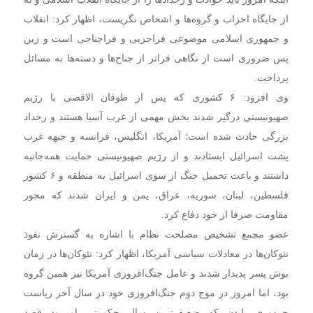
از جایگاه احزاب و گروه‌ها و اشخاص نگریست، اظهار کرد: انقلاب
و جمهوری اسلامی موضوعی فراحزبی و فراجناحی است و زین
پس ضروری است از نگاهی فراتر از جناح‌ها و دسته‌ها به مسائل
پرداخت.
وی افزود: ۶ کشوری که پس از طوفان الاقصی با رژیم
صهیونیستی درگیر شدند بخش مهمی از غرب آسیا هستند و رخداد
بزرگی حادث شده است؛ آمریکا، انگلیس، فرانسه و جبهه غرب
پشت اسرائیل ایستادند و از رژیم صهیونیستی حمایت همه‌جانبه
داشتند و باعث تحمیل جنگ از سوی اسرائیل به منطقه و ۶ کشور
فلسطین، لبنان، سوریه، عراق، یمن و ایران شدند که محور
مقاومت صرفا از خود دفاع کرد.
عضو مجمع تشخیص مصلحت نظام با اشاره به گسترش نفوذ
نئوکان‌ها در معادلات سیاسی آمریکا، اظهار کرد: نئوکان‌ها در زمان
بوش پسر پدیدار شدند و عامل جنگ‌افروزی آمریکا نیز همین گروه
بود، اما امروز در موج دوم جنگ‌افروزی خود در سال آخر ریاست
جمهوری بایدن که ضعیف‌ترین سال حکومتی او بود قصد