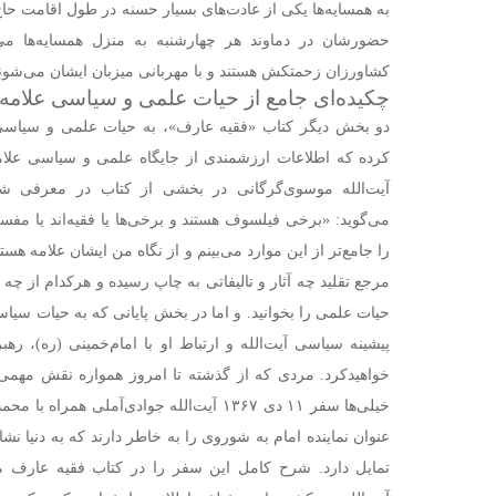
به همسایه‌ها یکی از عادت‌های بسیار حسنه در طول اقامت حاج
حضورشان در دماوند هر چهارشنبه به منزل همسایه‌ها می‌
کشاورزان زحمتکش هستند و با مهربانی میزبان ایشان می‌شو
چکیده‌ای جامع از حیات علمی و سیاسی علامه
دو بخش دیگر کتاب «فقیه عارف»، به حیات علمی و سیاسی آ
کرده که اطلاعات ارزشمندی از جایگاه علمی و سیاسی علامه 
آیت‌الله موسوی‌گرگانی در بخشی از کتاب در معرفی شخ
می‌گوید: «برخی فیلسوف هستند و برخی‌ها یا فقیه‌اند یا مفسرن
را جامع‌تر از این موارد می‌بینم و از نگاه من ایشان علامه هست
مرجع تقلید چه آثار و تالیفاتی به چاپ رسیده و هرکدام از چ
حیات علمی را بخوانید.
و اما در بخش پایانی که به حیات سیاس
پیشینه سیاسی آیت‌الله و ارتباط او با امام‌خمینی (ره)، 
خواهیدکرد. مردی که از گذشته تا امروز همواره نقش مهمی
خیلی‌ها سفر ۱۱ دی ۱۳۶۷ آیت‌الله جوادی‌آملی 
عنوان نماینده امام به شوروی را به خاطر دارند که به دنیا نشان
تمایل دارد. شرح کامل این سفر را در کتاب فقیه عارف م