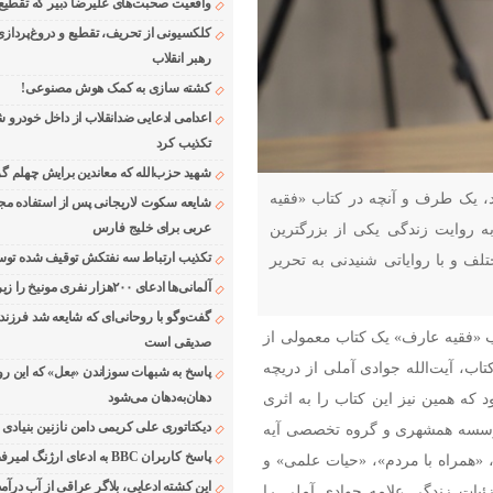
واقعیت صحبت‌های علیرضا دبیر که تقطیع
کلکسیونی از تحریف، تقطیع و دروغ‌پرداز
رهبر انقلاب
کشته سازی به کمک هوش مصنوعی!
اعدامی ادعایی ضدانقلاب از داخل خودرو ش
تکذیب کرد
شهید حزب‌الله که معاندین برایش چهلم گر
ید، یک طرف و آنچه در کتاب «فقیه
شایعه سکوت لاریجانی پس از استفاده مجر
ه روایت زندگی یکی از بزرگترین
عربی برای خلیج فارس
تکذیب ارتباط سه نفتکش توقیف شده توسط
تلف و با روایاتی شنیدنی به تحریر
آلمانی‌ها ادعای ۲۰۰هزار نفری مونیخ را زیر سوال بردند
گفت‌وگو با روحانی‌ای که شایعه شد فرزند
ب «فقیه عارف» یک کتاب معمولی از
صدیقی است
ب، آیت‌الله جوادی آملی از دریچه
پاسخ به شبهات سوزاندن «بعل» که این رو
دهان‌به‌دهان می‌شود
که همین نیز این کتاب را به اثری
دیکتاتوری علی کریمی دامن نازنین بنیادی
موسسه همشهری و گروه تخصصی آیه
پاسخ کاربران BBC به ادعای ارژنگ امیرفضلی
ندگی شخصی»، «همراه با مردم»، «حیات علمی» و
این کشته ادعایی، بلاگر عراقی از آب درآمد
ئیات زندگی علامه جوادی آملی را