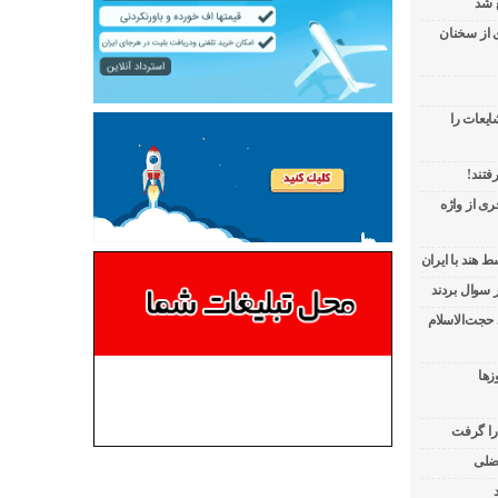
 شد
ی از سخنان
ایعات را
فتند!
ی از واژه
 هند با ایران
 حجت‌الاسلام
زها
 را گرفت