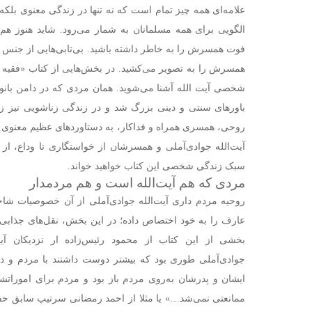
علامه‌ای همه چیز تمام است که نه تنها در زندگی معنوی بلکه
الگویی برای همه مسلمانان به شمار می‌رود. شاید هنوز هم 
فوت همسرش را به خاطر داشته باشید. بی‌تابی‌هایی از جنس
همسرش را به تصویر می‌کشید. در بخش‌هایی از کتاب «فقیه 
شخصی آیت الله آشنا می‌شوید. همان مردی که در دامن بانو ز
باورهای سنتی و دینی بزرگ شد و در زندگی زناشویی نیز زی
روحی، همسری همراه و فداکار، به دستاوردهای عظیم معنوی 
آیت‌الله جوادی‌آملی و همسرشان از خواستگاری تا وداع، 
سبک زندگی شخصی این کتاب خواهید خواند.
مردی که هم آیت‌الله است و هم مردمدار
روحیه مردم داری آیت‌الله جوادی‌آملی از آن خصوصیات ش
عارف را به خود اختصاص داده؛ در این بخش، نقل‌های جذابی 
بخشی از این کتاب از محمود رئیس‌زاده ار نزدیکان آیت‌ا
جوادی‌آملی طوری بود که بیشتر دوست داشتند با مردم و در 
ایشان و پدرشان به‌روی مردم باز بود و مردم برای اموراتش
ممانعتی نمی‌شد…» یا مثلا از احمد رمضانی سرتیپ سابق حف