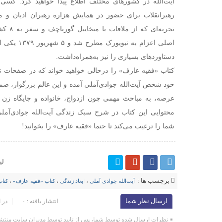
آیت‌الله در کشورهای مختلف اطلاع پیدا خواهید کرد. کس
رهبرانقلاب برای حضور در همایش هزاره رهبران ادیان و م
تجربه‌ای
اصلی اعزام به
دستاوردهای بسیاری را نیز به‌همراه‌داشت.
کتاب «فقیه عارف» را درحالی خواهید خواند که در صفحات 
خود شخص آیت‌الله جوادی‌آملی آمده و این عالم بزرگوار، ضمن
عرصه، به مباحث مهمی چون ازدواج، خانواده و جایگاه زن در
محتوایی این کتاب در شرح سبک زندگی آیت‌الله جوادی‌آم
شما را ترغیب می‌کند تا حتما «فقیه عارف» را بخوانید!
لی
برچسب ها :
آیت‌الله جوادی آملی
،
ابعاد زندگی
،
کتاب «فقیه عارف»
،
کتاب
ارسال نظر شما
انتشار یافته : ۰
در 
نظرات ارسال شده توسط شما، پس از تایید توسط مدیران سایت منتشر