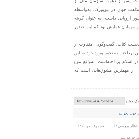
ی که پس از دعوت سازمان ملل از
ذاهب جهان در نیویورک، به‌واسطه
 که از ملاقات با میخاییل گورباچف و سفر به ۸ کشور اروپایی داشت، به عنوان گزینه
 نیویورک مطرح شد و ۵ شهریور ۱۳۷۹ یکی از مهمانان همایش بود که این حضور
نخست کتاب، گفت‌وگویی متفاوت از
 پرداختن به نحوه ورود خود به این
 اسلام پرداخته‌است. به‌واقع تنوع
لی از مهمترین مشوق‌هایی است که
نک کوتاه
 خوب بخوانیم
انتظار بررسی : 1
مجموع نظرات : 1
 خواهد شد.