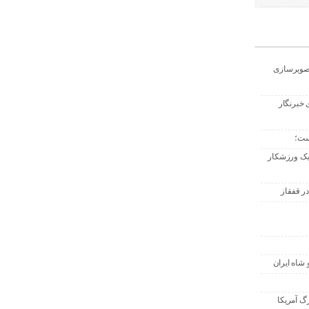
تصویرسازی
 خبرنگار
ست؛
 یک ورزشکار
ر قفقاز
 شاه ایران
گ آمریکا