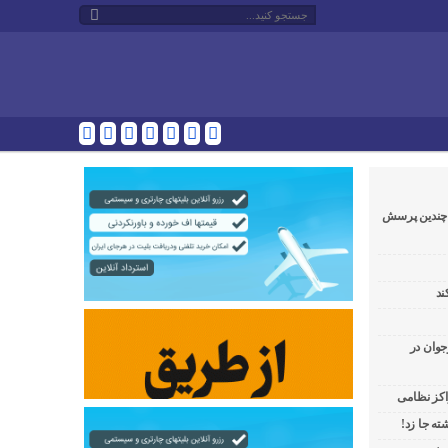
و چندین پرسش
ند
جوان در
راکز نظامی
ه جا زد!