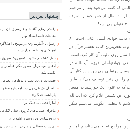
عالمی که گفته می‌شود بعد از مرحوم
کمپانی و امام خمینی(ره) یکی از نوادر روزگار است و بیش از ۶۰ سال از عمر خود را صرف
پیشنهاد سردبیر
راستی‌آزمایی گاف‌های فارسی‌زبانان در 
ت
تجمعات دانشگاه‌های تهران
شاید برایتان جالب باشد اگر بشنوید یکی از ارزشمندترین کتب علامه جوادی آملی، کتابی است ۸۰
رسوایی «آمارسازی» در مونیخ با افشاگری
و بی‌نقص‌ترین کتاب تفسیر قرآن در
آمریکایی و تصاویر مداربسته
تمام دوران تاریخ‌ اسلام به شمار می‌رود و آیت‌الله بیش از ۴۰ سال روی تالیف آن کار کرده‌است.
جعل کشته در مشهد با تصویر یک صهیونی
ی جوادی‌آملی فرزند آیت‌الله در
ادعای جدید درباره صدور حکم اعدام برای
سم رونمایی از کتاب «فقیه عارف‌»، دوم اسفندماه ۱۴۰۳ امسال رونمایی می‌شود و در کنار آن
تکذیب شد
نیم را این چنین توصیف می‌کند: «این
تصویرسازی نادرست از پروازهای نظامی د
 که به عنوان یک خورشید در مسیر
ماجرای یک نقل‌قول اشتباه درباره «عفو
بازداشت‌شدگان»
 این تفسیر اعلام کرد که آیت‌الله
آمار اعلامی ساختگی بود
شیم تا مطلبی بگوییم می‌بینیم دیگر
ماجرای حساب‌های کاربری جعلی لایک‌ها و
ف
دروغ سازی اوپوزوسیون ادامه دارد
رین مراجع تقلید می‌شناسیم اما او
ری‌پست جنجالی ترامپ درباره شانس بزر