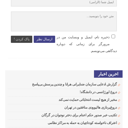
ذخیره نام، ایمیل و وبسایت من در
ارسال نظر
پاک کردن !
مرورگر برای زمانی که دوباره
دیدگاهی می‌نویسم.
اخرین اخبار
گزارش ادعایی سازمان ضدایرانی هرانا و چندین پرسش بی‌پاسخ
دروغ اورژانسی در دانشگاه!
مخبر از هیچ لیست انتخاباتی حمایت نمی‌کند
دروغ‌پردازی هالیوودی منافقین در تهران
تکذیب خبر صدور حکم اعدام برای دختر نوجوان در گرگان
اعتراف ناخواسته کودتاچیان به حمله به مراکز نظامی