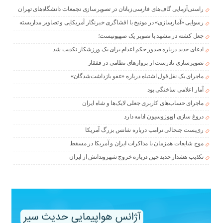
راستی‌آزمایی گاف‌های فارسی‌زبانان در تصویرسازی تجمعات دانشگاه‌های تهران
رسوایی «آمارسازی» در مونیخ با افشاگری خبرنگار آمریکایی و تصاویر مداربسته
جعل کشته در مشهد با تصویر یک صهیونیست؛
ادعای جدید درباره صدور حکم اعدام برای یک ورزشکار تکذیب شد
تصویرسازی نادرست از پروازهای نظامی در قفقاز
ماجرای یک نقل‌قول اشتباه درباره «عفو بازداشت‌شدگان»
آمار اعلامی ساختگی بود
ماجرای حساب‌های کاربری جعلی لایک‌ها و شاه ایران
دروغ سازی اوپوزوسیون ادامه دارد
ری‌پست جنجالی ترامپ درباره شانس بزرگ آمریکا
موج شایعات همزمان با مذاکرات ایران و آمریکا در مسقط
تکذیب هشدار جدید چین درباره خروج شهروندانش از ایران