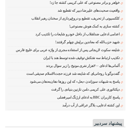
خواهر و برادر مصنوعی که علی کریمی کشته جا زد!
واقعیت صحبت‌های علیرضا دبیر که تقطیع شد
کلکسیونی از تحریف، تقطیع و دروغ‌پردازی از سخنان رهبر انقلاب
کشته سازی به کمک هوش مصنوعی!
اعدامی ادعایی ضدانقلاب از داخل خودرو شایعات را تکذیب کرد
شهید حزب‌الله که معاندین برایش چهلم گرفتند!
شایعه سکوت لاریجانی پس از استفاده مجری از واژه عربی برای خلیج فارس
تکذیب ارتباط سه نفتکش توقیف شده توسط هند با ایران
آلمانی‌ها ادعای ۲۰۰هزار نفری مونیخ را زیر سوال بردند
گفت‌وگو با روحانی‌ای که شایعه شد فرزند حجت‌الاسلام صدیقی است
پاسخ به شبهات سوزاندن «بعل» که این روزها دهان‌به‌دهان می‌شود
دیکتاتوری علی کریمی دامن نازنین بنیادی را گرفت
پاسخ کاربران BBC به ادعای ارژنگ امیرفضلی
این کشته ادعایی، بلاگر عراقی از آب درآمد
پیشنهاد سردبیر