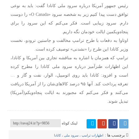
رئیس جمهور آمریکا درباره سرود ملی کانادا گفت: باید به نوعی
توافق دست پیدا کنیم زیر به شخصه سرود «O Canada» را دوست
دارم. سرود زیبایی است. فکر می‌کنم که این سرود را برای
پنجاه‌ویکمین ایالت خودمان نگه داریم.
اوتاوا به دفعات با طرح ترامپ مخالفت و جاستین ترودو، نخست
وزیر کانادا این طرح را «نشدنی» توصیف کرده است.
ترامپ که همزمان با اشاره به مناقشه تجاری بین آمریکا و کانادا،
این اظهارات طنزآمیز درباره سرود ملی کانادا را مطرح کرده
است و افزود: کانادا باید روی اتومبیل، الوار، نفت و گاز و …
تعرفه پرداخت کند. آنها ۹۵ درصد کالاهای‌شان را از آمریکا دریافت
می‌کنند و فکر می‌کنم که مجبورند به ایالت پنجاه‌ویکم(آمریکا)
تبدیل شوند.
لینک کوتاه
برچسب ها :
اظهارات ترامپ
،
سرود ملی
،
کانادا