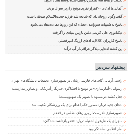
تکذیب ارتباط سه نفتکش توقیف شده توسط هند با ایران
آلمانی‌ها ادعای ۲۰۰هزار نفری مونیخ را زیر سوال بردند
گفت‌وگو با روحانی‌ای که شایعه شد فرزند حجت‌الاسلام صدیقی است
پاسخ به شبهات سوزاندن «بعل» که این روزها دهان‌به‌دهان می‌شود
دیکتاتوری علی کریمی دامن نازنین بنیادی را گرفت
پاسخ کاربران BBC به ادعای ارژنگ امیرفضلی
این کشته ادعایی، بلاگر عراقی از آب درآمد
پیشنهاد سردبیر
راستی‌آزمایی گاف‌های فارسی‌زبانان در تصویرسازی تجمعات دانشگاه‌های تهران
رسوایی «آمارسازی» در مونیخ با افشاگری خبرنگار آمریکایی و تصاویر مداربسته
جعل کشته در مشهد با تصویر یک صهیونیست؛
ادعای جدید درباره صدور حکم اعدام برای یک ورزشکار تکذیب شد
تصویرسازی نادرست از پروازهای نظامی در قفقاز
ماجرای یک نقل‌قول اشتباه درباره «عفو بازداشت‌شدگان»
آمار اعلامی ساختگی بود