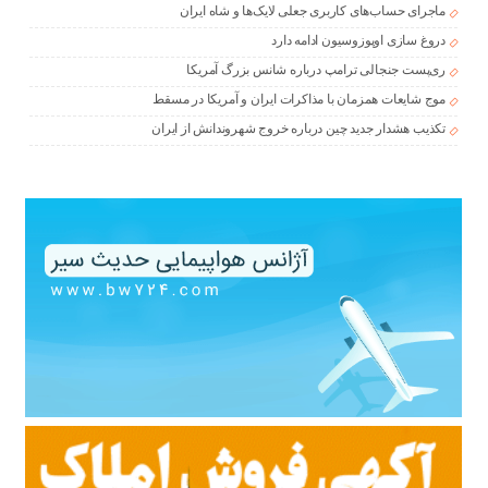
ماجرای حساب‌های کاربری جعلی لایک‌ها و شاه ایران
دروغ سازی اوپوزوسیون ادامه دارد
ری‌پست جنجالی ترامپ درباره شانس بزرگ آمریکا
موج شایعات همزمان با مذاکرات ایران و آمریکا در مسقط
تکذیب هشدار جدید چین درباره خروج شهروندانش از ایران