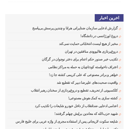
اخرین اخبار
گزارش ادعایی سازمان ضدایرانی هرانا و چندین پرسش بی‌پاسخ
دروغ اورژانسی در دانشگاه!
مخبر از هیچ لیست انتخاباتی حمایت نمی‌کند
دروغ‌پردازی هالیوودی منافقین در تهران
تکذیب خبر صدور حکم اعدام برای دختر نوجوان در گرگان
اعتراف ناخواسته کودتاچیان به حمله به مراکز نظامی
خواهر و برادر مصنوعی که علی کریمی کشته جا زد!
واقعیت صحبت‌های علیرضا دبیر که تقطیع شد
کلکسیونی از تحریف، تقطیع و دروغ‌پردازی از سخنان رهبر انقلاب
کشته سازی به کمک هوش مصنوعی!
اعدامی ادعایی ضدانقلاب از داخل خودرو شایعات را تکذیب کرد
شهید حزب‌الله که معاندین برایش چهلم گرفتند!
شایعه سکوت لاریجانی پس از استفاده مجری از واژه عربی برای خلیج فارس