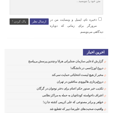
ذخیره نام، ایمیل و وبسایت من در
ارسال نظر
پاک کردن !
مرورگر برای زمانی که دوباره
دیدگاهی می‌نویسم.
اخرین اخبار
گزارش ادعایی سازمان ضدایرانی هرانا و چندین پرسش بی‌پاسخ
دروغ اورژانسی در دانشگاه!
مخبر از هیچ لیست انتخاباتی حمایت نمی‌کند
دروغ‌پردازی هالیوودی منافقین در تهران
تکذیب خبر صدور حکم اعدام برای دختر نوجوان در گرگان
اعتراف ناخواسته کودتاچیان به حمله به مراکز نظامی
خواهر و برادر مصنوعی که علی کریمی کشته جا زد!
واقعیت صحبت‌های علیرضا دبیر که تقطیع شد