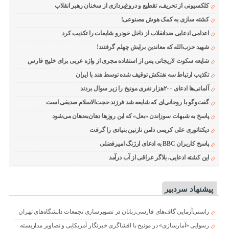
کلکسیونی از تحریف، تقطیع و دروغ‌پردازی از سخنان رهبر انقلاب
کشته سازی به کمک هوش مصنوعی!
اعدامی ادعایی ضدانقلاب از داخل خودرو شایعات را تکذیب کرد
شهید حزب‌الله که معاندین برایش چهلم گرفتند!
شایعه سکوت لاریجانی پس از استفاده مجری از واژه عربی برای خلیج فارس
تکذیب ارتباط سه نفتکش توقیف شده توسط هند با ایران
آلمانی‌ها ادعای ۲۰۰هزار نفری مونیخ را زیر سوال بردند
گفت‌وگو با روحانی‌ای که شایعه شد فرزند حجت‌الاسلام صدیقی است
پاسخ به شبهات سوزاندن «بعل» که این روزها دهان‌به‌دهان می‌شود
دیکتاتوری علی کریمی دامن نازنین بنیادی را گرفت
پاسخ کاربران BBC به ادعای ارژنگ امیرفضلی
این کشته ادعایی، بلاگر عراقی از آب درآمد
پیشنهاد سردبیر
راستی‌آزمایی گاف‌های فارسی‌زبانان در تصویرسازی تجمعات دانشگاه‌های تهران
رسوایی «آمارسازی» در مونیخ با افشاگری خبرنگار آمریکایی و تصاویر مداربسته