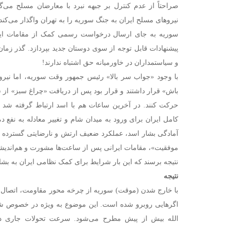
صراحتاً از عدم کنترل بر جبهه نبرد با معارضان مسلح می‌
نیروهای مسلح ایران به جنگ سوریه را به تهران واگذار می‌کند
سوریه به جای ارسال درخواست رسمی کمک از مقامات ایرا
پیشنهادات قابل توجه از سوی دوستان جدید بپردازد. گذر زم
و سیاستمداران در خاورمیانه حق اشتباه ندارند!
با وجود «جواب سر بالا» رئیس جمهور وقت سوریه، اما نیرو
باش» قرار داشتند و قرار بود پس از دریافت «چراغ سبز» ا
حرکت کنند. در آخرین ساعات هم با اسد ارتباط گرفته شد و 
کامل ایران برای ورود به میدان شام و تغییر معادله به نف
آمادگی بشار اسد، عملکرد ضعیف ارتش و نارضایتی گسترده
موفقیت»، مقامات ایرانی پس از ساعت‌ها مشورت و هم‌اندی
نتیجه برسند که این بار شرایط برای کمک نظامی ایران به بش
نتیجه
با خارج شدن (موقت) سوریه از چرخه محور مقاومت، اتصال می
اگرهایی روبرو شده است. این موضوع به ویژه در خصوص شر
الله بیش از پیش مطرح می‌شود. سرعت تحولات جاری در 