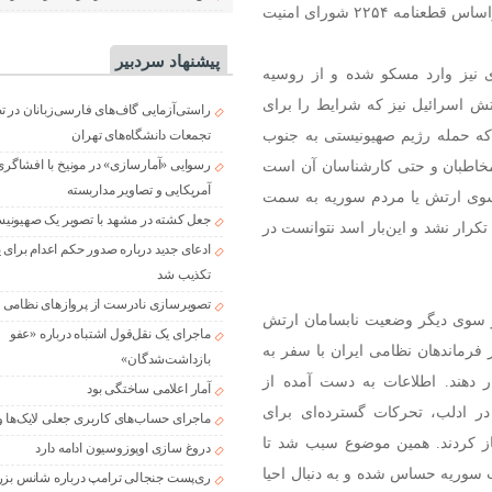
انتخابات آزاد برای تعیین قانون اساسی و حاکم آینده سوریه براساس قطعنامه ۲۲۵۴ شورای امنیت
پیشنهاد سردبیر
 نیز وارد مسکو شده و از روسیه
ش اسرائیل نیز که شرایط را برای
راستی‌آزمایی گاف‌های فارسی‌زبانان در 
که حمله رژیم صهیونیستی به جنوب
تجمعات دانشگاه‌های تهران
رسوایی «آمارسازی» در مونیخ با افشاگری
مخاطبان و حتی کارشناسان آن است
آمریکایی و تصاویر مداربسته
 سوی ارتش یا مردم سوریه به سمت
جعل کشته در مشهد با تصویر یک صهیونی
رار نشد و این‌بار اسد نتوانست در
ادعای جدید درباره صدور حکم اعدام برای
تکذیب شد
تصویرسازی نادرست از پروازهای نظامی د
 سوی دیگر وضعیت نابسامان ارتش
ماجرای یک نقل‌قول اشتباه درباره «عفو
فرماندهان نظامی ایران با سفر به
بازداشت‌شدگان»
دهند. اطلاعات به دست آمده از
آمار اعلامی ساختگی بود
در ادلب، تحرکات گسترده‌ای برای
ماجرای حساب‌های کاربری جعلی لایک‌ها و
غاز کردند. همین موضوع سبب شد تا
دروغ سازی اوپوزوسیون ادامه دارد
سوریه حساس شده و به دنبال احیا
ری‌پست جنجالی ترامپ درباره شانس بزر