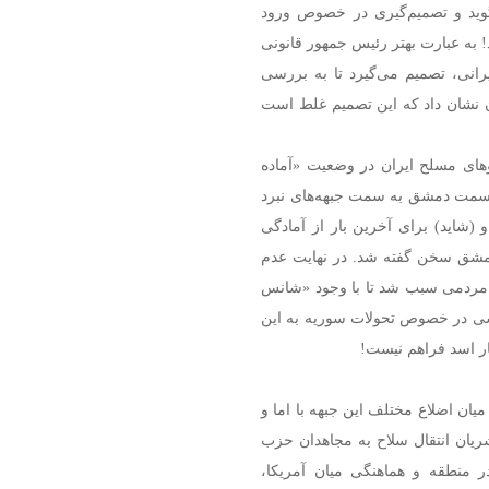
گوید و تصمیم‌گیری در خصوص ورود
! به عبارت بهتر رئیس جمهور قانونی
نی، تصمیم می‌گیرد تا به بررسی
ان نشان داد که این تصمیم غلط است
های مسلح ایران در وضعیت «آماده
ز سمت دمشق به سمت جبهه‌های نبرد
(شاید) برای آخرین بار از آمادگی
ع دمشق سخن گفته شد. در نهایت عدم
 مردمی سبب شد تا با وجود «شانس
شی در خصوص تحولات سوریه به این
ار اسد فراهم نیست!
ان اضلاع مختلف این جبهه با اما و
یان انتقال سلاح به مجاهدان حزب
منطقه و هماهنگی میان آمریکا،