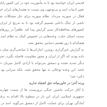
قدیمی ایران خواسته بود تا به مأموریت خود در این کشور پایان
تغییر ادبیات اسد و بی‌توجهی وی نسبت به هشدارهای ایران خبر 
فعال در سوریه می‌داد. نظام سوریه برای حل مشکلات شدی
ناشی از جنگ داخلی تصمیم گرفته بود تا به تدریج از ایرا
کشورهای محافظه‌کار سنی گرایش پیدا کند. ظاهراً در روزهای
سمت استان حلب، وعده‌هایی در خصوص کمک به نظام اسد ا
هیچکدام تا روز هشتم دسامبر محقق نشد.
به گزارش خبرگزاری رویترز، اماراتی‌ها با میانجی‌گری میان
داده بودند که اگر از ایران و محور مقاومت فاصله بگیرد، تحر
دیگر تمدید نشده و دمشق می‌تواند با آزادی کامل میزبان «د
باشد. این وعده توخالی نه تنها محقق نشد، بلکه سرابی بود
دکتر» شد!
پرده آخر؛ در خاورمیانه حق اشتباه ندارید
با آغاز حرکت ماشین جنگی تروریست ها از سمت چهارمی
جمهوری اسلامی ایران این بار در سطوح بالا اقدام به برق
آمادگی تهران برای حمایت کامل از دمشق می‌گوید. اسد در پاس