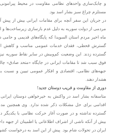
و چابک‌سازی واحدهای نظامی مقاومت در محیط پیرامونی ا
مستلزم چراغ سبز بشار اسد بود.
در جریان این سفر آنچه برای مقامات ایرانی بیش از پیش آ
مردمی از دولت سوریه به دلیل عدم بازسازی زیرساخت‌ها و ا
ماه اخیر مردم استان السویدا که پایگاه‌های قدیمی و حامی 
گسترش قحطی، فقدان خدمات عمومی مناسب و کاهش ار
گسترده زدند. این وضعیت کم‌وبیش در سایر نقاط سوریه نی
فوق سبب شد تا مقامات ایرانی در جایگاه «متحد صادق» چال
جبهه‌های نظامی، اقتصادی و افکار عمومی تبیین و نسبت به
هشدار دهند.
دوری از مقاومت و فریب دوستان جدید!
متاسفانه بشار اسد در واکنش به خیرخواهی دوستان ایرانی ر
اقدامی برای حل مشکلات ذکر شده ندارد. وی همچنین مد
گسترده نداشته و در صورت آغاز حرکت نظامی با یکدیگر درگ
بیش از آنکه ناشی از اشراف اطلاعاتی یا اطمینان از جبهه دا
ایران در تحولات شام بود. پیش از این اسد به درخواست کشو