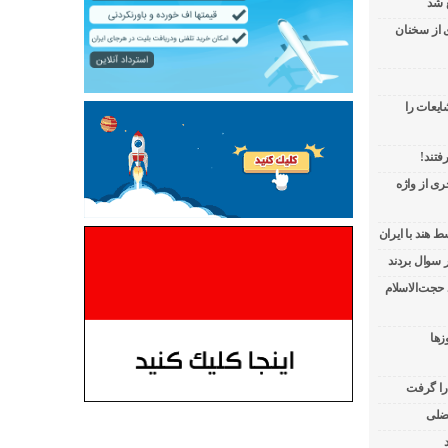
 شد
ی از سخنان
ایعات را
فتند!
ی از واژه
 هند با ایران
 حجت‌الاسلام
زها
 را گرفت