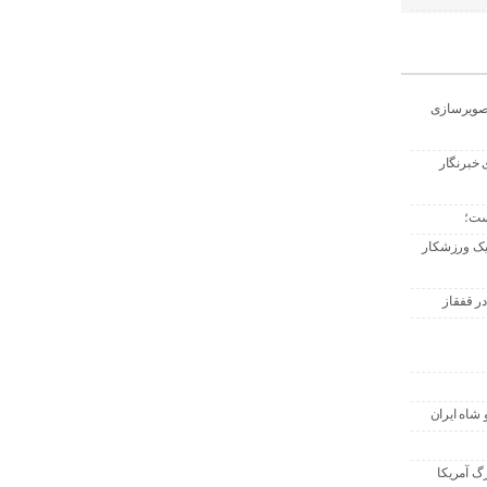
تصویرسازی
 خبرنگار
ست؛
 یک ورزشکار
ر قفقاز
 شاه ایران
گ آمریکا