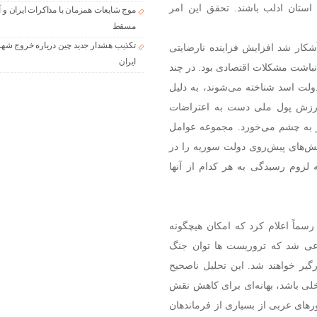
ستان ادلب باشند. تحقق این امر
موج شایعات همزمان با مذاکرات ایران و آ
مسقط
تکذیب هشدار جدید چین درباره خروج شهر
شکار شد افزایش فزاینده نارضایتی
ایران
نباشت مشکلات اقتصادی بود. در چند
دولت اسد شناخته می‌شوند، به دلیل
زش پول ملی دست به اعتراضات
ز به چشم می‌خورد. مجموعه عوامل
ش‌های پیش‌روی دولت سوریه را در
 لزوم رسیدگی به هر کدام از آنها
سماً اعلام کرد که امکان هیچگونه
عی شد که تروریست ها توان جنگ
یر خواهند شد. این تحلیل ناصحیح
خلی باشد، بهانه‌ای برای کاهش نقش
رهای عربی از بسیاری از فرماندهان