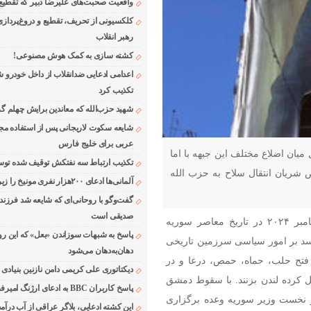
واقعیت صحبت‌های علیرضا دبیر که تقطیع
کلکسیونی از تحریف، تقطیع و دروغ‌پرداز
رهبر انقلاب
کشته سازی به کمک هوش مصنوعی!
اعدامی ادعایی ضدانقلاب از داخل خودرو ش
تکذیب کرد
شهید حزب‌الله که معاندین برایش چهلم گر
شایعه سکوت لاریجانی پس از استفاده مجر
عربی برای خلیج فارس
یان اضلاع مختلف این جبهه با اما
تکذیب ارتباط سه نفتکش توقیف شده توسط
شریان انتقال سلاح به حزب الله
آلمانی‌ها ادعای ۲۰۰هزار نفری مونیخ را زیر سوال بردند
گفت‌وگو با روحانی‌ای که شایعه شد فرزند
صدیقی است
، یکشنبه هشتم دسامبر ۲۰۲۴ در تاریخ معاصر سوریه
پاسخ به شبهات سوزاندن «بعل» که این رو
خانواده اسد بر امور سیاسی سرزمین تاریخی
دهان‌به‌دهان می‌شود
ق شدند تا پس از فتح حلب، حماه، حمص، درعا و در
دیکتاتوری علی کریمی دامن نازنین بنیادی
کرده لندن بزنند. با سقوط دمشق
پاسخ کاربران BBC به ادعای ارژنگ امیرفضلی
و نخست وزیر سوریه وعده برگزاری
این کشته ادعایی، بلاگر عراقی از آب درآمد