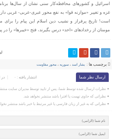
اسرائیل و کشورهای محافظه‌کار سنی نشان از سال‌ها برنامه
غزه و تغییر «موازنه قوا» به نفع محور عبری-عربی- غربی دارد.
است! تاریخ پرفراز و نشیب دین اسلام این پیام را برای م
مومنان از رخدادهای «احد» درس بگیرند، فتح «خیبرها» را در پ
لی
برچسب ها :
بشار اسد
،
سوریه
،
محور مقاومت
ارسال نظر شما
انتشار یافته : ۰
در 
نظرات ارسال شده توسط شما، پس از تایید توسط مدیران سایت منتشر
نظراتی که حاوی تهمت یا افترا باشد منتشر نخواهد شد.
نظراتی که به غیر از زبان فارسی یا غیر مرتبط با خبر باشد منتشر نخوا