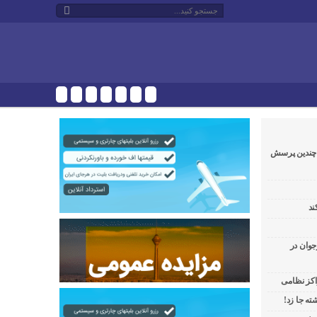
و چندین پرسش
ند
جوان در
راکز نظامی
ه جا زد!