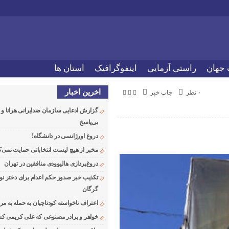
 جهان
راستی آزمایی
اینفوگرافیک
استان ها
اخرین اخبار
۰ نظر
چاپ خبر
گزارش ادعایی سازمان ضدایرانی هرانا 
بی‌پاسخ
دروغ اورژانسی در دانشگاه!
مخبر از هیچ لیست انتخاباتی حمایت نمی‌ک
دروغ‌پردازی هالیوودی منافقین در تهران
تکذیب خبر صدور حکم اعدام برای دختر نو
گرگان
اعتراف ناخواسته کودتاچیان به حمله به م
خواهر و برادر مصنوعی که علی کریمی کشت