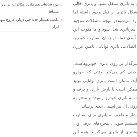
به باتری منتقل نشود و باتری خالی
موج شایعات همزمان با مذاکرات ایران و آ
مسقط
ل باتری از قبل وجود داشته اما
تکذیب هشدار جدید چین درباره خروج شهر
رد می‌شوددر نتیجه مشکلات موجود
ایران
ی سرباتری شل شود و ما متوجه این
 آمدن دما، در زمان استارت خودرو،
تصالات، باتری توانایی تامین انرژی
ثیرگذار بر روی باتری خودروهاست.
یلی کم می‌کند. وقتی که خودرو
، ممکن است باتری توانایی تولید
ممکن است با بارش باران و برف و
ت به باتری خودرو رسیده و منجر به
نی آن نیز آسیبی جدی برساند.
ار مضاعف به باتری برای استارت
 سیستم صوتی، پنجره‌های برقی و…
تری از باتری می‌گیرند. همه این