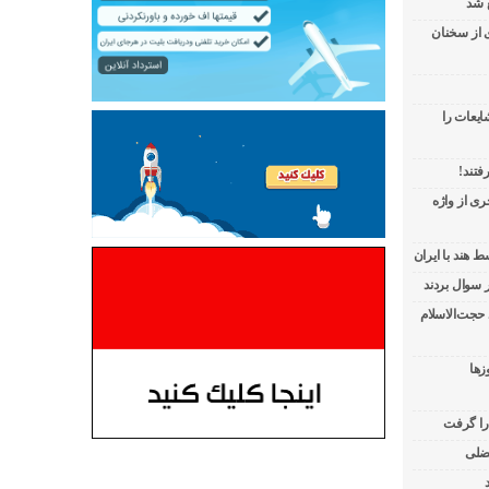
 شد
ی از سخنان
ایعات را
فتند!
ی از واژه
 هند با ایران
 حجت‌الاسلام
زها
 را گرفت