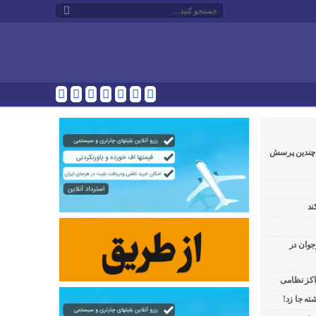
و چندین پرسش
ند
جوان در
راکز نظامی
ه جا زد!