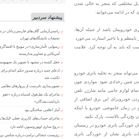
ایل مختلفی که منجر به خالی شدن
که در ادامه می‌خوانید:
پیشنهاد سردبیر
ی خودرویمان باشد از جمله آن‌ها،
راستی‌آزمایی گاف‌های فارسی‌زبانان در 
امنظم و با تاخیر استارت می‌خورد
تجمعات دانشگاه‌های تهران
رسوایی «آمارسازی» در مونیخ با افشاگری
 که باید به آن توجه کرد. علامت
آمریکایی و تصاویر مداربسته
جعل کشته در مشهد با تصویر یک صهیونی
ادعای جدید درباره صدور حکم اعدام برای
می‌تواند منجر به تخلیه باتری خودرو
تکذیب شد
آمدن چنین رخدادی شود. مواردی چون
تصویرسازی نادرست از پروازهای نظامی د
م لوازم جانبی مانند شارژر تلفن
ماجرای یک نقل‌قول اشتباه درباره «عفو
ردن خودروبرای این برق اضافی از
بازداشت‌شدگان»
و در زمان خاموشی خودرو یا اینکه
آمار اعلامی ساختگی بود
 یخ‌زدگی بالاست، پارک نکنید.
ماجرای حساب‌های کاربری جعلی لایک‌ها و
ن خوردگی باتری خودرو در زمستان
دروغ سازی اوپوزوسیون ادامه دارد
ات باتری نشان از خوردگی باتری
ری‌پست جنجالی ترامپ درباره شانس بزر