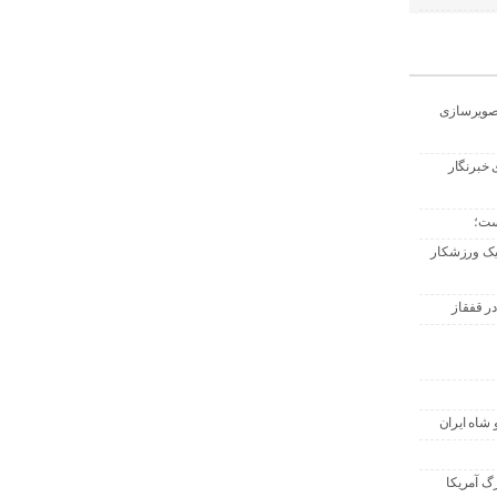
تصویرسازی
 خبرنگار
ست؛
 یک ورزشکار
ر قفقاز
 شاه ایران
گ آمریکا