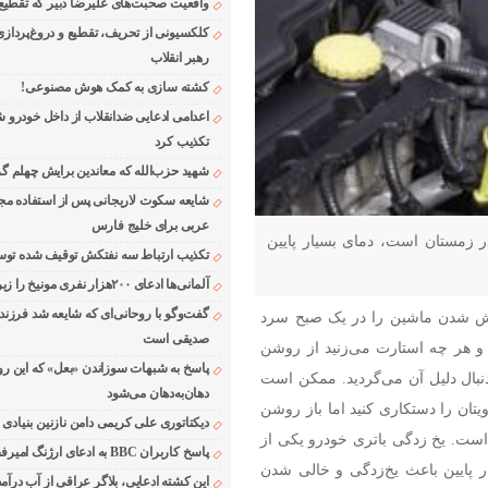
واقعیت صحبت‌های علیرضا دبیر که تقطیع
کلکسیونی از تحریف، تقطیع و دروغ‌پرداز
رهبر انقلاب
کشته سازی به کمک هوش مصنوعی!
اعدامی ادعایی ضدانقلاب از داخل خودرو ش
تکذیب کرد
شهید حزب‌الله که معاندین برایش چهلم گر
شایعه سکوت لاریجانی پس از استفاده مجر
عربی برای خلیج فارس
 زمستان است، دمای بسیار پایین
تکذیب ارتباط سه نفتکش توقیف شده توسط
آلمانی‌ها ادعای ۲۰۰هزار نفری مونیخ را زیر سوال بردند
گفت‌وگو با روحانی‌ای که شایعه شد فرزند
 شدن ماشین را در یک صبح سرد
صدیقی است
 و هر چه استارت می‌زنید از روشن
پاسخ به شبهات سوزاندن «بعل» که این رو
بال دلیل آن می‌گردید. ممکن است
دهان‌به‌دهان می‌شود
تان را دستکاری کنید اما باز روشن
دیکتاتوری علی کریمی دامن نازنین بنیادی
است. یخ زدگی باتری خودرو یکی از
پاسخ کاربران BBC به ادعای ارژنگ امیرفضلی
 پایین باعث یخ‌زدگی و خالی شدن
این کشته ادعایی، بلاگر عراقی از آب درآمد