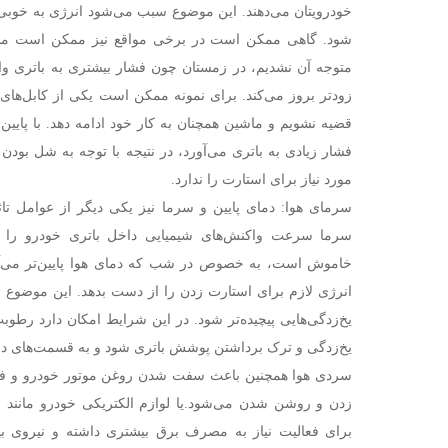
خودرویتان می‌دهند. این موضوع سبب می‌شود انرژی به خوبی 
شود. گاهی ممکن است در برخی مواقع نیز ممکن است مشک
متوجه آن نشدیم، در زمستان چون فشار بیشتری به باتری وا
زودتر بروز می‌کند. برای نمونه ممکن است یکی از کابل‌ها
قضیه نشویم و ماشین همچنان به کار خود ادامه دهد. با پایین
فشار زیادی به باتری می‌آورد، در نتیجه با توجه به شل بودن ا
مورد نیاز برای استارت را ندارد.
سرمای هوا: دمای پایین و سرما نیز یکی دیگر از عوامل تا
سرما سرعت واکنش‌های شیمیایی داخل باتری خودرو را خ
خاموش است، به خصوص در شب‌ که دمای هوا پایین‌تر می‌آید
انرژی لازم برای استارت زدن را از دست بدهد. این موضوع 
یخ‌زدگی‌هایی پیچیده‌تر شود. در این شرایط امکان دارد رطوب
یخ‌زدگی و ترک برداشتن پوشش باتری شود و به قسمت‌های درو
سردی هوا همچنین باعث سفت شدن روغن موتور خودرو و فش
زدن و روشن شدن می‌شود.یا لوازم الکتریکی خودرو مانند
برای فعالیت نیاز به مصرف برق بیشتری داشته و نیروی بیش