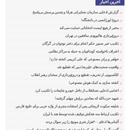
اخرین اخبار
گزارش ادعایی سازمان ضدایرانی هرانا و چندین پرسش بی‌پاسخ
دروغ اورژانسی در دانشگاه!
مخبر از هیچ لیست انتخاباتی حمایت نمی‌کند
دروغ‌پردازی هالیوودی منافقین در تهران
تکذیب خبر صدور حکم اعدام برای دختر نوجوان در گرگان
اعتراف ناخواسته کودتاچیان به حمله به مراکز نظامی
خواهر و برادر مصنوعی که علی کریمی کشته جا زد!
واقعیت صحبت‌های علیرضا دبیر که تقطیع شد
کلکسیونی از تحریف، تقطیع و دروغ‌پردازی از سخنان رهبر انقلاب
کشته سازی به کمک هوش مصنوعی!
اعدامی ادعایی ضدانقلاب از داخل خودرو شایعات را تکذیب کرد
شهید حزب‌الله که معاندین برایش چهلم گرفتند!
شایعه سکوت لاریجانی پس از استفاده مجری از واژه عربی برای خلیج فارس
تکذیب ارتباط سه نفتکش توقیف شده توسط هند با ایران
آلمانی‌ها ادعای ۲۰۰هزار نفری مونیخ را زیر سوال بردند
گفت‌وگو با روحانی‌ای که شایعه شد فرزند حجت‌الاسلام صدیقی است