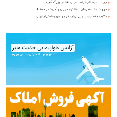
ری‌پست جنجالی ترامپ درباره شانس بزرگ آمریکا
موج شایعات همزمان با مذاکرات ایران و آمریکا در مسقط
تکذیب هشدار جدید چین درباره خروج شهروندانش از ایران