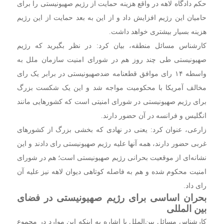
حکم دادگاه لاهه در واقع هزینه حمایت از رژیم صهیونیستی را برای
حامیان این رژیم افزایش داد و از این به بعد حمایت از این رژیم
هزینه بسیار بیشتری خواهد داشت.
کارشناس مسائل منطقه، بیان کرد: در نظر بگیرید که رژیم
صهیونیستی طی چند روز هم در شورای امنیت سازمان ملل به
واسطه ۱۴ رای موافق قطعنامه ضدصهیونیستی در برابر یک رای
مخالف آمریکا با محکومیت مواجه شد و این یک شکست بزرگ
برای رژیم صهیونیستی در شورای امنیتی است که کشور‌هایی مانند
انگلیس و فرانسه در آن حضور دارند.
زارعی، عنوان کرد: یعنی در نهادی که بخشی بزرگ از کشور‌های
غربی حضور دارند، همه آنها علیه رژیم صهیونیستی رای دادند و این
نشانه‌ای از موقعیت بحرانی رژیم صهیونیستی است؛ هم در شورای
امنیت محکوم شده و هم به فاصله کوتاهی دیوان لاهه نیز علیه آن
رای داد.
بحران اساسی برای رژیم صهیونیستی در فضای
بین المللی
کارشناس مسائل بین‌الملل با اشاره به اینکه این موارد در مجموع