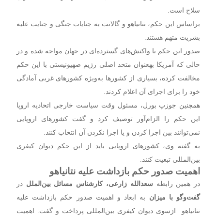
سلاح است.
براساس این حکم، نتانیاهو و گالانت به جنایات جنگی و جنایت علیه
بشریت متهم هستند.
صدور این حکم با واکنش‌های گسترده‌ای در جهان مواجه شده و در
حالی که آمریکا به‎عنوان متحد اصلی رژیم صهیونیستی با این حکم
مخالفت کرده، بسیاری از کشور‌ها به‌ویژه کشور‌های غربی آمادگی
خود را برای اجرای آن اعلام کردند.
همچنین جوزپ بورل، مسئول وقت سیاست خارجی اتحادیه اروپا
این حکم را الزام‌آور توصیف کرد و گفت کشور‌های اروپایی
نمی‌توانند بین اجرا کردن و یا اجرا نکردن آن انتخاب کنند.
به گفته وی، کشور‌های اروپایی باید از این حکم دیوان کیفری
بین‌المللی تبعیت کنند.
اهمیت صدور حکم بازداشت علیه نتانیاهو
در همین رابطه
سعدالله زارعی، کارشناس مسائل بین‌الملل
در
گفت‌وگو با میزان
به ابعاد و اهمیت صدور حکم بازداشت علیه
نتانیاهو ازسوی دیوان کیفری بین‌المللی پرداخت و گفت: اهمیت