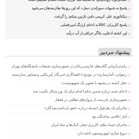
پاسخ به شبهات سوزاندن «بعل» که این روزها دهان‌به‌دهان می‌شود
دیکتاتوری علی کریمی دامن نازنین بنیادی را گرفت
پاسخ کاربران BBC به ادعای ارژنگ امیرفضلی
این کشته ادعایی، بلاگر عراقی از آب درآمد
پیشنهاد سردبیر
راستی‌آزمایی گاف‌های فارسی‌زبانان در تصویرسازی تجمعات دانشگاه‌های تهران
رسوایی «آمارسازی» در مونیخ با افشاگری خبرنگار آمریکایی و تصاویر مداربسته
جعل کشته در مشهد با تصویر یک صهیونیست؛
ادعای جدید درباره صدور حکم اعدام برای یک ورزشکار تکذیب شد
تصویرسازی نادرست از پروازهای نظامی در قفقاز
ماجرای یک نقل‌قول اشتباه درباره «عفو بازداشت‌شدگان»
آمار اعلامی ساختگی بود
ماجرای حساب‌های کاربری جعلی لایک‌ها و شاه ایران
دروغ سازی اوپوزوسیون ادامه دارد