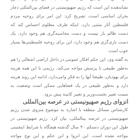
نشان‎دهنده این است که رژیم صهیونیستی در فضای بین‌المللی دچار
بحران اساسی است، تصریح کرد: این امر برای روحیه مردم
فلسطین آثار مثبتی دارد، اینکه طرف مظلوم احساس کند که
دست ظالم باز نیست و دست محاسبه‌گری هم وجود دارد، یک
دست یاری‌گری هم وجود دارد، این برای روحیه فلسطینی‌ها بسیار
خوب است.
به گفته وی، این حکم افکار عمومی در داخل اراضی اشغالی را هم
به‌طور طبیعی با پرسش مواجه می‌کند، رژیمی با این همه هزینه
برای یهودیان، طبیعتا آنها را به فکر وامی‌دارد، ادامه این روند هزینه
دارد و به‌طور طبیعی در یک فضا‌هایی ممکن است وضعیت به
سمت تغییر نخست‌وزیر و تغییر کابینه پیش برود.
انزوای رژیم صهیونیستی در عرصه بین‌المللی
کارشناس مسائل منطقه با اشاره به موضوع منزوی شدن رژیم
صهیونیستی در عرصه بین‎المللی، بیان کرد: رژیم صهیونیستی در
طول این دوران دستکم ۴۰ سال گذشته هیچگاه با شرایط اینچنینی
مواجه نشده است، این انزوا و این حکم و این نوع مواجه