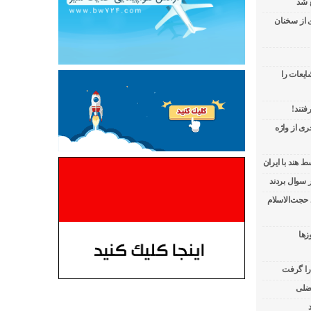
 شد
ی از سخنان
ایعات را
فتند!
ی از واژه
 هند با ایران
 حجت‌الاسلام
زها
 را گرفت