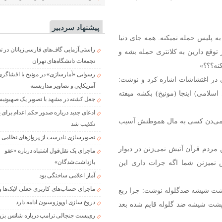
پیشنهاد سردبیر
h نوشت: «چون توی ۲۲ بهمن کسی به پلیس حمله نمیکنه. همه جای دنیا
راستی‌آزمایی گاف‌های فارسی‌زبانان در 
توقع دارین به کلانتری حمله بشه و
تجمعات دانشگاه‌های تهران
کنه؟؟؟»
رسوایی «آمارسازی» در مونیخ با افشاگری
 در اغتشاشات اشاره کرد و نوشت:
آمریکایی و تصاویر مداربسته
اسلامی) اینجا (مونیخ) بکشه میفته
جعل کشته در مشهد با تصویر یک صهیونی
ادعای جدید درباره صدور حکم اعدام برای
ن! چون اجازه نمی‌دن کسی به مال هموطنش آسیب
تکذیب شد
تصویرسازی نادرست از پروازهای نظامی د
لهی هم این نظر را ثبت کرد: احمق توی ۲۲ بهمن مردم قرآن آتیش نمی‌زنن در دیوار
ماجرای یک نقل‌قول اشتباه درباره «عفو
 نمیزنن شما اگه جرات داری این
بازداشت‌شدگان»
آمار اعلامی ساختگی بود
ماجرای حساب‌های کاربری جعلی لایک‌ها و
ز پشت شیشه ضدگلوله نوشت: چرا ربع
دروغ سازی اوپوزوسیون ادامه دارد
پشت شیشه ضد گلوله قایم شده بعد
ری‌پست جنجالی ترامپ درباره شانس بزر