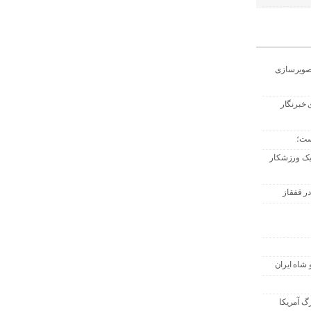
تصویرسازی
 خبرنگار
ست؛
 یک ورزشکار
ر قفقاز
 شاه ایران
گ آمریکا