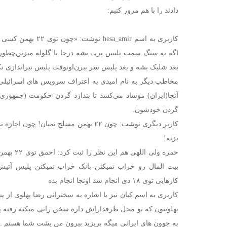
دادند را با هم مرور کنیم:
کاربری به اسم esa_amir
اگه یه سنگ سمت پلیس پرت بشه درجا با گلوله میزنن
چطور 
بعد شلیک بشه و بعد پلیس سر ببرن
اونوقت پلیس تیراندازی ن
مخاطب دیگر به نام امیدی به اعتراف سرویس های اسرائیلی
آنجا(ایران) موساد می‌کشد تا بندازد گردن حکومت (جمهوری 
گردن خودشون.
کاربر دیگری نوشت: چون ۲۲ بهمن مسلح نمیا
بزنه!
حمزه ولی ال
بیت المال رو خراب نمیکنن بانک خراب نمیکنن پلیس آتیش
کارهایی توی ۱۸ دی انجام شد اونجا انجام بده
کاربری به اسم کیان نیز با اشاره به سخنرانی رضا پهلوی ا
پهلویتون که تو محل طرفداراش داره سخن رانی میکنه رفته 
به جوون های ایرانی میگه بریزید بیرون من پشت شما هستم .