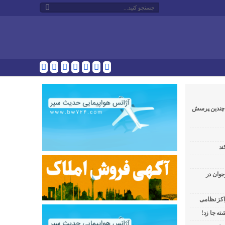
و چندین پرسش
ند
جوان در
راکز نظامی
ه جا زد!