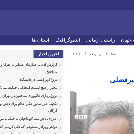
 جهان
راستی آزمایی
اینفوگرافیک
استان ها
اخرین اخبار
۰ نظر
چاپ خبر
گزارش ادعایی سازمان ضدایرانی هرانا 
بی‌پاسخ
دروغ اورژانسی در دانشگاه!
مخبر از هیچ لیست انتخاباتی حمایت نمی‌ک
دروغ‌پردازی هالیوودی منافقین در تهران
تکذیب خبر صدور حکم اعدام برای دختر نو
گرگان
اعتراف ناخواسته کودتاچیان به حمله به م
خواهر و برادر مصنوعی که علی کریمی کشت