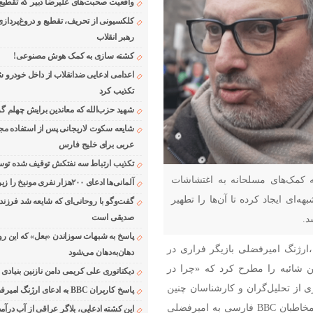
واقعیت صحبت‌های علیرضا دبیر که تقطیع
کلکسیونی از تحریف، تقطیع و دروغ‌پرداز
رهبر انقلاب
کشته سازی به کمک هوش مصنوعی!
اعدامی ادعایی ضدانقلاب از داخل خودرو ش
تکذیب کرد
شهید حزب‌الله که معاندین برایش چهلم گر
شایعه سکوت لاریجانی پس از استفاده مجر
عربی برای خلیج فارس
تکذیب ارتباط سه نفتکش توقیف شده توسط
به کمک‌های مسلحانه به اغتشاشات
آلمانی‌ها ادعای ۲۰۰هزار نفری مونیخ را زیر سوال بردند
‌ای ایجاد کرده تا آن‌ها را تطهیر
گفت‌وگو با روحانی‌ای که شایعه شد فرزند
صدیقی است
د.
پاسخ به شبهات سوزاندن «بعل» که این رو
ارژنگ امیرفضلی بازیگر فراری در
دهان‌به‌دهان می‌شود
اهپیمایی ۲۶ میلیون ایران این شائبه را مطرح کرد که «چرا در
دیکتاتوری علی کریمی دامن نازنین بنیادی
ی از تحلیل‌گران و کارشناسان چنین
پاسخ کاربران BBC به ادعای ارژنگ امیرفضلی
ادعای مضحکی را پاسخ دادند اما شاید بهتر باشد پاسخی که مخاطبان BBC فارسی به امیرفضلی
این کشته ادعایی، بلاگر عراقی از آب درآمد