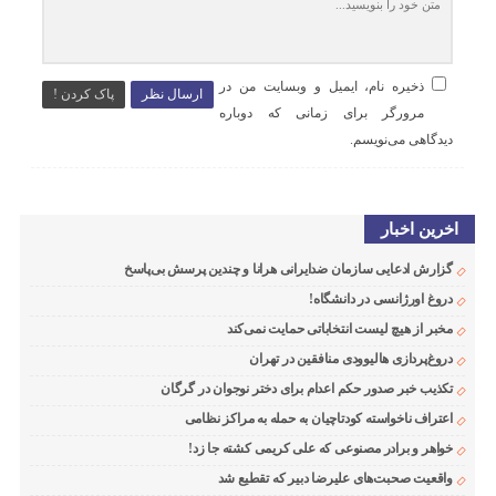
ذخیره نام، ایمیل و وبسایت من در
ارسال نظر
پاک کردن !
مرورگر برای زمانی که دوباره
دیدگاهی می‌نویسم.
اخرین اخبار
گزارش ادعایی سازمان ضدایرانی هرانا و چندین پرسش بی‌پاسخ
دروغ اورژانسی در دانشگاه!
مخبر از هیچ لیست انتخاباتی حمایت نمی‌کند
دروغ‌پردازی هالیوودی منافقین در تهران
تکذیب خبر صدور حکم اعدام برای دختر نوجوان در گرگان
اعتراف ناخواسته کودتاچیان به حمله به مراکز نظامی
خواهر و برادر مصنوعی که علی کریمی کشته جا زد!
واقعیت صحبت‌های علیرضا دبیر که تقطیع شد