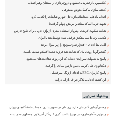
کلکسیونی از تحریف، تقطیع و دروغ‌پردازی از سخنان رهبر انقلاب
کشته سازی به کمک هوش مصنوعی!
اعدامی ادعایی ضدانقلاب از داخل خودرو شایعات را تکذیب کرد
شهید حزب‌الله که معاندین برایش چهلم گرفتند!
شایعه سکوت لاریجانی پس از استفاده مجری از واژه عربی برای خلیج فارس
تکذیب ارتباط سه نفتکش توقیف شده توسط هند با ایران
آلمانی‌ها ادعای ۲۰۰هزار نفری مونیخ را زیر سوال بردند
گفت‌وگو با روحانی‌ای که شایعه شد فرزند حجت‌الاسلام صدیقی است
پاسخ به شبهات سوزاندن «بعل» که این روزها دهان‌به‌دهان می‌شود
دیکتاتوری علی کریمی دامن نازنین بنیادی را گرفت
پاسخ کاربران BBC به ادعای ارژنگ امیرفضلی
این کشته ادعایی، بلاگر عراقی از آب درآمد
پیشنهاد سردبیر
راستی‌آزمایی گاف‌های فارسی‌زبانان در تصویرسازی تجمعات دانشگاه‌های تهران
رسوایی «آمارسازی» در مونیخ با افشاگری خبرنگار آمریکایی و تصاویر مداربسته