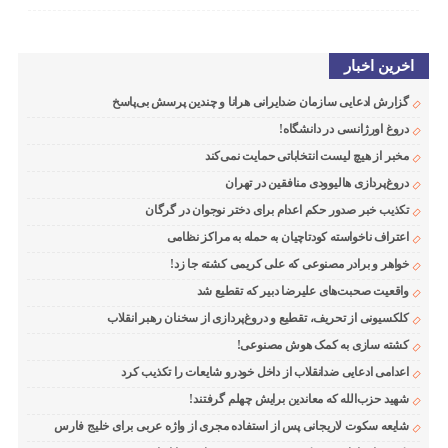
اخرین اخبار
گزارش ادعایی سازمان ضدایرانی هرانا و چندین پرسش بی‌پاسخ
دروغ اورژانسی در دانشگاه!
مخبر از هیچ لیست انتخاباتی حمایت نمی‌کند
دروغ‌پردازی هالیوودی منافقین در تهران
تکذیب خبر صدور حکم اعدام برای دختر نوجوان در گرگان
اعتراف ناخواسته کودتاچیان به حمله به مراکز نظامی
خواهر و برادر مصنوعی که علی کریمی کشته جا زد!
واقعیت صحبت‌های علیرضا دبیر که تقطیع شد
کلکسیونی از تحریف، تقطیع و دروغ‌پردازی از سخنان رهبر انقلاب
کشته سازی به کمک هوش مصنوعی!
اعدامی ادعایی ضدانقلاب از داخل خودرو شایعات را تکذیب کرد
شهید حزب‌الله که معاندین برایش چهلم گرفتند!
شایعه سکوت لاریجانی پس از استفاده مجری از واژه عربی برای خلیج فارس