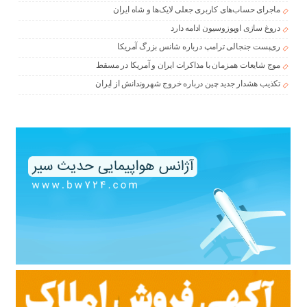
ماجرای حساب‌های کاربری جعلی لایک‌ها و شاه ایران
دروغ سازی اوپوزوسیون ادامه دارد
ری‌پست جنجالی ترامپ درباره شانس بزرگ آمریکا
موج شایعات همزمان با مذاکرات ایران و آمریکا در مسقط
تکذیب هشدار جدید چین درباره خروج شهروندانش از ایران