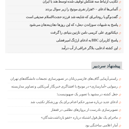
تکذیب ارتباط سه نفتکش توقیف شده توسط هند با ایران
آلمانی‌ها ادعای ۲۰۰هزار نفری مونیخ را زیر سوال بردند
گفت‌وگو با روحانی‌ای که شایعه شد فرزند حجت‌الاسلام صدیقی است
پاسخ به شبهات سوزاندن «بعل» که این روزها دهان‌به‌دهان می‌شود
دیکتاتوری علی کریمی دامن نازنین بنیادی را گرفت
پاسخ کاربران BBC به ادعای ارژنگ امیرفضلی
این کشته ادعایی، بلاگر عراقی از آب درآمد
پیشنهاد سردبیر
راستی‌آزمایی گاف‌های فارسی‌زبانان در تصویرسازی تجمعات دانشگاه‌های تهران
رسوایی «آمارسازی» در مونیخ با افشاگری خبرنگار آمریکایی و تصاویر مداربسته
جعل کشته در مشهد با تصویر یک صهیونیست؛
ادعای جدید درباره صدور حکم اعدام برای یک ورزشکار تکذیب شد
تصویرسازی نادرست از پروازهای نظامی در قفقاز
ماجرای یک نقل‌قول اشتباه درباره «عفو بازداشت‌شدگان»
آمار اعلامی ساختگی بود