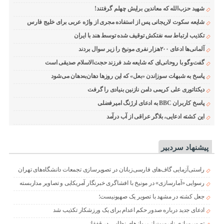
شهید حزب‌الله که معاندین برایش چهلم گرفتند!
شایعه سکوت لاریجانی پس از استفاده مجری از واژه عربی برای خلیج فارس
تکذیب ارتباط سه نفتکش توقیف شده توسط هند با ایران
آلمانی‌ها ادعای ۲۰۰هزار نفری مونیخ را زیر سوال بردند
گفت‌وگو با روحانی‌ای که شایعه شد فرزند حجت‌الاسلام صدیقی است
پاسخ به شبهات سوزاندن «بعل» که این روزها دهان‌به‌دهان می‌شود
دیکتاتوری علی کریمی دامن نازنین بنیادی را گرفت
پاسخ کاربران BBC به ادعای ارژنگ امیرفضلی
این کشته ادعایی، بلاگر عراقی از آب درآمد
پیشنهاد سردبیر
راستی‌آزمایی گاف‌های فارسی‌زبانان در تصویرسازی تجمعات دانشگاه‌های تهران
رسوایی «آمارسازی» در مونیخ با افشاگری خبرنگار آمریکایی و تصاویر مداربسته
جعل کشته در مشهد با تصویر یک صهیونیست؛
ادعای جدید درباره صدور حکم اعدام برای یک ورزشکار تکذیب شد
تصویرسازی نادرست از پروازهای نظامی در قفقاز