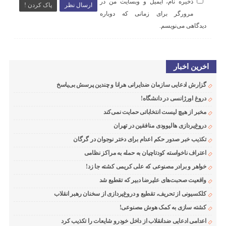
ذخیره نام، ایمیل و وبسایت من در
ارسال نظر
پاک کردن !
مرورگر برای زمانی که دوباره
دیدگاهی می‌نویسم.
اخرین اخبار
گزارش ادعایی سازمان ضدایرانی هرانا و چندین پرسش بی‌پاسخ
دروغ اورژانسی در دانشگاه!
مخبر از هیچ لیست انتخاباتی حمایت نمی‌کند
دروغ‌پردازی هالیوودی منافقین در تهران
تکذیب خبر صدور حکم اعدام برای دختر نوجوان در گرگان
اعتراف ناخواسته کودتاچیان به حمله به مراکز نظامی
خواهر و برادر مصنوعی که علی کریمی کشته جا زد!
واقعیت صحبت‌های علیرضا دبیر که تقطیع شد
کلکسیونی از تحریف، تقطیع و دروغ‌پردازی از سخنان رهبر انقلاب
کشته سازی به کمک هوش مصنوعی!
اعدامی ادعایی ضدانقلاب از داخل خودرو شایعات را تکذیب کرد