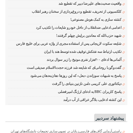
واقعیت صحبت‌های علیرضا دبیر که تقطیع شد
کلکسیونی از تحریف، تقطیع و دروغ‌پردازی از سخنان رهبر انقلاب
کشته سازی به کمک هوش مصنوعی!
اعدامی ادعایی ضدانقلاب از داخل خودرو شایعات را تکذیب کرد
شهید حزب‌الله که معاندین برایش چهلم گرفتند!
شایعه سکوت لاریجانی پس از استفاده مجری از واژه عربی برای خلیج فارس
تکذیب ارتباط سه نفتکش توقیف شده توسط هند با ایران
آلمانی‌ها ادعای ۲۰۰هزار نفری مونیخ را زیر سوال بردند
گفت‌وگو با روحانی‌ای که شایعه شد فرزند حجت‌الاسلام صدیقی است
پاسخ به شبهات سوزاندن «بعل» که این روزها دهان‌به‌دهان می‌شود
دیکتاتوری علی کریمی دامن نازنین بنیادی را گرفت
پاسخ کاربران BBC به ادعای ارژنگ امیرفضلی
این کشته ادعایی، بلاگر عراقی از آب درآمد
پیشنهاد سردبیر
راستی‌آزمایی گاف‌های فارسی‌زبانان در تصویرسازی تجمعات دانشگاه‌های تهران