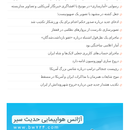
رسوایی «آمارسازی» در مونیخ با افشاگری خبرنگار آمریکایی و تصاویر مداربسته
جعل کشته در مشهد با تصویر یک صهیونیست؛
ادعای جدید درباره صدور حکم اعدام برای یک ورزشکار تکذیب شد
تصویرسازی نادرست از پروازهای نظامی در قفقاز
ماجرای یک نقل‌قول اشتباه درباره «عفو بازداشت‌شدگان»
آمار اعلامی ساختگی بود
ماجرای حساب‌های کاربری جعلی لایک‌ها و شاه ایران
دروغ سازی اوپوزوسیون ادامه دارد
ری‌پست جنجالی ترامپ درباره شانس بزرگ آمریکا
موج شایعات همزمان با مذاکرات ایران و آمریکا در مسقط
تکذیب هشدار جدید چین درباره خروج شهروندانش از ایران