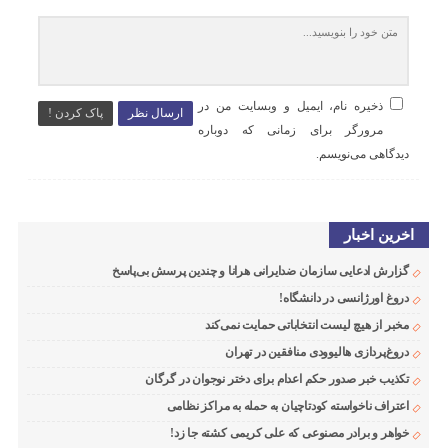
ذخیره نام، ایمیل و وبسایت من در
ارسال نظر
پاک کردن !
مرورگر برای زمانی که دوباره
دیدگاهی می‌نویسم.
اخرین اخبار
گزارش ادعایی سازمان ضدایرانی هرانا و چندین پرسش بی‌پاسخ
دروغ اورژانسی در دانشگاه!
مخبر از هیچ لیست انتخاباتی حمایت نمی‌کند
دروغ‌پردازی هالیوودی منافقین در تهران
تکذیب خبر صدور حکم اعدام برای دختر نوجوان در گرگان
اعتراف ناخواسته کودتاچیان به حمله به مراکز نظامی
خواهر و برادر مصنوعی که علی کریمی کشته جا زد!