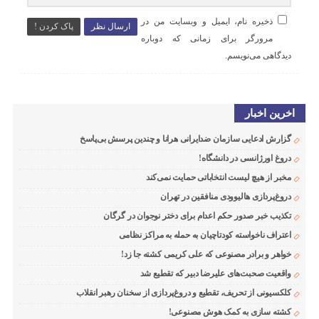
ذخیره نام، ایمیل و وبسایت من در
ارسال نظر
پاک کردن !
مرورگر برای زمانی که دوباره
دیدگاهی می‌نویسم.
اخرین اخبار
گزارش ادعایی سازمان ضدایرانی هرانا و چندین پرسش بی‌پاسخ
دروغ اورژانسی در دانشگاه!
مخبر از هیچ لیست انتخاباتی حمایت نمی‌کند
دروغ‌پردازی هالیوودی منافقین در تهران
تکذیب خبر صدور حکم اعدام برای دختر نوجوان در گرگان
اعتراف ناخواسته کودتاچیان به حمله به مراکز نظامی
خواهر و برادر مصنوعی که علی کریمی کشته جا زد!
واقعیت صحبت‌های علیرضا دبیر که تقطیع شد
کلکسیونی از تحریف، تقطیع و دروغ‌پردازی از سخنان رهبر انقلاب
کشته سازی به کمک هوش مصنوعی!