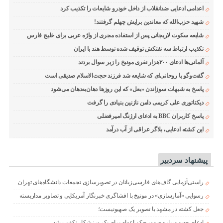
اعدامی ادعایی ضدانقلاب از داخل خودرو شایعات را تکذیب کرد
شهید حزب‌الله که معاندین برایش چهلم گرفتند!
شایعه سکوت لاریجانی پس از استفاده مجری از واژه عربی برای خلیج فارس
تکذیب ارتباط سه نفتکش توقیف شده توسط هند با ایران
آلمانی‌ها ادعای ۲۰۰هزار نفری مونیخ را زیر سوال بردند
گفت‌وگو با روحانی‌ای که شایعه شد فرزند حجت‌الاسلام صدیقی است
پاسخ به شبهات سوزاندن «بعل» که این روزها دهان‌به‌دهان می‌شود
دیکتاتوری علی کریمی دامن نازنین بنیادی را گرفت
پاسخ کاربران BBC به ادعای ارژنگ امیرفضلی
این کشته ادعایی، بلاگر عراقی از آب درآمد
پیشنهاد سردبیر
راستی‌آزمایی گاف‌های فارسی‌زبانان در تصویرسازی تجمعات دانشگاه‌های تهران
رسوایی «آمارسازی» در مونیخ با افشاگری خبرنگار آمریکایی و تصاویر مداربسته
جعل کشته در مشهد با تصویر یک صهیونیست؛
ادعای جدید درباره صدور حکم اعدام برای یک ورزشکار تکذیب شد