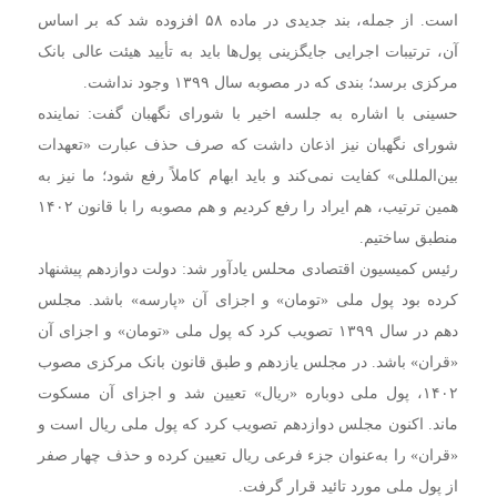
است. از جمله، بند جدیدی در ماده ۵۸ افزوده شد که بر اساس
آن، ترتیبات اجرایی جایگزینی پول‌ها باید به تأیید هیئت عالی بانک
مرکزی برسد؛ بندی که در مصوبه سال ۱۳۹۹ وجود نداشت.
حسینی با اشاره به جلسه اخیر با شورای نگهبان گفت: نماینده
شورای نگهبان نیز اذعان داشت که صرف حذف عبارت «تعهدات
بین‌المللی» کفایت نمی‌کند و باید ابهام کاملاً رفع شود؛ ما نیز به
همین ترتیب، هم ایراد را رفع کردیم و هم مصوبه را با قانون ۱۴۰۲
منطبق ساختیم.
رئیس کمیسیون اقتصادی محلس یادآور شد: دولت دوازدهم پیشنهاد
کرده بود پول ملی «تومان» و اجزای آن «پارسه» باشد. مجلس
دهم در سال ۱۳۹۹ تصویب کرد که پول ملی «تومان» و اجزای آن
«قران» باشد. در مجلس یازدهم و طبق قانون بانک مرکزی مصوب
۱۴۰۲، پول ملی دوباره «ریال» تعیین شد و اجزای آن مسکوت
ماند. اکنون مجلس دوازدهم تصویب کرد که پول ملی ریال است و
«قران» را به‌عنوان جزء فرعی ریال تعیین کرده و حذف چهار صفر
از پول ملی مورد تائید قرار گرفت.