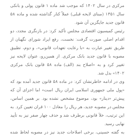
مرکزی در سال ۱۴۰۲ که موجب شد ماده ۱ قانون پولی و بانکی
سال ۱۳۵۱ (مبنای لایحه قبلی) عملاً کنار گذاشته شده و ماده ۵۸
قانون جدید جایگزین آن شود.
رئیس کمیسیون اقتصادی مجلس تأکید کرد: در بازنگری مجدد، دو
اقدام اصلی صورت گرفت: نخست، رفع ایراد شورای نگهبان از
طریق تغییر عبارت به «با رعایت تعهدات قانونی»، و دوم، تطبیق
مصوبه با قانون جدید بانک مرکزی. از همین‌رو، عنوان لایحه نیز
تغییر کرد و به «اصلاح بند (الف) ماده ۵۸ قانون بانک مرکزی
۱۴۰۲» بدل شد.
وی در ادامه خاطرنشان کرد: در ماده ۵۸ قانون جدید آمده بود که
«پول ملی جمهوری اسلامی ایران ریال است» اما اجزای آن که
پیش‌تر «دینار» بود، موضوع مشخص نشده بود. بر همین اساس،
مجلس در مصوبه جدید، هر ریال را معادل ۱۰۰ قران تعیین کرد. به
این ترتیب، خلأ قانونی برطرف شد و حذف چهار صفر نیز به تأیید
نهایی رسید.
به گفته حسینی، برخی اصلاحات جدید نیز در مصوبه لحاظ شده