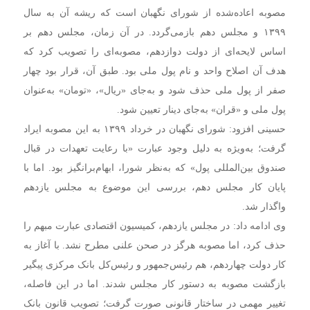
مصوبه اعاده‌شده از شورای نگهبان است که ریشه آن به سال
۱۳۹۹ و مجلس دهم بازمی‌گردد. در آن زمان، مجلس دهم بر
اساس لایحه‌ای از دولت دوازدهم، مصوبه‌ای را تصویب کرد که
هدف آن اصلاح واحد و نام پول ملی بود. طبق آن، قرار بود چهار
صفر از پول ملی حذف شود و به‌جای «ریال»، «تومان» به‌عنوان
پول ملی و «قران» به‌جای دینار تعیین شود.
حسینی افزود: شورای نگهبان در خرداد ۱۳۹۹ به این مصوبه ایراد
گرفت؛ به‌ویژه به دلیل وجود عبارت «با رعایت تعهدات در قبال
صندوق بین‌المللی پول» که به‌نظر شورا، ابهام‌برانگیز بود. اما با
پایان کار مجلس دهم، بررسی این موضوع به مجلس یازدهم
واگذار شد.
وی ادامه داد: در مجلس یازدهم، کمیسیون اقتصادی عبارت مبهم را
حذف کرد، اما مصوبه هرگز در صحن علنی مطرح نشد. با آغاز به
کار دولت چهاردهم، هم رئیس‌جمهور و رئیس‌کل بانک مرکزی پیگیر
بازگشت مصوبه به دستور کار مجلس شدند. اما در این فاصله،
تغییر مهمی در ساختار قانونی صورت گرفت؛ تصویب قانون بانک