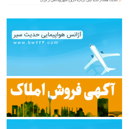
تکذیب هشدار جدید چین درباره خروج شهروندانش از ایران