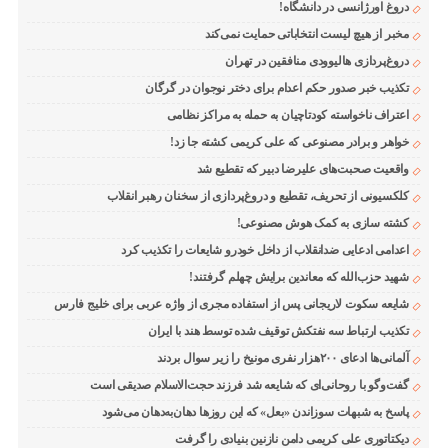
دروغ اورژانسی در دانشگاه!
مخبر از هیچ لیست انتخاباتی حمایت نمی‌کند
دروغ‌پردازی هالیوودی منافقین در تهران
تکذیب خبر صدور حکم اعدام برای دختر نوجوان در گرگان
اعتراف ناخواسته کودتاچیان به حمله به مراکز نظامی
خواهر و برادر مصنوعی که علی کریمی کشته جا زد!
واقعیت صحبت‌های علیرضا دبیر که تقطیع شد
کلکسیونی از تحریف، تقطیع و دروغ‌پردازی از سخنان رهبر انقلاب
کشته سازی به کمک هوش مصنوعی!
اعدامی ادعایی ضدانقلاب از داخل خودرو شایعات را تکذیب کرد
شهید حزب‌الله که معاندین برایش چهلم گرفتند!
شایعه سکوت لاریجانی پس از استفاده مجری از واژه عربی برای خلیج فارس
تکذیب ارتباط سه نفتکش توقیف شده توسط هند با ایران
آلمانی‌ها ادعای ۲۰۰هزار نفری مونیخ را زیر سوال بردند
گفت‌وگو با روحانی‌ای که شایعه شد فرزند حجت‌الاسلام صدیقی است
پاسخ به شبهات سوزاندن «بعل» که این روزها دهان‌به‌دهان می‌شود
دیکتاتوری علی کریمی دامن نازنین بنیادی را گرفت