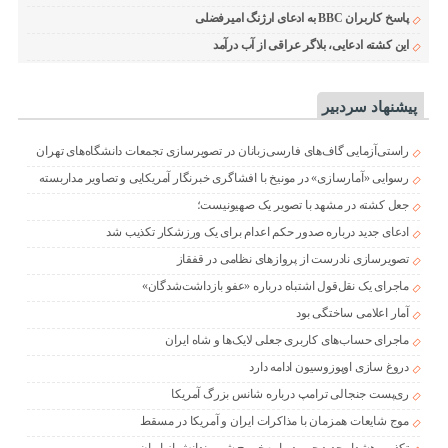
پاسخ کاربران BBC به ادعای ارژنگ امیرفضلی
این کشته ادعایی، بلاگر عراقی از آب درآمد
پیشنهاد سردبیر
راستی‌آزمایی گاف‌های فارسی‌زبانان در تصویرسازی تجمعات دانشگاه‌های تهران
رسوایی «آمارسازی» در مونیخ با افشاگری خبرنگار آمریکایی و تصاویر مداربسته
جعل کشته در مشهد با تصویر یک صهیونیست؛
ادعای جدید درباره صدور حکم اعدام برای یک ورزشکار تکذیب شد
تصویرسازی نادرست از پروازهای نظامی در قفقاز
ماجرای یک نقل‌قول اشتباه درباره «عفو بازداشت‌شدگان»
آمار اعلامی ساختگی بود
ماجرای حساب‌های کاربری جعلی لایک‌ها و شاه ایران
دروغ سازی اوپوزوسیون ادامه دارد
ری‌پست جنجالی ترامپ درباره شانس بزرگ آمریکا
موج شایعات همزمان با مذاکرات ایران و آمریکا در مسقط