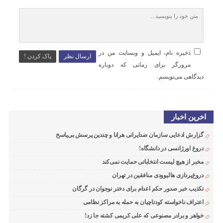
ذخیره نام، ایمیل و وبسایت من در
ارسال نظر
پاک کردن !
مرورگر برای زمانی که دوباره
دیدگاهی می‌نویسم.
اخرین اخبار
گزارش ادعایی سازمان ضدایرانی هرانا و چندین پرسش بی‌پاسخ
دروغ اورژانسی در دانشگاه!
مخبر از هیچ لیست انتخاباتی حمایت نمی‌کند
دروغ‌پردازی هالیوودی منافقین در تهران
تکذیب خبر صدور حکم اعدام برای دختر نوجوان در گرگان
اعتراف ناخواسته کودتاچیان به حمله به مراکز نظامی
خواهر و برادر مصنوعی که علی کریمی کشته جا زد!