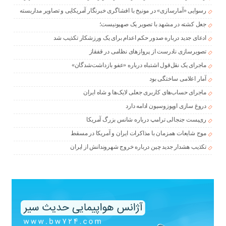
رسوایی «آمارسازی» در مونیخ با افشاگری خبرنگار آمریکایی و تصاویر مداربسته
جعل کشته در مشهد با تصویر یک صهیونیست؛
ادعای جدید درباره صدور حکم اعدام برای یک ورزشکار تکذیب شد
تصویرسازی نادرست از پروازهای نظامی در قفقاز
ماجرای یک نقل‌قول اشتباه درباره «عفو بازداشت‌شدگان»
آمار اعلامی ساختگی بود
ماجرای حساب‌های کاربری جعلی لایک‌ها و شاه ایران
دروغ سازی اوپوزوسیون ادامه دارد
ری‌پست جنجالی ترامپ درباره شانس بزرگ آمریکا
موج شایعات همزمان با مذاکرات ایران و آمریکا در مسقط
تکذیب هشدار جدید چین درباره خروج شهروندانش از ایران