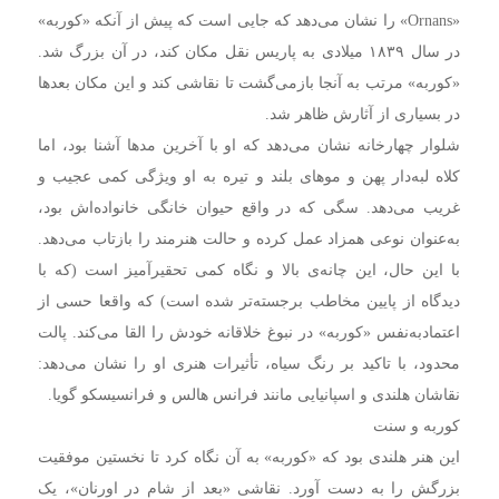
«Ornans» را نشان می‌دهد که جایی است که پیش از آنکه «کوربه»
در سال ۱۸۳۹ میلادی به پاریس نقل مکان کند،‌ در آن بزرگ شد.
«کوربه» مرتب به آنجا بازمی‌گشت تا نقاشی کند و این مکان بعدها
در بسیاری از آثارش ظاهر شد.
شلوار چهارخانه نشان می‌دهد که او با آخرین مدها آشنا بود، اما
کلاه لبه‌دار پهن و موهای بلند و تیره به او ویژگی کمی عجیب و
غریب می‌دهد. سگی که در واقع حیوان خانگی خانواده‌اش بود،
به‌عنوان نوعی همزاد عمل کرده و حالت هنرمند را بازتاب می‌دهد.
با این حال، این چانه‌ی بالا و نگاه کمی تحقیرآمیز است (که با
دیدگاه از پایین مخاطب برجسته‌تر شده است) که واقعا حسی از
اعتمادبه‌نفس «کوربه» در نبوغ خلاقانه خودش را القا می‌کند. پالت
محدود، با تاکید بر رنگ سیاه، تأثیرات هنری او را نشان می‌دهد:
نقاشان هلندی و اسپانیایی مانند فرانس هالس و فرانسیسکو گویا.
کوربه و سنت
این هنر هلندی بود که «کوربه» به آن نگاه کرد تا نخستین موفقیت
بزرگش را به دست آورد. نقاشی «بعد از شام در اورنان»، یک