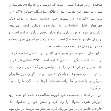
صحنه‌ی ژانر ظاهرا سنتی است که دوستان و خانواده‌ی هنرمند را
نشان می‌دهد. این نقاشی مدال طلای نمایشگاه «سالن ۱۸۴۹» را
برد. پدر «کوربه» در سمت چپ نشسته است و مانند دیگر
چهره‌های قابل شناسایی، به نوازنده‌ی ویولن گوش می‌دهد.
رنگ‌بندی تیره و نورپردازی زاویه‌دار دقیق یادآور «رامبرانت» و
برادران «لو نن»(Le Nain) است؛ سه هنرمند فرانسوی قرن هفدهم
که در آن زمان دوباره محبوب شده بودند.
با این حال، «کوربه» در بخش‌های کلیدی این نقاشی تصمیم گرفت
از سنت فاصله بگیرد. نقاشی عظیم است، ۲۷۵ سانتی‌متر عرض
دارد و این مردان عادی را در مقیاسی بزرگ تصویر می‌کند که
بیشتر مناسب موضوعات باشکوه تلقی می‌شد. گویی چهره‌ها برای
سرگرمی یا همدلی ما ارائه نشده‌اند؛ آن‌ها به‌سادگی ما را نادیده
می‌گیرند.
این امر کاملا با شخصیت خود کوربه مطابقت داشت. او خیلی زود
آموزش هنری متدوال را رها کرد و نقش خود را به‌عنوان یک
خارجی حاضر در پاریس پررنگ کرد. به نظر نمی‌رسید برایش مهم