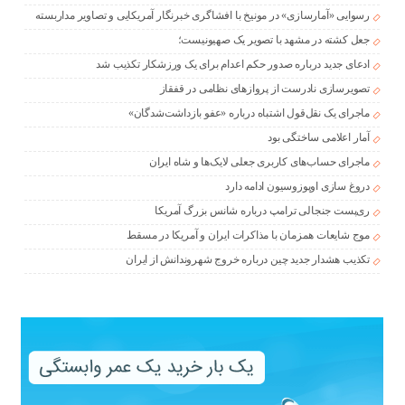
رسوایی «آمارسازی» در مونیخ با افشاگری خبرنگار آمریکایی و تصاویر مداربسته
جعل کشته در مشهد با تصویر یک صهیونیست؛
ادعای جدید درباره صدور حکم اعدام برای یک ورزشکار تکذیب شد
تصویرسازی نادرست از پروازهای نظامی در قفقاز
ماجرای یک نقل‌قول اشتباه درباره «عفو بازداشت‌شدگان»
آمار اعلامی ساختگی بود
ماجرای حساب‌های کاربری جعلی لایک‌ها و شاه ایران
دروغ سازی اوپوزوسیون ادامه دارد
ری‌پست جنجالی ترامپ درباره شانس بزرگ آمریکا
موج شایعات همزمان با مذاکرات ایران و آمریکا در مسقط
تکذیب هشدار جدید چین درباره خروج شهروندانش از ایران