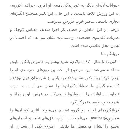
حیوانات لایه‌ای دیگر به خودزندگی‌نامه‌ی او افزود، چراکه «کوربه»
به این ورزش علاقه داشت. با این حال، این تغییر همچنین انگیزه‌ای
تجاری داشت. مناظر خوب فروش می‌رفتند.
برخی از این مناظر در فضای باز اجرا شدند، مقیاس کوچک و
ضربات قلم‌موی «صحنه‌ی زمستانی» نشان می‌دهد که احتمالا در
همان محل نقاشی شده است.
دریانگاره‌ها
«کوربه» تا سال ۱۸۷۰ میلادی، شاید بیشتر به خاطر دریانگاره‌هایش
شناخته می‌شد. این موضوع از نخستین روزهای هنرمندی او را
جذب کرده بود. «کوربه» برخلاف بسیاری از هنرمندان قرن نوزدهم
که ماهیگیران یا تعطیلات‌گذران‌ها را نشان می‌دادند، به ندرت
تصاویر دریاهایش را با انسان‌ها پر می‌کند. در عوض، او بر درام و
قدرت خودِ طبیعت تمرکز کرد.
دریانگاره‌های او به دو گروه تقسیم می‌شوند. آثاری که آن‌ها را
«مارین»(marines) می‌نامید، آب آرام، افق‌های تخت و آسمان‌های
وسیع را نشان می‌دهند. اما نقاشی «موج» یکی از بسیاری از