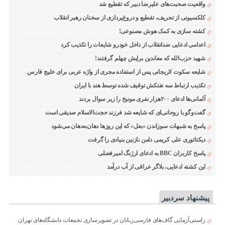
واقعیت صحبت‌های علیرضا دبیر که تقطیع شد
کلکسیونی از تحریف، تقطیع و دروغ‌پردازی از سخنان رهبر انقلاب
کشته سازی به کمک هوش مصنوعی!
اعدامی ادعایی ضدانقلاب از داخل خودرو شایعات را تکذیب کرد
شهید حزب‌الله که معاندین برایش چهلم گرفتند!
شایعه سکوت لاریجانی پس از استفاده مجری از واژه عربی برای خلیج فارس
تکذیب ارتباط سه نفتکش توقیف شده توسط هند با ایران
آلمانی‌ها ادعای ۲۰۰هزار نفری مونیخ را زیر سوال بردند
گفت‌وگو با روحانی‌ای که شایعه شد فرزند حجت‌الاسلام صدیقی است
پاسخ به شبهات سوزاندن «بعل» که این روزها دهان‌به‌دهان می‌شود
دیکتاتوری علی کریمی دامن نازنین بنیادی را گرفت
پاسخ کاربران BBC به ادعای ارژنگ امیرفضلی
این کشته ادعایی، بلاگر عراقی از آب درآمد
پیشنهاد سردبیر
راستی‌آزمایی گاف‌های فارسی‌زبانان در تصویرسازی تجمعات دانشگاه‌های تهران