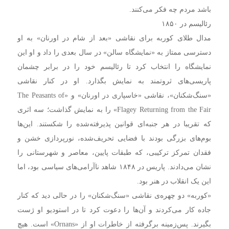
باشد مردم چه فکر می‌کنند.
رئالیسم در ۱۸۵۰
مدال طلای کوربه برای نقاشی «بعد از شام در اورنان» به او
دسترسی ممتاز به «نمایشگاه سالن» در سال بعدی را داد و او این
نمایشگاه را انتخاب کرد تا رئالیسم خود را در برابر چشمان
پاریسی‌های ثروتمند به نمایش بگذارد. او در کنار نقاشی
«سنگ‌شکنان»، نقاشی «خاسپاری در اورنان» و «The Peasants of
Flagey Returning from the Fair» را به نمایش گذاشت؛ سه اثری
که تقریبا در هر جنبه‌ای قوانین پذیرفته‌شده را شکستند. این‌ها
بوم‌های بزرگی بودند با فضایی تحریف‌شده، نورپردازی خشن و
فقدان تمرکز ترکیبی، که طبقات پایین، معاصر و شهرستانی را
نشان می‌دادند. پاریس در ۱۸۴۸ شاهد ناآرامی‌های سیاسی بود، اما
این یک انقلاب در هنر بود.
«کوربه» دو چهره‌ی نقاشی «سنگ‌شکنان» را در حالی دید که کنار
جاده کار می‌کردند و آن‌ها را دعوت کرد تا در استودیو او ژست
بگیرند. پس‌زمینه برگرفته از خاطرات او از «Ornans» است. هیچ