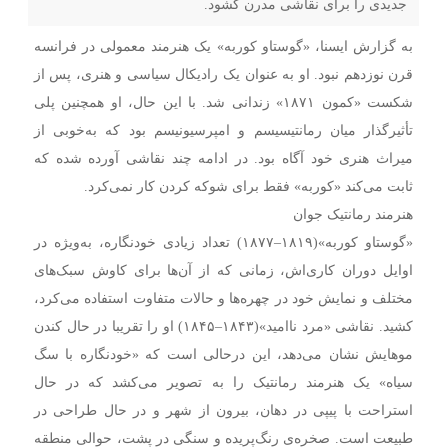
جدیدی را برای نقاشی مدرن گشود.
به گزارش ایسنا، «گوستاو کوربه» یک هنرمند معمولی در فرانسه
قرن نوزدهم نبود. او به عنوان یک رادیکال سیاسی و هنری، پس از
شکست «کمون ۱۸۷۱» زندانی شد. با این حال، او همچنین پلی
تأثیرگذار میان رمانتیسیسم و امپرسیونیسم بود که به‌خوبی از
میراث هنری خود آگاه بود. در ادامه چند نقاشی آورده شده که
ثابت می‌کند «کوربه» فقط برای شوکه کردن کار نمی‌کرد.
هنرمند رمانتیک جوان
«گوستاو کوربه»(۱۸۱۹–۱۸۷۷) تعداد زیادی خودنگاره، به‌ویژه در
اوایل دوران کاری‌اش، زمانی که از آن‌ها برای کاوش سبک‌های
مختلف و نمایش خود در چهره‌ها و حالات متفاوت استفاده می‌کرد،‌
کشید. نقاشی «مرد ناامید»(۱۸۴۳–۱۸۴۵) او را تقریبا در حال کندن
موهایش نشان می‌دهد،‌ این درحالی است که «خودنگاره با سگ
سیاه» یک هنرمند رمانتیک را به تصویر می‌کشد که در حال
استراحت با پیپی در دهان، بیرون از شهر و در حال طراحی در
طبیعت است. صخره‌ی رنگ‌پریده و سنگی در پشت، حوالی منطقه