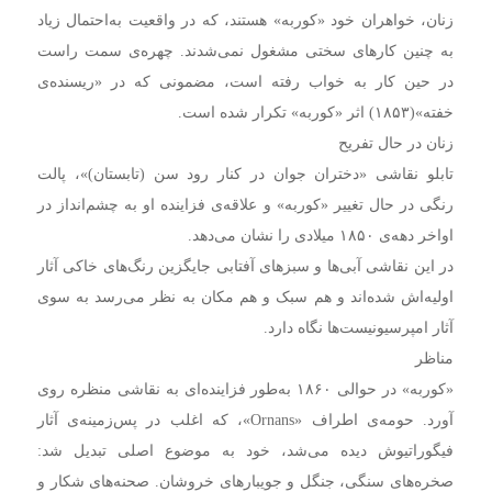
زنان، خواهران خود «کوربه» هستند، که در واقعیت به‌احتمال زیاد
به چنین کارهای سختی مشغول نمی‌شدند. چهره‌ی سمت راست
در حین کار به خواب رفته است،‌ مضمونی که در «ریسنده‌ی
خفته»(۱۸۵۳) اثر «کوربه» تکرار شده است.
زنان در حال تفریح
تابلو نقاشی «دختران جوان در کنار رود سن (تابستان)»‌، پالت
رنگی در حال تغییر «کوربه» و علاقه‌ی فزاینده او به چشم‌انداز در
اواخر دهه‌ی ۱۸۵۰ میلادی را نشان می‌دهد.
در این نقاشی آبی‌ها و سبزهای آفتابی جایگزین رنگ‌های خاکی آثار
اولیه‌اش شده‌اند و هم سبک و هم مکان به نظر می‌رسد به سوی
آثار امپرسیونیست‌ها نگاه دارد.
مناظر
«کوربه» در حوالی ۱۸۶۰ به‌طور فزاینده‌ای به نقاشی منظره روی
آورد. حومه‌ی اطراف «Ornans»، که اغلب در پس‌زمینه‌ی آثار
فیگوراتیوش دیده می‌شد، خود به موضوع اصلی تبدیل شد:
صخره‌های سنگی، جنگل و جویبارهای خروشان. صحنه‌های شکار و