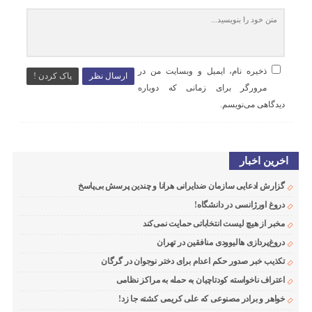
ذخیره نام، ایمیل و وبسایت من در
ارسال نظر
پاک کردن !
مرورگر برای زمانی که دوباره
دیدگاهی می‌نویسم.
اخرین اخبار
گزارش ادعایی سازمان ضدایرانی هرانا و چندین پرسش بی‌پاسخ
دروغ اورژانسی در دانشگاه!
مخبر از هیچ لیست انتخاباتی حمایت نمی‌کند
دروغ‌پردازی هالیوودی منافقین در تهران
تکذیب خبر صدور حکم اعدام برای دختر نوجوان در گرگان
اعتراف ناخواسته کودتاچیان به حمله به مراکز نظامی
خواهر و برادر مصنوعی که علی کریمی کشته جا زد!