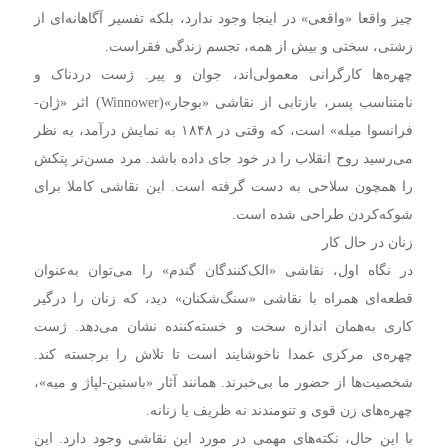
چیز واقعا «واقعی» در اینجا وجود ندارد، بلکه تفسیر آگاهانه‌ای از
زشتی، سختی و بیش از همه، تجسم زندگی فقراست.
چهره‌ها کارگرانی معمولی‌اند، جوان و پیر. ژست دردناک و
نامتناسب پسر، بازتابی از نقاشی «بوجار»(Winnower) اثر «ژان-
فرانسوا میله» است، که وقتی در ۱۸۴۸ به نمایش درآمد، به نظر
می‌رسید روح انقلاب را در خود جای داده باشد. مرد مسن‌تر پتکش
را همچون سلاحی به دست گرفته است. این نقاشی کاملا برای
شوکه‌کردن طراحی شده است.
زنان در حال کار
در نگاه اول، نقاشی «الک‌کنندگان گندم» را می‌توان به‌عنوان
قطعه‌ای همراه با نقاشی «سنگ‌شکنان» دید، که زنان را درگیر
کاری به‌همان اندازه سخت و خسته‌کننده نشان می‌دهد. ژست
چهره‌ی مرکزی عمدا ناخوشایند است تا تلاش را برجسته کند.
شخصیت‌ها از حضور ما بی‌خبرند. همانند آثار «باستین-لپاژ و میه»،
چهره‌های زن قوی و تنومندند نه ظریف یا زنانه.
با این حال، نکته‌های مهمی در مورد این نقاشی وجود دارد. این