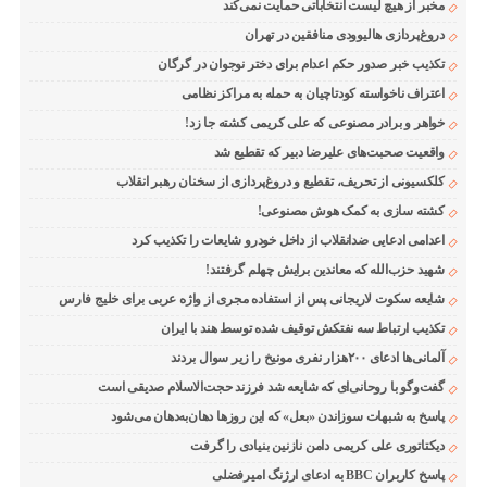
مخبر از هیچ لیست انتخاباتی حمایت نمی‌کند
دروغ‌پردازی هالیوودی منافقین در تهران
تکذیب خبر صدور حکم اعدام برای دختر نوجوان در گرگان
اعتراف ناخواسته کودتاچیان به حمله به مراکز نظامی
خواهر و برادر مصنوعی که علی کریمی کشته جا زد!
واقعیت صحبت‌های علیرضا دبیر که تقطیع شد
کلکسیونی از تحریف، تقطیع و دروغ‌پردازی از سخنان رهبر انقلاب
کشته سازی به کمک هوش مصنوعی!
اعدامی ادعایی ضدانقلاب از داخل خودرو شایعات را تکذیب کرد
شهید حزب‌الله که معاندین برایش چهلم گرفتند!
شایعه سکوت لاریجانی پس از استفاده مجری از واژه عربی برای خلیج فارس
تکذیب ارتباط سه نفتکش توقیف شده توسط هند با ایران
آلمانی‌ها ادعای ۲۰۰هزار نفری مونیخ را زیر سوال بردند
گفت‌وگو با روحانی‌ای که شایعه شد فرزند حجت‌الاسلام صدیقی است
پاسخ به شبهات سوزاندن «بعل» که این روزها دهان‌به‌دهان می‌شود
دیکتاتوری علی کریمی دامن نازنین بنیادی را گرفت
پاسخ کاربران BBC به ادعای ارژنگ امیرفضلی