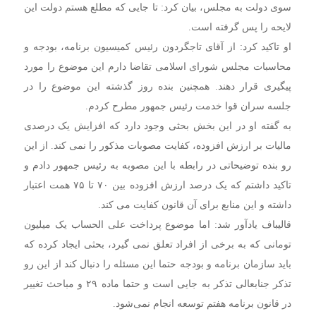
سوی دولت به مجلس، بیان کرد: تا جایی که مطلع هستم دولت این
لایحه را پس گرفته‌ است.
او تاکید کرد: از آقای تاجگردون رئیس کمیسیون برنامه، بودجه و
محاسبات مجلس شورای اسلامی تقاضا دارم این موضوع را مورد
پیگیری قرار دهند. همچنین بنده روز گذشته این موضوع را در
جلسه سران قوا خدمت رئیس جمهور مطرح کردم.
به گفته او در این بخش بحثی وجود دارد که افزایش یک درصدی
مالیات بر ارزش افزوده، کفایت مصوبات مذکور را نمی کند. از این
رو بنده توضیحاتی در رابطه با این مصوبه به رئیس جمهور دادم و
تاکید داشتم که یک درصد ارزش افزوده بین ۷۰ تا ۷۵ همت اعتبار
داشته و این منابع برای آن قانون کفایت می کند.
قالیباف یادآور شد: اما موضوع پرداخت علی الحساب یک میلیون
تومانی که به برخی از افراد تعلق نمی گیرد، بحثی ایجاد کرده که
باید سازمان برنامه و بودجه حتما این مسئله را دنبال کند از این رو
تذکر جنابعالی تذکر به جایی است و حتما ماده ۲۹ و مباحث تغییر
در قانون برنامه هفتم توسعه انجام نمی‌شود.