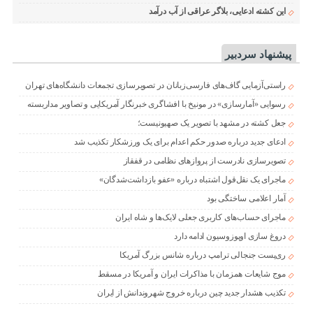
این کشته ادعایی، بلاگر عراقی از آب درآمد
پیشنهاد سردبیر
راستی‌آزمایی گاف‌های فارسی‌زبانان در تصویرسازی تجمعات دانشگاه‌های تهران
رسوایی «آمارسازی» در مونیخ با افشاگری خبرنگار آمریکایی و تصاویر مداربسته
جعل کشته در مشهد با تصویر یک صهیونیست؛
ادعای جدید درباره صدور حکم اعدام برای یک ورزشکار تکذیب شد
تصویرسازی نادرست از پروازهای نظامی در قفقاز
ماجرای یک نقل‌قول اشتباه درباره «عفو بازداشت‌شدگان»
آمار اعلامی ساختگی بود
ماجرای حساب‌های کاربری جعلی لایک‌ها و شاه ایران
دروغ سازی اوپوزوسیون ادامه دارد
ری‌پست جنجالی ترامپ درباره شانس بزرگ آمریکا
موج شایعات همزمان با مذاکرات ایران و آمریکا در مسقط
تکذیب هشدار جدید چین درباره خروج شهروندانش از ایران