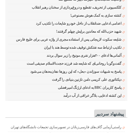
کلکسیونی از تحریف، تقطیع و دروغ‌پردازی از سخنان رهبر انقلاب
کشته سازی به کمک هوش مصنوعی!
اعدامی ادعایی ضدانقلاب از داخل خودرو شایعات را تکذیب کرد
شهید حزب‌الله که معاندین برایش چهلم گرفتند!
شایعه سکوت لاریجانی پس از استفاده مجری از واژه عربی برای خلیج فارس
تکذیب ارتباط سه نفتکش توقیف شده توسط هند با ایران
آلمانی‌ها ادعای ۲۰۰هزار نفری مونیخ را زیر سوال بردند
گفت‌وگو با روحانی‌ای که شایعه شد فرزند حجت‌الاسلام صدیقی است
پاسخ به شبهات سوزاندن «بعل» که این روزها دهان‌به‌دهان می‌شود
دیکتاتوری علی کریمی دامن نازنین بنیادی را گرفت
پاسخ کاربران BBC به ادعای ارژنگ امیرفضلی
این کشته ادعایی، بلاگر عراقی از آب درآمد
پیشنهاد سردبیر
راستی‌آزمایی گاف‌های فارسی‌زبانان در تصویرسازی تجمعات دانشگاه‌های تهران