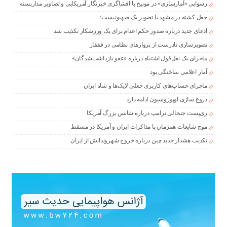
رسوایی «آمارسازی» در مونیخ با افشاگری خبرنگار آمریکایی و تصاویر مداربسته
جعل کشته در مشهد با تصویر یک صهیونیست؛
ادعای جدید درباره صدور حکم اعدام برای یک ورزشکار تکذیب شد
تصویرسازی نادرست از پروازهای نظامی در قفقاز
ماجرای یک نقل‌قول اشتباه درباره «عفو بازداشت‌شدگان»
آمار اعلامی ساختگی بود
ماجرای حساب‌های کاربری جعلی لایک‌ها و شاه ایران
دروغ سازی اوپوزوسیون ادامه دارد
ری‌پست جنجالی ترامپ درباره شانس بزرگ آمریکا
موج شایعات همزمان با مذاکرات ایران و آمریکا در مسقط
تکذیب هشدار جدید چین درباره خروج شهروندانش از ایران