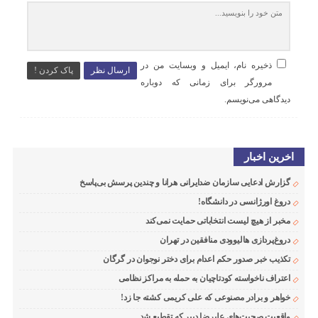
ذخیره نام، ایمیل و وبسایت من در
ارسال نظر
پاک کردن !
مرورگر برای زمانی که دوباره
دیدگاهی می‌نویسم.
اخرین اخبار
گزارش ادعایی سازمان ضدایرانی هرانا و چندین پرسش بی‌پاسخ
دروغ اورژانسی در دانشگاه!
مخبر از هیچ لیست انتخاباتی حمایت نمی‌کند
دروغ‌پردازی هالیوودی منافقین در تهران
تکذیب خبر صدور حکم اعدام برای دختر نوجوان در گرگان
اعتراف ناخواسته کودتاچیان به حمله به مراکز نظامی
خواهر و برادر مصنوعی که علی کریمی کشته جا زد!
واقعیت صحبت‌های علیرضا دبیر که تقطیع شد