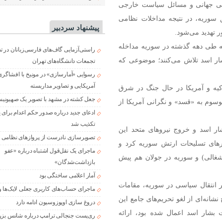
نیتی جهانی و مسائل سیاست خارجی
سوریه، در نتیجه مداخلات نظامی
پیشنهاد سردبیر
ر تهدید می‌شود.
ه طی دهه گذشته در سوریه مداخله
راستی‌آزمایی گاف‌های فارسی‌زبانان در 
بشار اسد تلاش می‌کنند؛ موضوعی که
تجمعات دانشگاه‌های تهران
رسوایی «آمارسازی» در مونیخ با افشاگری
آمریکایی و تصاویر مداربسته
یه و آمریکا در حال جنگ در شرق
جعل کشته در مشهد با تصویر یک صهیونی
موسوم به «قسد» و نگرانی آمریکا از
ادعای جدید درباره صدور حکم اعدام برای
تکذیب شد
ار اسد و خروج نیروهای متحد این
تصویرسازی نادرست از پروازهای نظامی د
ارهای تسلیحات ارتش سوریه کرد و
ماجرای یک نقل‌قول اشتباه درباره «عفو
شغالی) و سوریه در جولان هم پیش
بازداشت‌شدگان»
آمار اعلامی ساختگی بود
انتقال سیاسی در سوریه، مقامات
ماجرای حساب‌های کاربری جعلی لایک‌ها و
شانه‌ای از لغو تحریم‌های جامع این
دروغ سازی اوپوزوسیون ادامه دارد
بشار اسد اعمال شده بود، ارائه
ری‌پست جنجالی ترامپ درباره شانس بزر