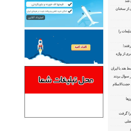
 شد
ی از سخنان
ایعات را
فتند!
ی از واژه
 هند با ایران
 حجت‌الاسلام
زها
 را گرفت