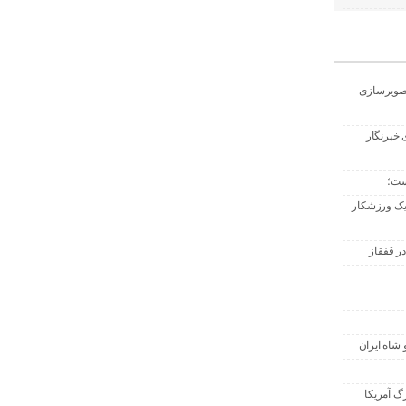
تصویرسازی
 خبرنگار
ست؛
 یک ورزشکار
ر قفقاز
 شاه ایران
گ آمریکا