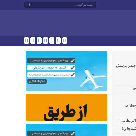
و چندین پرسش
ند
جوان در
راکز نظامی
ه جا زد!