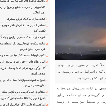
واقعیت صحبت‌های علیرضا دبیر که تقطیع
کلکسیونی از تحریف، تقطیع و دروغ‌پرداز
رهبر انقلاب
کشته سازی به کمک هوش مصنوعی!
اعدامی ادعایی ضدانقلاب از داخل خودرو ش
تکذیب کرد
شهید حزب‌الله که معاندین برایش چهلم گر
شایعه سکوت لاریجانی پس از استفاده مجر
عربی برای خلیج فارس
تکذیب ارتباط سه نفتکش توقیف شده توسط
آلمانی‌ها ادعای ۲۰۰هزار نفری مونیخ را زیر سوال بردند
خلأ قدرت در سوریه برای نابودی
گفت‌وگو با روحانی‌ای که شایعه شد فرزند
رکیه و اسرائیل به دنبال رسیدن به
صدیقی است
ر این کشور می‌شوند
پاسخ به شبهات سوزاندن «بعل» که این رو
دهان‌به‌دهان می‌شود
نیم
، در ادامه تحلیل‌های مربوط به
دیکتاتوری علی کریمی دامن نازنین بنیادی
 گروه‌های مسلح مخالف بر این
پاسخ کاربران BBC به ادعای ارژنگ امیرفضلی
ی و مستقل بین‌المللی در زمینه
این کشته ادعایی، بلاگر عراقی از آب درآمد