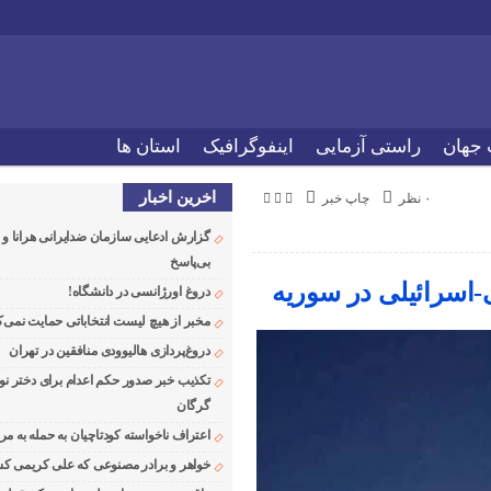
 جهان
راستی آزمایی
اینفوگرافیک
استان ها
اخرین اخبار
۰ نظر
چاپ خبر
گزارش ادعایی سازمان ضدایرانی هرانا 
بی‌پاسخ
ی-اسرائیلی در سوریه
دروغ اورژانسی در دانشگاه!
مخبر از هیچ لیست انتخاباتی حمایت نمی‌ک
دروغ‌پردازی هالیوودی منافقین در تهران
تکذیب خبر صدور حکم اعدام برای دختر نو
گرگان
اعتراف ناخواسته کودتاچیان به حمله به م
خواهر و برادر مصنوعی که علی کریمی کشت