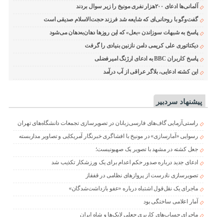
آلمانی‌ها ادعای ۲۰۰هزار نفری مونیخ را زیر سوال بردند
گفت‌وگو با روحانی‌ای که شایعه شد فرزند حجت‌الاسلام صدیقی است
پاسخ به شبهات سوزاندن «بعل» که این روزها دهان‌به‌دهان می‌شود
دیکتاتوری علی کریمی دامن نازنین بنیادی را گرفت
پاسخ کاربران BBC به ادعای ارژنگ امیرفضلی
این کشته ادعایی، بلاگر عراقی از آب درآمد
پیشنهاد سردبیر
راستی‌آزمایی گاف‌های فارسی‌زبانان در تصویرسازی تجمعات دانشگاه‌های تهران
رسوایی «آمارسازی» در مونیخ با افشاگری خبرنگار آمریکایی و تصاویر مداربسته
جعل کشته در مشهد با تصویر یک صهیونیست؛
ادعای جدید درباره صدور حکم اعدام برای یک ورزشکار تکذیب شد
تصویرسازی نادرست از پروازهای نظامی در قفقاز
ماجرای یک نقل‌قول اشتباه درباره «عفو بازداشت‌شدگان»
آمار اعلامی ساختگی بود
ماجرای حساب‌های کاربری جعلی لایک‌ها و شاه ایران