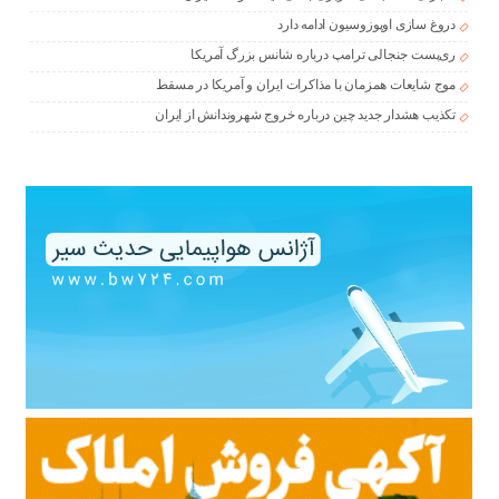
دروغ سازی اوپوزوسیون ادامه دارد
ری‌پست جنجالی ترامپ درباره شانس بزرگ آمریکا
موج شایعات همزمان با مذاکرات ایران و آمریکا در مسقط
تکذیب هشدار جدید چین درباره خروج شهروندانش از ایران