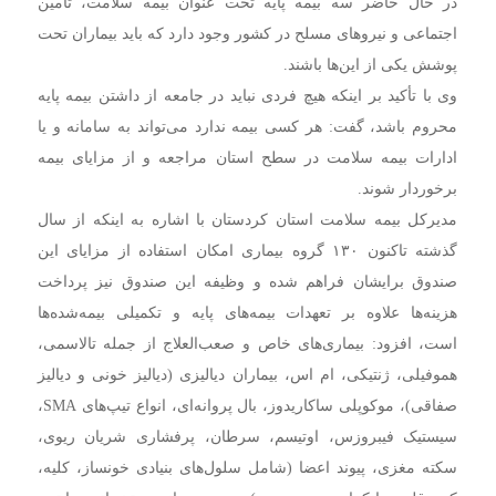
در حال حاضر سه بیمه پایه تحت عنوان بیمه سلامت، تأمین
اجتماعی و نیروهای مسلح در کشور وجود دارد که باید بیماران تحت
پوشش یکی از این‌ها باشند.
وی با تأکید بر اینکه هیچ فردی نباید در جامعه از داشتن بیمه پایه
محروم باشد، گفت: هر کسی بیمه ندارد می‌تواند به سامانه و یا
ادارات بیمه سلامت در سطح استان مراجعه و از مزایای بیمه
برخوردار شوند.
مدیرکل بیمه سلامت استان کردستان با اشاره به اینکه از سال
گذشته تاکنون ۱۳۰ گروه بیماری امکان استفاده از مزایای این
صندوق برایشان فراهم شده و وظیفه این صندوق نیز پرداخت
هزینه‌ها علاوه بر تعهدات بیمه‌های پایه و تکمیلی بیمه‌شده‌ها
است، افزود: بیماری‌های خاص و صعب‌العلاج از جمله تالاسمی،
هموفیلی، ژنتیکی، ام اس، بیماران دیالیزی (دیالیز خونی و دیالیز
صفاقی)، موکوپلی ساکاریدوز، بال پروانه‌ای، انواع تیپ‌های SMA،
سیستیک فیبروزس، اوتیسم، سرطان، پرفشاری شریان ریوی،
سکته مغزی، پیوند اعضا (شامل سلول‌های بنیادی خونساز، کلیه،