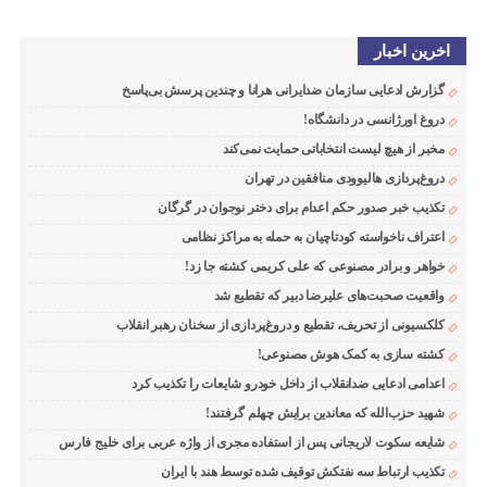
اخرین اخبار
گزارش ادعایی سازمان ضدایرانی هرانا و چندین پرسش بی‌پاسخ
دروغ اورژانسی در دانشگاه!
مخبر از هیچ لیست انتخاباتی حمایت نمی‌کند
دروغ‌پردازی هالیوودی منافقین در تهران
تکذیب خبر صدور حکم اعدام برای دختر نوجوان در گرگان
اعتراف ناخواسته کودتاچیان به حمله به مراکز نظامی
خواهر و برادر مصنوعی که علی کریمی کشته جا زد!
واقعیت صحبت‌های علیرضا دبیر که تقطیع شد
کلکسیونی از تحریف، تقطیع و دروغ‌پردازی از سخنان رهبر انقلاب
کشته سازی به کمک هوش مصنوعی!
اعدامی ادعایی ضدانقلاب از داخل خودرو شایعات را تکذیب کرد
شهید حزب‌الله که معاندین برایش چهلم گرفتند!
شایعه سکوت لاریجانی پس از استفاده مجری از واژه عربی برای خلیج فارس
تکذیب ارتباط سه نفتکش توقیف شده توسط هند با ایران