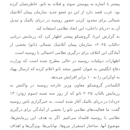
پیشتر با اشاره به پیوستن سوئد و فنلاند به ناتو، خاطرنشان کرده
بود: غرب قصد دارد از این دو عضو جدید سازمان پیمان آتلانتیک
شمالی برای محدود کردن حضور روسیه در دریای بالتیک و تبدیل
آن به «دریای داخلی» این اتحاد نظامی استفاده کند.
به گزارش ایرنا، گروشنکو پیشتر اظهار کرد که رزمایش دریایی
«بالتاپ ۲۰۲۵» سازمان پیمان آتلانتیک شمالی (ناتو) بخشی از
آمادگی این ائتلاف برای درگیری نظامی احتمالی با روسیه است.
اظهارات دیپلمات روسیه در حالی مطرح شده است که وزارت
دفاع انگلیس به عنوان کشور متحد ناتو اعلام کرده که ارسال پهپاد
به اوکراین را به ۱۰ برابر افزایش می‌دهد.
الکساندر گروشنکو معاون وزیر خارجه روسیه در واکنش به
رزمایش بالتاپ ۲۰۲۵ ناتو که از روز سه شنبه (سوم ژوئن/ ۱۳
خرداد) در دریای بالتیک آغاز شده است، به خبرگزاری تاس روسیه
گفت: ما فعالیت‌های نظامی ناتو را بخشی از آمادگی برای درگیری
نظامی با روسیه قلمداد می‌کنیم. اگر به هدف این رزمایش‌ها،
موضوع آنها، ساختار استقرار نیروها، توانایی‌ها، ویژگی‌ها و اهداف