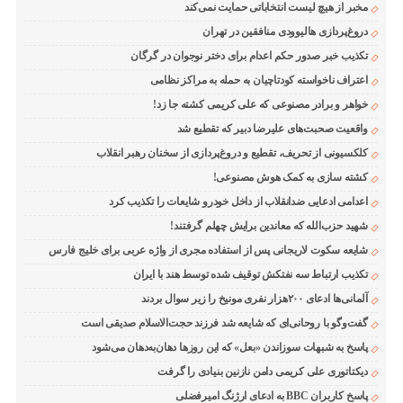
مخبر از هیچ لیست انتخاباتی حمایت نمی‌کند
دروغ‌پردازی هالیوودی منافقین در تهران
تکذیب خبر صدور حکم اعدام برای دختر نوجوان در گرگان
اعتراف ناخواسته کودتاچیان به حمله به مراکز نظامی
خواهر و برادر مصنوعی که علی کریمی کشته جا زد!
واقعیت صحبت‌های علیرضا دبیر که تقطیع شد
کلکسیونی از تحریف، تقطیع و دروغ‌پردازی از سخنان رهبر انقلاب
کشته سازی به کمک هوش مصنوعی!
اعدامی ادعایی ضدانقلاب از داخل خودرو شایعات را تکذیب کرد
شهید حزب‌الله که معاندین برایش چهلم گرفتند!
شایعه سکوت لاریجانی پس از استفاده مجری از واژه عربی برای خلیج فارس
تکذیب ارتباط سه نفتکش توقیف شده توسط هند با ایران
آلمانی‌ها ادعای ۲۰۰هزار نفری مونیخ را زیر سوال بردند
گفت‌وگو با روحانی‌ای که شایعه شد فرزند حجت‌الاسلام صدیقی است
پاسخ به شبهات سوزاندن «بعل» که این روزها دهان‌به‌دهان می‌شود
دیکتاتوری علی کریمی دامن نازنین بنیادی را گرفت
پاسخ کاربران BBC به ادعای ارژنگ امیرفضلی