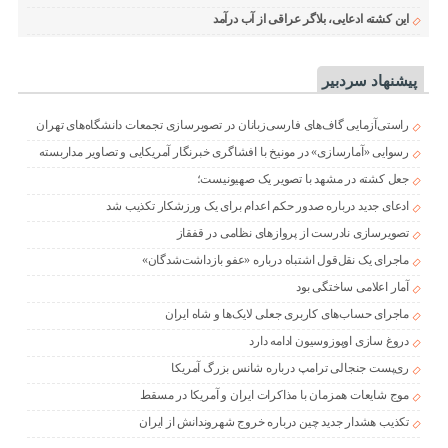
این کشته ادعایی، بلاگر عراقی از آب درآمد
پیشنهاد سردبیر
راستی‌آزمایی گاف‌های فارسی‌زبانان در تصویرسازی تجمعات دانشگاه‌های تهران
رسوایی «آمارسازی» در مونیخ با افشاگری خبرنگار آمریکایی و تصاویر مداربسته
جعل کشته در مشهد با تصویر یک صهیونیست؛
ادعای جدید درباره صدور حکم اعدام برای یک ورزشکار تکذیب شد
تصویرسازی نادرست از پروازهای نظامی در قفقاز
ماجرای یک نقل‌قول اشتباه درباره «عفو بازداشت‌شدگان»
آمار اعلامی ساختگی بود
ماجرای حساب‌های کاربری جعلی لایک‌ها و شاه ایران
دروغ سازی اوپوزوسیون ادامه دارد
ری‌پست جنجالی ترامپ درباره شانس بزرگ آمریکا
موج شایعات همزمان با مذاکرات ایران و آمریکا در مسقط
تکذیب هشدار جدید چین درباره خروج شهروندانش از ایران