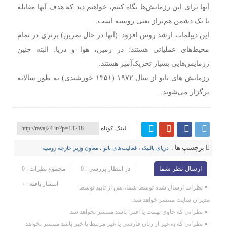
آنها برای این رزمایش‌ها نگاه کنیم، خواهیم دید که هدف آنها مقابله
با یک دشمن هم‌تراز یعنی روسیه است.
این دیپلمات ارشد روس افزود: (آنها در حال تمرین) برتری در تمام
محیط‌های عملیاتی هستند؛ در زمین، هوا و دریا. البته چنین
رزمایش‌هایی بسیار تحریک‌آمیز هستند.
رزمایش های ناتو از سال ۱۹۷۲ (۱۳۵۱ خورشیدی) به طور سالانه
برگزار می‌شوند.
لینک کوتاه
برچسب ها :
دریای بالتیک
،
فعالیت‌های ناتو
،
معاون وزیر خارجه روسیه
ارسال نظر شما
در انتظار بررسی : 0
مجموع نظرات : 0
انتشار یافته : ۰
نظرات ارسال شده توسط شما، پس از تایید توسط
مدیران سایت منتشر خواهد شد.
نظراتی که حاوی تهمت یا افترا باشد منتشر نخواهد شد.
نظراتی که به غیر از زبان فارسی یا غیر مرتبط با خبر باشد منتشر نخواهد