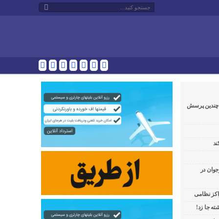
و چندین پرسش
ند
جوان در
راکز نظامی
ه جا زد!