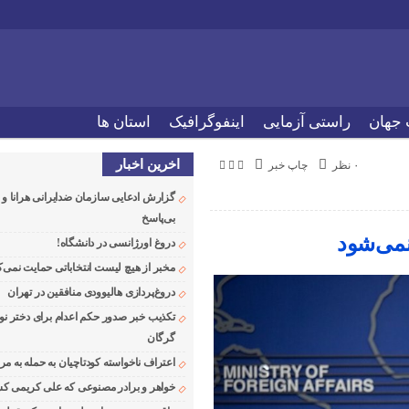
 جهان
راستی آزمایی
اینفوگرافیک
استان ها
اخرین اخبار
۰ نظر
چاپ خبر
گزارش ادعایی سازمان ضدایرانی هرانا 
بی‌پاسخ
نمی‌شود
دروغ اورژانسی در دانشگاه!
مخبر از هیچ لیست انتخاباتی حمایت نمی‌ک
دروغ‌پردازی هالیوودی منافقین در تهران
تکذیب خبر صدور حکم اعدام برای دختر نو
گرگان
اعتراف ناخواسته کودتاچیان به حمله به م
خواهر و برادر مصنوعی که علی کریمی کشت