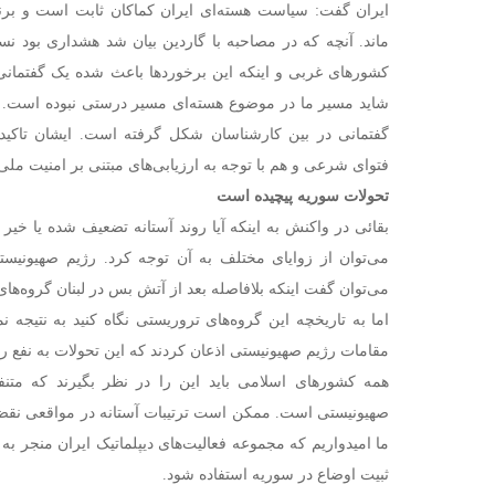
ایران گفت: سیاست هسته‌ای ایران کماکان ثابت است و برنام
ماند. آنچه که در مصاحبه با گاردین بیان شد هشداری بود ن
کشورهای غربی و اینکه این برخوردها باعث شده یک گفتمانی
شاید مسیر ما در موضوع هسته‌ای مسیر درستی نبوده است. ب
گفتمانی در بین کارشناسان شکل گرفته است. ایشان تاکید 
فتوای شرعی و هم با توجه به ارزیابی‌های مبتنی بر امنیت ملی
تحولات سوریه پیچیده است
بقائی در واکنش به اینکه آیا روند آستانه تضعیف شده یا خی
می‌توان از زوایای مختلف به آن توجه کرد. رژیم صهیونیستی
می‌توان گفت اینکه بلافاصله بعد از آتش بس در لبنان گروه‌ه
اما به تاریخچه این گروه‌های تروریستی نگاه کنید به نتیجه 
مقامات رژیم صهیونیستی اذعان کردند که این تحولات به نفع 
همه کشورهای اسلامی باید این را در نظر بگیرند که مت
صهیونیستی است. ممکن است ترتیبات آستانه در مواقعی نق
ما امیدواریم که مجموعه فعالیت‌های دیپلماتیک ایران منجر به
ثبیت اوضاع در سوریه استفاده شود.