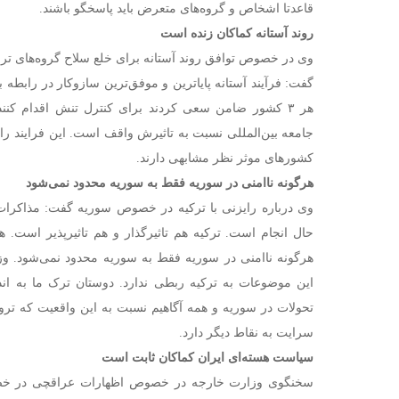
قاعدتا اشخاص و گروه‌های متعرض باید پاسخگو باشند.
روند آستانه کماکان زنده است
وی در خصوص توافق روند آستانه برای خلع سلاح گروه‌های ت
گفت: فرآیند آستانه پایا‌ترین و موفق‌ترین سازوکار در رابطه 
هر ۳ کشور ضامن سعی کردند برای کنترل تنش اقدام کنند
جامعه بین‌المللی نسبت به تاثیرش واقف است. این فرایند را 
کشورهای موثر نظر مشابهی دارند.
هرگونه ناامنی در سوریه فقط به سوریه محدود نمی‌شود
وی درباره رایزنی با ترکیه در خصوص سوریه گفت: مذاکرات 
حال انجام است. ترکیه هم تاثیرگذار و هم تاثیرپذیر است. 
هرگونه ناامنی در سوریه فقط به سوریه محدود نمی‌شود. وز
این موضوعات به ترکیه ربطی ندارد. دوستان ترک ما به اند
تحولات در سوریه و همه آگاهیم نسبت به این واقعیت که ترو
سرایت به نقاط دیگر دارد.
سیاست هسته‌ای ایران کماکان ثابت است
سخنگوی وزارت خارجه در خصوص اظهارات عراقچی در خصوص