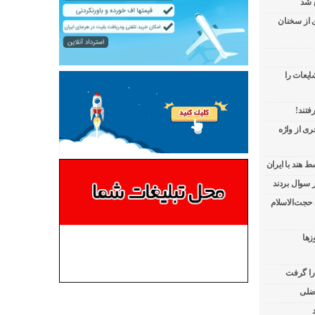
 شد
ی از سخنان
ایعات را
فتند!
ی از واژه
 هند با ایران
 حجت‌الاسلام
زها
 را گرفت