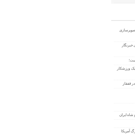
تصویرسازی
 خبرنگار
ست؛
 یک ورزشکار
ر قفقاز
 شاه ایران
گ آمریکا