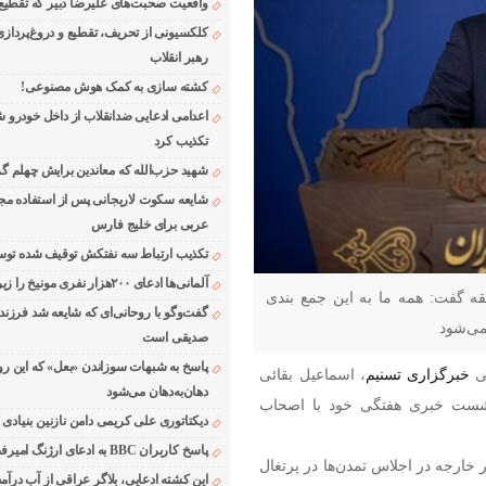
واقعیت صحبت‌های علیرضا دبیر که تقطیع
کلکسیونی از تحریف، تقطیع و دروغ‌پرداز
رهبر انقلاب
کشته سازی به کمک هوش مصنوعی!
اعدامی ادعایی ضدانقلاب از داخل خودرو ش
تکذیب کرد
شهید حزب‌الله که معاندین برایش چهلم گر
شایعه سکوت لاریجانی پس از استفاده مجر
عربی برای خلیج فارس
تکذیب ارتباط سه نفتکش توقیف شده توسط
آلمانی‌ها ادعای ۲۰۰هزار نفری مونیخ را زیر سوال بردند
ه گفت: همه ما به این جمع بندی
گفت‌وگو با روحانی‌ای که شایعه شد فرزند
می‌شود
صدیقی است
پاسخ به شبهات سوزاندن «بعل» که این رو
خبرگزاری تسنیم
، اسماعیل بقائی
دهان‌به‌دهان می‌شود
شست خبری هفتگی خود با اصحاب
دیکتاتوری علی کریمی دامن نازنین بنیادی
پاسخ کاربران BBC به ادعای ارژنگ امیرفضلی
خارجه در اجلاس تمدن‌ها در پرتغال
این کشته ادعایی، بلاگر عراقی از آب درآمد