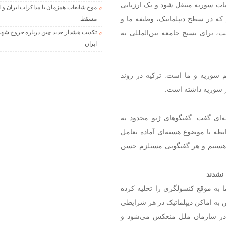
مات سوریه منتقل شود و یک ارزیابی
موج شایعات همزمان با مذاکرات ایران و آ
که در سطح دیپلماتیک، وظیفه ما و
مسقط
برای بسیج جامعه بین‌المللی به
تکذیب هشدار جدید چین درباره خروج شهر
ایران
 سوریه و ما است. ترکیه در روند
ر سوریه داشته است.
ه‌ای گفت: گفتگوهای ژنو محدود به
بطه با موضوع هسته‌ای آماده تعامل
ی هستیم و هر گفتگویی مستلزم حسن
نشدند
به موقع کنسولگری را تخلیه کرده
 به اماکن دیپلماتیک در هر شرایطی
 در سازمان ملل منعکس می‌شود و