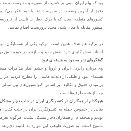
بود که پیام ایران مبنی بر حمایت از سوریه و مقاومت به مقا
دقیق از آخرین وضعیت در سوریه داشته باشیم. فکر می‌کنیم 
کشورهای منطقه است که با درک خطرات ناشی از تروریست، 
منظور مقابله با فعال شدن مجدد تروریست اقدام نماییم.
در ترکیه هم هدف همین است. ترکیه یکی از همسایگان مهم
آستانه نقش کلیدی دارد. نقش مفید و سازنده در حوزه تنش د
گفتگوهای ژنو محدود به هسته‌ای نبود
وی درباره رایزنی ایران و اروپا و چشم انداز مذاکرات هست
هسته‌ای نبود و طیفی از دغدغه هایمان را مطرح کردیم. در را
بر مینای حقوق و تکالیف بر اساس کنوانسیون‌های بین‌الملل
نیت از همه طرف‌ها است.
هیچکدام از همکاران در کنسولگری ایران در حلب دچار مشکل 
بقائی در خصوص حمله به کنسولگری ایران در حلب گفت: ما 
بودیم و هیچکدام از همکاران دچار مشکل نشدند. هرگونه تعرض
ممنوع است. به صورت طبیعی این موارد به کمیته ذی‌ربط