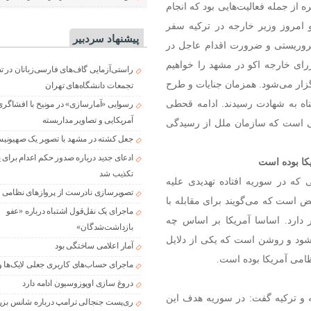
ره از جمله فعالیت‌هایی بود که انجام
امروز وزیر خارجه در ترکیه سفر
پیشنهاد سردبیر
تروریستی و ضرورت اقدام عاجل در
ای خارجه اکو در مشهد را خواهیم
راستی‌آزمایی گاف‌های فارسی‌زبانان در 
زار می‌شود. همزمان جنایات و طرح
تجمعات دانشگاه‌های تهران
بیش از ۲۰۰ نفر انسان بی گناه به شهادت رسیدند. ادامه قحطی
رسوایی «آمارسازی» در مونیخ با افشاگری
آمریکایی و تصاویر مداربسته
لی است که سازمان ملل از رسیدگی
جعل کشته در مشهد با تصویر یک صهیونی
ادعای جدید درباره صدور حکم اعدام برای
کا بوده است
تکذیب شد
ه در سوریه افتاده تهدیدی علیه
تصویرسازی نادرست از پروازهای نظامی د
قض است که می‌گویند برای مقابله با
ماجرای یک نقل‌قول اشتباه درباره «عفو
ارد. اساسا آمریکا بر اساس چه
بازداشت‌شدگان»
ود و روشن است که یکی از دلایل
آمار اعلامی ساختگی بود
می آمریکا بوده است.
ماجرای حساب‌های کاربری جعلی لایک‌ها و
دروغ سازی اوپوزوسیون ادامه دارد
 و ترکیه گفت: در سوریه هدف این
ری‌پست جنجالی ترامپ درباره شانس بزر