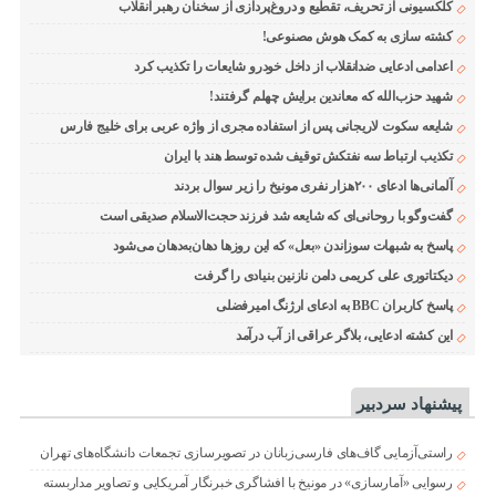
کلکسیونی از تحریف، تقطیع و دروغ‌پردازی از سخنان رهبر انقلاب
کشته سازی به کمک هوش مصنوعی!
اعدامی ادعایی ضدانقلاب از داخل خودرو شایعات را تکذیب کرد
شهید حزب‌الله که معاندین برایش چهلم گرفتند!
شایعه سکوت لاریجانی پس از استفاده مجری از واژه عربی برای خلیج فارس
تکذیب ارتباط سه نفتکش توقیف شده توسط هند با ایران
آلمانی‌ها ادعای ۲۰۰هزار نفری مونیخ را زیر سوال بردند
گفت‌وگو با روحانی‌ای که شایعه شد فرزند حجت‌الاسلام صدیقی است
پاسخ به شبهات سوزاندن «بعل» که این روزها دهان‌به‌دهان می‌شود
دیکتاتوری علی کریمی دامن نازنین بنیادی را گرفت
پاسخ کاربران BBC به ادعای ارژنگ امیرفضلی
این کشته ادعایی، بلاگر عراقی از آب درآمد
پیشنهاد سردبیر
راستی‌آزمایی گاف‌های فارسی‌زبانان در تصویرسازی تجمعات دانشگاه‌های تهران
رسوایی «آمارسازی» در مونیخ با افشاگری خبرنگار آمریکایی و تصاویر مداربسته