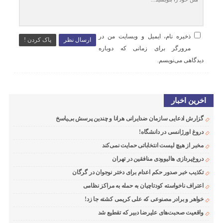
ذخیره نام، ایمیل و وبسایت من در
ارسال نظر
پاک کردن !
مرورگر برای زمانی که دوباره
دیدگاهی می‌نویسم.
اخرین اخبار
گزارش ادعایی سازمان ضدایرانی هرانا و چندین پرسش بی‌پاسخ
دروغ اورژانسی در دانشگاه!
مخبر از هیچ لیست انتخاباتی حمایت نمی‌کند
دروغ‌پردازی هالیوودی منافقین در تهران
تکذیب خبر صدور حکم اعدام برای دختر نوجوان در گرگان
اعتراف ناخواسته کودتاچیان به حمله به مراکز نظامی
خواهر و برادر مصنوعی که علی کریمی کشته جا زد!
واقعیت صحبت‌های علیرضا دبیر که تقطیع شد