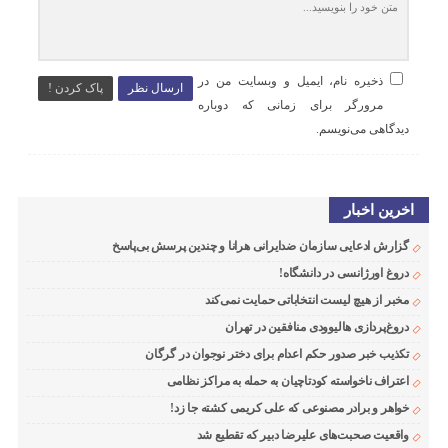
ذخیره نام، ایمیل و وبسایت من در
ارسال نظر
پاک کردن !
مرورگر برای زمانی که دوباره
دیدگاهی می‌نویسم.
اخرین اخبار
گزارش ادعایی سازمان ضدایرانی هرانا و چندین پرسش بی‌پاسخ
دروغ اورژانسی در دانشگاه!
مخبر از هیچ لیست انتخاباتی حمایت نمی‌کند
دروغ‌پردازی هالیوودی منافقین در تهران
تکذیب خبر صدور حکم اعدام برای دختر نوجوان در گرگان
اعتراف ناخواسته کودتاچیان به حمله به مراکز نظامی
خواهر و برادر مصنوعی که علی کریمی کشته جا زد!
واقعیت صحبت‌های علیرضا دبیر که تقطیع شد