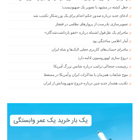
جعل کشته در مشهد با تصویر یک صهیونیست؛
ادعای جدید درباره صدور حکم اعدام برای یک ورزشکار تکذیب شد
تصویرسازی نادرست از پروازهای نظامی در قفقاز
ماجرای یک نقل‌قول اشتباه درباره «عفو بازداشت‌شدگان»
آمار اعلامی ساختگی بود
ماجرای حساب‌های کاربری جعلی لایک‌ها و شاه ایران
دروغ سازی اوپوزوسیون ادامه دارد
ری‌پست جنجالی ترامپ درباره شانس بزرگ آمریکا
موج شایعات همزمان با مذاکرات ایران و آمریکا در مسقط
تکذیب هشدار جدید چین درباره خروج شهروندانش از ایران