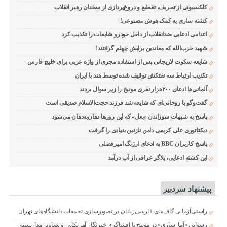
کلکسیونی از تحریف، تقطیع و دروغ‌پردازی از سخنان رهبر انقلاب
کشته سازی به کمک هوش مصنوعی!
اعدامی ادعایی ضدانقلاب از داخل خودرو شایعات را تکذیب کرد
شهید حزب‌الله که معاندین برایش چهلم گرفتند!
شایعه سکوت لاریجانی پس از استفاده مجری از واژه عربی برای خلیج فارس
تکذیب ارتباط سه نفتکش توقیف شده توسط هند با ایران
آلمانی‌ها ادعای ۲۰۰هزار نفری مونیخ را زیر سوال بردند
گفت‌وگو با روحانی‌ای که شایعه شد فرزند حجت‌الاسلام صدیقی است
پاسخ به شبهات سوزاندن «بعل» که این روزها دهان‌به‌دهان می‌شود
دیکتاتوری علی کریمی دامن نازنین بنیادی را گرفت
پاسخ کاربران BBC به ادعای ارژنگ امیرفضلی
این کشته ادعایی، بلاگر عراقی از آب درآمد
پیشنهاد سردبیر
راستی‌آزمایی گاف‌های فارسی‌زبانان در تصویرسازی تجمعات دانشگاه‌های تهران
رسوایی «آمارسازی» در مونیخ با افشاگری خبرنگار آمریکایی و تصاویر مداربسته