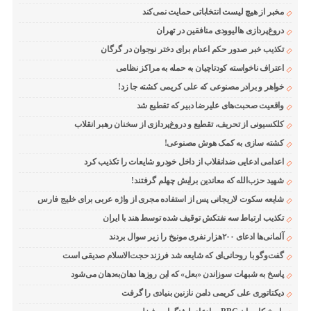
مخبر از هیچ لیست انتخاباتی حمایت نمی‌کند
دروغ‌پردازی هالیوودی منافقین در تهران
تکذیب خبر صدور حکم اعدام برای دختر نوجوان در گرگان
اعتراف ناخواسته کودتاچیان به حمله به مراکز نظامی
خواهر و برادر مصنوعی که علی کریمی کشته جا زد!
واقعیت صحبت‌های علیرضا دبیر که تقطیع شد
کلکسیونی از تحریف، تقطیع و دروغ‌پردازی از سخنان رهبر انقلاب
کشته سازی به کمک هوش مصنوعی!
اعدامی ادعایی ضدانقلاب از داخل خودرو شایعات را تکذیب کرد
شهید حزب‌الله که معاندین برایش چهلم گرفتند!
شایعه سکوت لاریجانی پس از استفاده مجری از واژه عربی برای خلیج فارس
تکذیب ارتباط سه نفتکش توقیف شده توسط هند با ایران
آلمانی‌ها ادعای ۲۰۰هزار نفری مونیخ را زیر سوال بردند
گفت‌وگو با روحانی‌ای که شایعه شد فرزند حجت‌الاسلام صدیقی است
پاسخ به شبهات سوزاندن «بعل» که این روزها دهان‌به‌دهان می‌شود
دیکتاتوری علی کریمی دامن نازنین بنیادی را گرفت