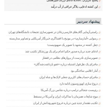
پاسخ کاربران BBC به ادعای ارژنگ امیرفضلی
این کشته ادعایی، بلاگر عراقی از آب درآمد
پیشنهاد سردبیر
راستی‌آزمایی گاف‌های فارسی‌زبانان در تصویرسازی تجمعات دانشگاه‌های تهران
رسوایی «آمارسازی» در مونیخ با افشاگری خبرنگار آمریکایی و تصاویر مداربسته
جعل کشته در مشهد با تصویر یک صهیونیست؛
ادعای جدید درباره صدور حکم اعدام برای یک ورزشکار تکذیب شد
تصویرسازی نادرست از پروازهای نظامی در قفقاز
ماجرای یک نقل‌قول اشتباه درباره «عفو بازداشت‌شدگان»
آمار اعلامی ساختگی بود
ماجرای حساب‌های کاربری جعلی لایک‌ها و شاه ایران
دروغ سازی اوپوزوسیون ادامه دارد
ری‌پست جنجالی ترامپ درباره شانس بزرگ آمریکا
موج شایعات همزمان با مذاکرات ایران و آمریکا در مسقط
تکذیب هشدار جدید چین درباره خروج شهروندانش از ایران