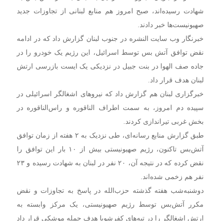
شهادت رسیده‌اند، صبح امروز هم منابع لبنانی از تجاوزات جدید
صهیونیست‌ها خبر دادند.
خبرنگار وب سایت النشره در جنوب لبنان گزارش داد که در ادامه
نقض توافق آتش بس توسط اسرائیل، این رژیم یک خودرو را در
جاده صف الهوا در بنت جبیل در نزدیکی یک ایست بازرسی ارتش
لبنان هدف قرار داد.
خبرگزاری لبنان هم گزارش داد که نیروهای اشغالگر اسرائیلی در
سپیده دم امروز، به سمت اطراف الناقوره و راس‌الناقوره در
بخش غربی تیراندازی کردند.
طبق گزارش منابع رسانه‌ای، طی نزدیک به ۲ هفته از زمان توافق
آتش‌بس تاکنون، رژیم صهیونیستی بیش از ۱۰ بار این توافق را
نقض کرده که در نتیجه آن، ۲۰ نفر در لبنان به شهادت رسیده و ۲۳
نفر هم زخمی شده‌اند.
دوشنبه‌شب هفته گذشته حزب‌الله در پاسخ به تجاوزات و نقض
مکرر آتش‌بس توسط رژیم صهیونیستی، یک مرکز وابسته به
ارتش اشغالگر را در تپه‌های کفرشوبا هدف حمله موشکی قرار داد