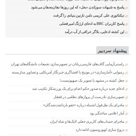
پاسخ به شبهات سوزاندن «بعل» که این روزها دهان‌به‌دهان می‌شود
دیکتاتوری علی کریمی دامن نازنین بنیادی را گرفت
پاسخ کاربران BBC به ادعای ارژنگ امیرفضلی
این کشته ادعایی، بلاگر عراقی از آب درآمد
پیشنهاد سردبیر
راستی‌آزمایی گاف‌های فارسی‌زبانان در تصویرسازی تجمعات دانشگاه‌های تهران
رسوایی «آمارسازی» در مونیخ با افشاگری خبرنگار آمریکایی و تصاویر مداربسته
جعل کشته در مشهد با تصویر یک صهیونیست؛
ادعای جدید درباره صدور حکم اعدام برای یک ورزشکار تکذیب شد
تصویرسازی نادرست از پروازهای نظامی در قفقاز
ماجرای یک نقل‌قول اشتباه درباره «عفو بازداشت‌شدگان»
آمار اعلامی ساختگی بود
ماجرای حساب‌های کاربری جعلی لایک‌ها و شاه ایران
دروغ سازی اوپوزوسیون ادامه دارد