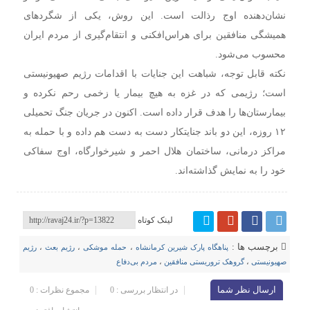
نشان‌دهنده اوج رذالت است. این روش، یکی از شگردهای
همیشگی منافقین برای هراس‌افکنی و انتقام‌گیری از مردم ایران
محسوب می‌شود.
نکته قابل توجه، شباهت این جنایات با اقدامات رژیم صهیونیستی
است؛ رژیمی که در غزه به هیچ بیمار یا زخمی رحم نکرده و
بیمارستان‌ها را هدف قرار داده است. اکنون در جریان جنگ تحمیلی
۱۲ روزه، این دو باند جنایتکار دست به دست هم داده و با حمله به
مراکز درمانی، ساختمان هلال احمر و شیرخوارگاه، اوج سفاکی
خود را به نمایش گذاشته‌اند.
لینک کوتاه
برچسب ها :
پناهگاه پارک شیرین کرمانشاه
،
حمله موشکی
،
رژیم بعث
،
رژیم
صهیونیستی
،
گروهک تروریستی منافقین
،
مردم بی‌دفاع
ارسال نظر شما
در انتظار بررسی : 0
مجموع نظرات : 0