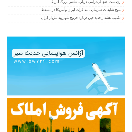
ری‌پست جنجالی ترامپ درباره شانس بزرگ آمریکا
موج شایعات همزمان با مذاکرات ایران و آمریکا در مسقط
تکذیب هشدار جدید چین درباره خروج شهروندانش از ایران