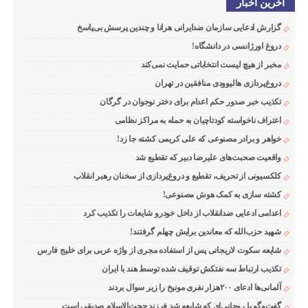
اخرین اخبار
گزارش ادعایی سازمان ضدایرانی هرانا و چندین پرسش بی‌پاسخ
دروغ اورژانسی در دانشگاه!
مخبر از هیچ لیست انتخاباتی حمایت نمی‌کند
دروغ‌پردازی هالیوودی منافقین در تهران
تکذیب خبر صدور حکم اعدام برای دختر نوجوان در گرگان
اعتراف ناخواسته کودتاچیان به حمله به مراکز نظامی
خواهر و برادر مصنوعی که علی کریمی کشته جا زد!
واقعیت صحبت‌های علیرضا دبیر که تقطیع شد
کلکسیونی از تحریف، تقطیع و دروغ‌پردازی از سخنان رهبر انقلاب
کشته سازی به کمک هوش مصنوعی!
اعدامی ادعایی ضدانقلاب از داخل خودرو شایعات را تکذیب کرد
شهید حزب‌الله که معاندین برایش چهلم گرفتند!
شایعه سکوت لاریجانی پس از استفاده مجری از واژه عربی برای خلیج فارس
تکذیب ارتباط سه نفتکش توقیف شده توسط هند با ایران
آلمانی‌ها ادعای ۲۰۰هزار نفری مونیخ را زیر سوال بردند
گفت‌وگو با روحانی‌ای که شایعه شد فرزند حجت‌الاسلام صدیقی است