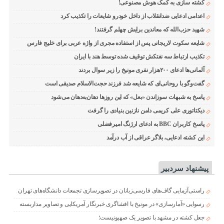
کشته سازی به کمک هوش مصنوعی!
اعدامی ادعایی ضدانقلاب از داخل خودرو شایعات را تکذیب کرد
شهید حزب‌الله که معاندین برایش چهلم گرفتند!
شایعه سکوت لاریجانی پس از استفاده مجری از واژه عربی برای خلیج فارس
تکذیب ارتباط سه نفتکش توقیف شده توسط هند با ایران
آلمانی‌ها ادعای ۲۰۰هزار نفری مونیخ را زیر سوال بردند
گفت‌وگو با روحانی‌ای که شایعه شد فرزند حجت‌الاسلام صدیقی است
پاسخ به شبهات سوزاندن «بعل» که این روزها دهان‌به‌دهان می‌شود
دیکتاتوری علی کریمی دامن نازنین بنیادی را گرفت
پاسخ کاربران BBC به ادعای ارژنگ امیرفضلی
این کشته ادعایی، بلاگر عراقی از آب درآمد
پیشنهاد سردبیر
راستی‌آزمایی گاف‌های فارسی‌زبانان در تصویرسازی تجمعات دانشگاه‌های تهران
رسوایی «آمارسازی» در مونیخ با افشاگری خبرنگار آمریکایی و تصاویر مداربسته
جعل کشته در مشهد با تصویر یک صهیونیست؛