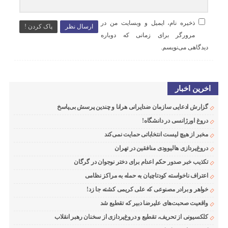
ذخیره نام، ایمیل و وبسایت من در
ارسال نظر
پاک کردن !
مرورگر برای زمانی که دوباره
دیدگاهی می‌نویسم.
اخرین اخبار
گزارش ادعایی سازمان ضدایرانی هرانا و چندین پرسش بی‌پاسخ
دروغ اورژانسی در دانشگاه!
مخبر از هیچ لیست انتخاباتی حمایت نمی‌کند
دروغ‌پردازی هالیوودی منافقین در تهران
تکذیب خبر صدور حکم اعدام برای دختر نوجوان در گرگان
اعتراف ناخواسته کودتاچیان به حمله به مراکز نظامی
خواهر و برادر مصنوعی که علی کریمی کشته جا زد!
واقعیت صحبت‌های علیرضا دبیر که تقطیع شد
کلکسیونی از تحریف، تقطیع و دروغ‌پردازی از سخنان رهبر انقلاب