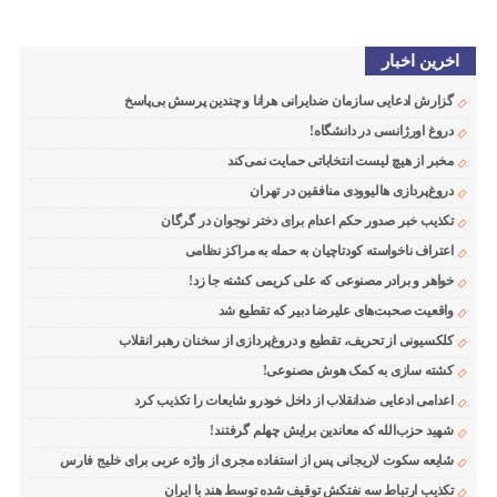
اخرین اخبار
گزارش ادعایی سازمان ضدایرانی هرانا و چندین پرسش بی‌پاسخ
دروغ اورژانسی در دانشگاه!
مخبر از هیچ لیست انتخاباتی حمایت نمی‌کند
دروغ‌پردازی هالیوودی منافقین در تهران
تکذیب خبر صدور حکم اعدام برای دختر نوجوان در گرگان
اعتراف ناخواسته کودتاچیان به حمله به مراکز نظامی
خواهر و برادر مصنوعی که علی کریمی کشته جا زد!
واقعیت صحبت‌های علیرضا دبیر که تقطیع شد
کلکسیونی از تحریف، تقطیع و دروغ‌پردازی از سخنان رهبر انقلاب
کشته سازی به کمک هوش مصنوعی!
اعدامی ادعایی ضدانقلاب از داخل خودرو شایعات را تکذیب کرد
شهید حزب‌الله که معاندین برایش چهلم گرفتند!
شایعه سکوت لاریجانی پس از استفاده مجری از واژه عربی برای خلیج فارس
تکذیب ارتباط سه نفتکش توقیف شده توسط هند با ایران