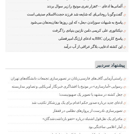
آلمانی‌ها ادعای ۲۰۰هزار نفری مونیخ را زیر سوال بردند
گفت‌وگو با روحانی‌ای که شایعه شد فرزند حجت‌الاسلام صدیقی است
پاسخ به شبهات سوزاندن «بعل» که این روزها دهان‌به‌دهان می‌شود
دیکتاتوری علی کریمی دامن نازنین بنیادی را گرفت
پاسخ کاربران BBC به ادعای ارژنگ امیرفضلی
این کشته ادعایی، بلاگر عراقی از آب درآمد
پیشنهاد سردبیر
راستی‌آزمایی گاف‌های فارسی‌زبانان در تصویرسازی تجمعات دانشگاه‌های تهران
رسوایی «آمارسازی» در مونیخ با افشاگری خبرنگار آمریکایی و تصاویر مداربسته
جعل کشته در مشهد با تصویر یک صهیونیست؛
ادعای جدید درباره صدور حکم اعدام برای یک ورزشکار تکذیب شد
تصویرسازی نادرست از پروازهای نظامی در قفقاز
ماجرای یک نقل‌قول اشتباه درباره «عفو بازداشت‌شدگان»
آمار اعلامی ساختگی بود