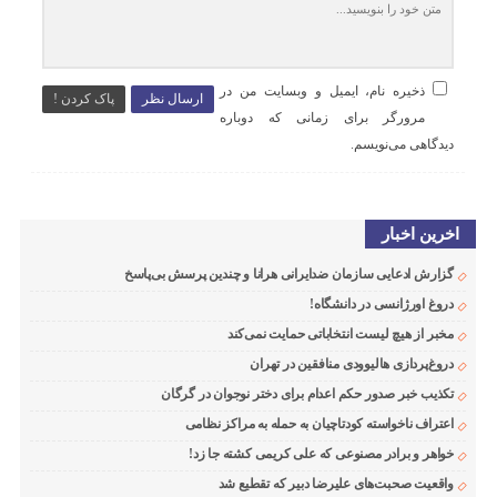
ذخیره نام، ایمیل و وبسایت من در
ارسال نظر
پاک کردن !
مرورگر برای زمانی که دوباره
دیدگاهی می‌نویسم.
اخرین اخبار
گزارش ادعایی سازمان ضدایرانی هرانا و چندین پرسش بی‌پاسخ
دروغ اورژانسی در دانشگاه!
مخبر از هیچ لیست انتخاباتی حمایت نمی‌کند
دروغ‌پردازی هالیوودی منافقین در تهران
تکذیب خبر صدور حکم اعدام برای دختر نوجوان در گرگان
اعتراف ناخواسته کودتاچیان به حمله به مراکز نظامی
خواهر و برادر مصنوعی که علی کریمی کشته جا زد!
واقعیت صحبت‌های علیرضا دبیر که تقطیع شد