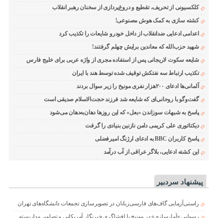
کلکسیونی از تحریف، تقطیع و دروغ‌پردازی از سخنان رهبر انقلاب
کشته سازی به کمک هوش مصنوعی!
اعدامی ادعایی ضدانقلاب از داخل خودرو شایعات را تکذیب کرد
شهید حزب‌الله که معاندین برایش چهلم گرفتند!
شایعه سکوت لاریجانی پس از استفاده مجری از واژه عربی برای خلیج فارس
تکذیب ارتباط سه نفتکش توقیف شده توسط هند با ایران
آلمانی‌ها ادعای ۲۰۰هزار نفری مونیخ را زیر سوال بردند
گفت‌وگو با روحانی‌ای که شایعه شد فرزند حجت‌الاسلام صدیقی است
پاسخ به شبهات سوزاندن «بعل» که این روزها دهان‌به‌دهان می‌شود
دیکتاتوری علی کریمی دامن نازنین بنیادی را گرفت
پاسخ کاربران BBC به ادعای ارژنگ امیرفضلی
این کشته ادعایی، بلاگر عراقی از آب درآمد
پیشنهاد سردبیر
راستی‌آزمایی گاف‌های فارسی‌زبانان در تصویرسازی تجمعات دانشگاه‌های تهران
رسوایی «آمارسازی» در مونیخ با افشاگری خبرنگار آمریکایی و تصاویر مداربسته