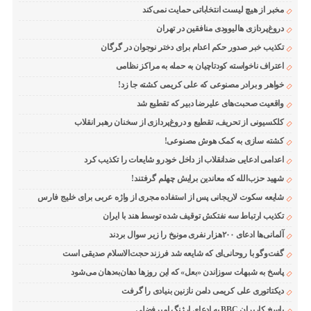
مخبر از هیچ لیست انتخاباتی حمایت نمی‌کند
دروغ‌پردازی هالیوودی منافقین در تهران
تکذیب خبر صدور حکم اعدام برای دختر نوجوان در گرگان
اعتراف ناخواسته کودتاچیان به حمله به مراکز نظامی
خواهر و برادر مصنوعی که علی کریمی کشته جا زد!
واقعیت صحبت‌های علیرضا دبیر که تقطیع شد
کلکسیونی از تحریف، تقطیع و دروغ‌پردازی از سخنان رهبر انقلاب
کشته سازی به کمک هوش مصنوعی!
اعدامی ادعایی ضدانقلاب از داخل خودرو شایعات را تکذیب کرد
شهید حزب‌الله که معاندین برایش چهلم گرفتند!
شایعه سکوت لاریجانی پس از استفاده مجری از واژه عربی برای خلیج فارس
تکذیب ارتباط سه نفتکش توقیف شده توسط هند با ایران
آلمانی‌ها ادعای ۲۰۰هزار نفری مونیخ را زیر سوال بردند
گفت‌وگو با روحانی‌ای که شایعه شد فرزند حجت‌الاسلام صدیقی است
پاسخ به شبهات سوزاندن «بعل» که این روزها دهان‌به‌دهان می‌شود
دیکتاتوری علی کریمی دامن نازنین بنیادی را گرفت
پاسخ کاربران BBC به ادعای ارژنگ امیرفضلی