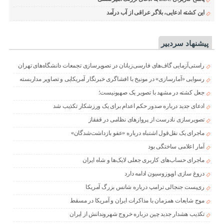
این کشته ادعایی، بلاگر عراقی از آب درآمد
پیشنهاد سردبیر
راستی‌آزمایی گاف‌های فارسی‌زبانان در تصویرسازی تجمعات دانشگاه‌های تهران
رسوایی «آمارسازی» در مونیخ با افشاگری خبرنگار آمریکایی و تصاویر مداربسته
جعل کشته در مشهد با تصویر یک صهیونیست؛
ادعای جدید درباره صدور حکم اعدام برای یک ورزشکار تکذیب شد
تصویرسازی نادرست از پروازهای نظامی در قفقاز
ماجرای یک نقل‌قول اشتباه درباره «عفو بازداشت‌شدگان»
آمار اعلامی ساختگی بود
ماجرای حساب‌های کاربری جعلی لایک‌ها و شاه ایران
دروغ سازی اوپوزوسیون ادامه دارد
ری‌پست جنجالی ترامپ درباره شانس بزرگ آمریکا
موج شایعات همزمان با مذاکرات ایران و آمریکا در مسقط
تکذیب هشدار جدید چین درباره خروج شهروندانش از ایران