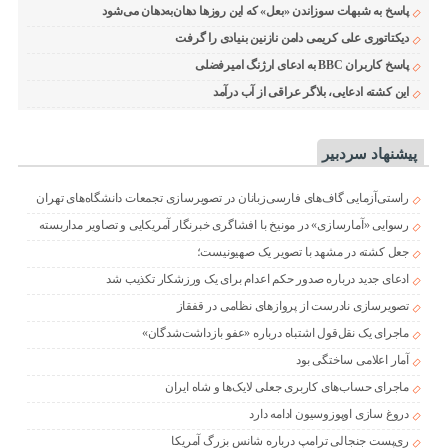
پاسخ به شبهات سوزاندن «بعل» که این روزها دهان‌به‌دهان می‌شود
دیکتاتوری علی کریمی دامن نازنین بنیادی را گرفت
پاسخ کاربران BBC به ادعای ارژنگ امیرفضلی
این کشته ادعایی، بلاگر عراقی از آب درآمد
پیشنهاد سردبیر
راستی‌آزمایی گاف‌های فارسی‌زبانان در تصویرسازی تجمعات دانشگاه‌های تهران
رسوایی «آمارسازی» در مونیخ با افشاگری خبرنگار آمریکایی و تصاویر مداربسته
جعل کشته در مشهد با تصویر یک صهیونیست؛
ادعای جدید درباره صدور حکم اعدام برای یک ورزشکار تکذیب شد
تصویرسازی نادرست از پروازهای نظامی در قفقاز
ماجرای یک نقل‌قول اشتباه درباره «عفو بازداشت‌شدگان»
آمار اعلامی ساختگی بود
ماجرای حساب‌های کاربری جعلی لایک‌ها و شاه ایران
دروغ سازی اوپوزوسیون ادامه دارد
ری‌پست جنجالی ترامپ درباره شانس بزرگ آمریکا