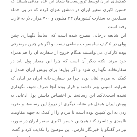
کمک‌های ایران توسط تروریست‌ها شدند‌.
این عده مدعی هستند که
حسین اکبری سفیر ایران در دمشق عنوان کرده که در پی حمله
مسلحین به سفارت کشورمان ۴۳ میلیون و ۷۰۰ هزار دلار به غارت
رفته است.
این شایعه درحالی مطرح شده است که اساسأ نگهداری چنین
پولی در ۵ کیف سامسونت منطقی نیست و اگر هم چنین موضوعی
بوده کارکنان می‌توانستند هنگام خروج از سفارت آن را هم همراه
خود ببرند.
نکته دیگر آن است که چرا این مقدار پول باید در
سفارتخانه نگهداری شود و اگر پول‌ها برای پویش ایران همدل و
کمک به مردم لبنان بوده چرا در سفارت‌خانه ایران در لبنان که
شرایط امنیتی بهتر داشته و قرار بوده آنجا صرف شود، نگهداری
نشده است.
تاکید این رسانه‌ها بر اختصاص داشتن پول ادعایی به
پویش ایران همدل هم نشانه دیگری از دروغ این رسانه‌ها و ضربه
زدن به این کمپین بوده است تا مردم را از کمک به جبهه مقاومت
ناامیدی و دلسرد کنند.
همچنین حسین اکبری سفیر ایران در سوریه
نیز در گفتگو با خبرنگار فارس، این موضوع را تکذیب کرد و گفت: