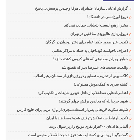
گزارش ادعایی سازمان ضدایرانی هرانا و چندین پرسش بی‌پاسخ
دروغ اورژانسی در دانشگاه!
مخبر از هیچ لیست انتخاباتی حمایت نمی‌کند
دروغ‌پردازی هالیوودی منافقین در تهران
تکذیب خبر صدور حکم اعدام برای دختر نوجوان در گرگان
اعتراف ناخواسته کودتاچیان به حمله به مراکز نظامی
خواهر و برادر مصنوعی که علی کریمی کشته جا زد!
واقعیت صحبت‌های علیرضا دبیر که تقطیع شد
کلکسیونی از تحریف، تقطیع و دروغ‌پردازی از سخنان رهبر انقلاب
کشته سازی به کمک هوش مصنوعی!
اعدامی ادعایی ضدانقلاب از داخل خودرو شایعات را تکذیب کرد
شهید حزب‌الله که معاندین برایش چهلم گرفتند!
شایعه سکوت لاریجانی پس از استفاده مجری از واژه عربی برای خلیج فارس
تکذیب ارتباط سه نفتکش توقیف شده توسط هند با ایران
آلمانی‌ها ادعای ۲۰۰هزار نفری مونیخ را زیر سوال بردند
گفت‌وگو با روحانی‌ای که شایعه شد فرزند حجت‌الاسلام صدیقی است