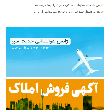
موج شایعات همزمان با مذاکرات ایران و آمریکا در مسقط
تکذیب هشدار جدید چین درباره خروج شهروندانش از ایران