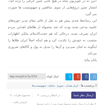
«من نه در تلویزیون بلکه در هیچ جایی چنین حرفی را نزده ام»،
انتشار چنین دروغ‌هایی از سوی منافقین و صهیونیست ها صورت
می گیرد.
این رسانه‌ها چندی پیش هم به نقل از قائم مقام مدیر حوزه‌های
علمیه مدعی شده بودند که چند محموله از طلاهای اهدایی مردم
ایران تصرف شده، درحالی که هم حجت‌الاسلام ملکی اظهارات
منتسب به خودش را تکذیب کرد و هم اینکه اصلاً ایران طلاها را
اینگونه به لبنان نمی‌برد و آن‌ها را تبدیل به پول و کالاهای ضروری
می‌کند.
پایان پیام/
لینک کوتاه
برچسب ها :
ایران همدل
،
سوریه
،
شایعه
،
صهیونیست‌ها
ارسال نظر شما
در انتظار بررسی : 0
مجموع نظرات : 0
انتشار یافته : ۰
نظرات ارسال شده توسط شما، پس از تایید توسط