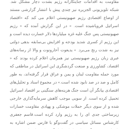
مقاومت به اقدامات جنایتکارانه رژیم بشدت دچار مشکل شد.
شبکه تلویزیونی الجزیره نیز چندی پیش با انتشار گزارشی مستند
از اوضاع اقتصادی رژیم صهیونیستی اعلام می کند که «اقتصاد
اسرائیل فروپاشیده است. » در این گزارش آمده که « رژیم
صهیونیستی پس جنگ علیه غزه میلیاردها دلار خسارت ‌دیده است و
این رژیم از کسری شدید بودجه و افزایش بی‌سابقه بدهی دولتی
نیز به شدت رنج می‌برد. »
یدیعوت آحارونوت و والا از رسانه‌های
عبری زبان رژیم صهیونیستی نیز همزمان اعلام کرده‌ بودند که «
اقتصاد، کشاورزی و صنعت گردشگری این اسرائیل در مناطقی که
مورد حمله مقاومت لبنان و یمن و عراق قرار گرفته‌اند، به طور
کامل و صد در صد نابود شده است.»
در مجموع اسناد و تحلیل‌های
اقتصادی بیانگر آن است جنگ هزینه‌های سنگینی بر اقتصاد اسرائیل
تحمیل کرده است. از سویی موجب کاهش سرمایه‌گذاری خارجی
شده و از سوی دیگر حملات موشکی و پهپادی مقاومت خسارات
زیرساختی جدی ای را به رژیم وارد کرده است.
قاسم جعفری
کارشناس مسائل سیاسی در گفت‌وگو با فارس ضمن اشاره به