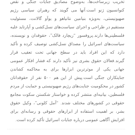
تخریب زیرساخت‌ها، به‌وضوح مصادیق جنایات جنگی و نقض
کنوانسیون ژنو است.
آنها می گویند که رهبران سیاسی رژیم
صهیونیستی، به‌ویژه بنیامین نتانیاهو و یوآو گالانت، مسئولیت
مستقیم در طراحی و اجرای سیاست‌های نسل‌کشی و آپارتاید علیه
فلسطینی‌ها دارند.
پروفسور “ریچارد فالک”، حقوقدان و نویسنده،
سیاست‌های اسرائیل را مصداق نسل‌کشی توصیف کرده و تأکید
دارد که این افراد باید در سطح جهانی تحت تعقیب قرار
گیرند.
فعالان حقوق بشری نیز تأکید دارند که فشار افکار عمومی
جهانی یکی از موثرترین ابزارها برای به محاکمه کشاندن
جنایتکاران جنگی است.
پیش از این هم ۵۰۰ نفر از حقوقدانان
کشور در محکومیت جنایت‌های رژیم صهیونیستی و حمایت از مردم
فلسطین، بیانیه‌ای منتشر کرده و خواستار شکستن سکوت مجامع
حقوقی در کشور‌های مختلف شدند.
“آمل کلونی”، وکیل حقوق
بشر، بر اهمیت استفاده از ابزارهای حقوقی و رسانه‌ای برای
افزایش آگاهی عمومی درباره جنایات اسرائیل تأکید کرده است.