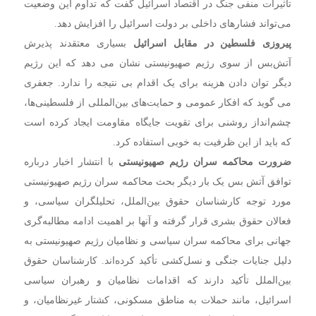
تاثیرات منفی جنگ در اقتصاد اسرائیل گفت که تداوم این وضعیت
می‌تواند فشارهای داخلی بر دولت اسرائیل را افزایش دهد.
پیروزی فلسطین در مقابل اسرائیل
بسیاری معتقدند پذیرش
آتش‌بس از سوی رژیم صهیونیستی نشان می دهد که این رژیم
دیگر توان دادن هزینه برای یک اقدام بی نتیجه را ندارد.‌ جعفری
می گوید که افکار عمومی و حمایت‌های بین‌المللی از فلسطینی‌ها،
چشم‌انداز روشنی برای تقویت جایگاه مقاومت ایجاد کرده است
که باید از این ظرفیت به خوبی استفاده کرد.
ضرورت محاکمه سران رژیم صهیونیستی
با انتشار اخبار درباره
توافق آتش بس یک بار دیگر بحث محاکمه سران رژیم صهیونیستی
مورد توجه کارشناسان حقوق بین‌الملل، تحلیلگران سیاسی، و
فعالان حقوق بشری قرار گرفته و آنها بر اهمیت ادامه مطالبه‌گری
جهانی برای محاکمه سران سیاسی و نظامیان رژیم صهیونیستی به
دلیل جنایات جنگی و نسل‌کشی تأکید کرده‌اند.
کارشناسان حقوق
بین‌الملل تأکید دارند که اقدامات نظامیان و رهبران سیاسی
اسرائیل، مانند حملات به مناطق مسکونی، کشتار غیرنظامیان، و