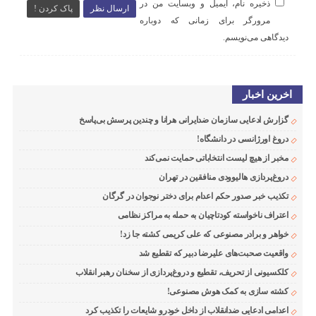
ذخیره نام، ایمیل و وبسایت من در
ارسال نظر
پاک کردن !
مرورگر برای زمانی که دوباره
دیدگاهی می‌نویسم.
اخرین اخبار
گزارش ادعایی سازمان ضدایرانی هرانا و چندین پرسش بی‌پاسخ
دروغ اورژانسی در دانشگاه!
مخبر از هیچ لیست انتخاباتی حمایت نمی‌کند
دروغ‌پردازی هالیوودی منافقین در تهران
تکذیب خبر صدور حکم اعدام برای دختر نوجوان در گرگان
اعتراف ناخواسته کودتاچیان به حمله به مراکز نظامی
خواهر و برادر مصنوعی که علی کریمی کشته جا زد!
واقعیت صحبت‌های علیرضا دبیر که تقطیع شد
کلکسیونی از تحریف، تقطیع و دروغ‌پردازی از سخنان رهبر انقلاب
کشته سازی به کمک هوش مصنوعی!
اعدامی ادعایی ضدانقلاب از داخل خودرو شایعات را تکذیب کرد