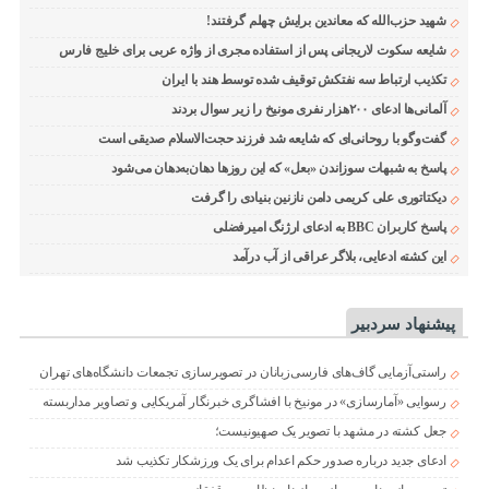
شهید حزب‌الله که معاندین برایش چهلم گرفتند!
شایعه سکوت لاریجانی پس از استفاده مجری از واژه عربی برای خلیج فارس
تکذیب ارتباط سه نفتکش توقیف شده توسط هند با ایران
آلمانی‌ها ادعای ۲۰۰هزار نفری مونیخ را زیر سوال بردند
گفت‌وگو با روحانی‌ای که شایعه شد فرزند حجت‌الاسلام صدیقی است
پاسخ به شبهات سوزاندن «بعل» که این روزها دهان‌به‌دهان می‌شود
دیکتاتوری علی کریمی دامن نازنین بنیادی را گرفت
پاسخ کاربران BBC به ادعای ارژنگ امیرفضلی
این کشته ادعایی، بلاگر عراقی از آب درآمد
پیشنهاد سردبیر
راستی‌آزمایی گاف‌های فارسی‌زبانان در تصویرسازی تجمعات دانشگاه‌های تهران
رسوایی «آمارسازی» در مونیخ با افشاگری خبرنگار آمریکایی و تصاویر مداربسته
جعل کشته در مشهد با تصویر یک صهیونیست؛
ادعای جدید درباره صدور حکم اعدام برای یک ورزشکار تکذیب شد