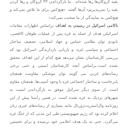
بقیه گروگان‌ها رها شده‌اند…ما بازگرداندن ۳۳ گروگان و رها کردن
بقیه را نمی‌پذیریم».
آن‌ها گفتند: «هیچ‌کس برای ما تلاش نمی‌کند و
هیچ‌کس به نمایندگی از ما صحبت نمی‌کند».
ناکامی‌ اسرائیل در رسیدن به اهداف
براساس اظهارات مقامات
اسرائیلی هدف از حمله به غزه پس از عملیات طوفان الاقصی،
نابودی توان نظامی حماس و جهاد اسلامی، تضعیف ساختار
اجتماعی و سیاسی غزه، و بازیابی بازدارندگی اسرائیل بود که
بررسی کارشناسان نشان می‌دهد هیچ کدام از این اهداف محقق
نشده است.
براساس آنچه کارشناسان امنیتی و حتی برخی
رسانه‌های غربی می گویند توان موشکی مقاومت همچنان
پابرجاست و ساختار اجتماعی غزه با وجود آسیب‌ها، همچنان مقاوم
است. از سوی دیگر سرائیل موفق به بازگرداندن امنیت به
شهرهای نزدیک به غزه نشده است. در همین راستا پیش از این
روزنامه وال‌استریت‌ژورنال مانند بسیاری از رسانه‌های عبری زبان
اعلام کرده بود که رژیم صهیونیستی طی این مدتی که از جنگ غزه
می‌گذرد، حتی به یک هدف اعلامی خود نرسیده و برای نخستین