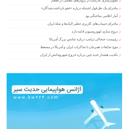
تصویرسازی نادرست از پروازهای نظامی در قفقاز
ماجرای یک نقل‌قول اشتباه درباره «عفو بازداشت‌شدگان»
آمار اعلامی ساختگی بود
ماجرای حساب‌های کاربری جعلی لایک‌ها و شاه ایران
دروغ سازی اوپوزوسیون ادامه دارد
ری‌پست جنجالی ترامپ درباره شانس بزرگ آمریکا
موج شایعات همزمان با مذاکرات ایران و آمریکا در مسقط
تکذیب هشدار جدید چین درباره خروج شهروندانش از ایران