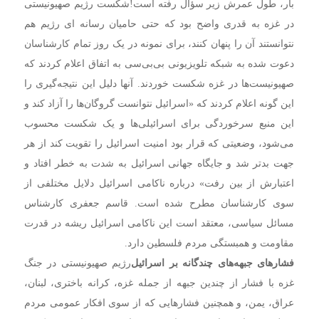
بار، طول عمرش زیر سؤال رفته است!
شکست رژیم صهیونیستی
در غزه به قدری واضح بود که حتی حامیان رسانه ای رژیم هم
نتوانستند آن را پنهان کنند، برای نمونه در یک روز تمام کارشناسان
دعوت شده به شبکه تلویزیونی بی‌بی‌سی به اتفاق اعلام کردند که
صهیونیست‌ها در غزه شکست خوردند. آنها دلیل این نتیجه‌گیری را
این گونه اعلام کردند که «اسرائیل نتوانست گروگان‌ها را آزاد کند و
این منبع سرخوردگی برای اسرائیلی‌ها و یک شکست محسوب
می‌شود، وضعیتی که قرار بود امنیت اسرائیل را تقویت کند از هر
جهت بدتر شد و جایگاه جهانی اسرائیل به شدت به خطر افتاد و
اعتبارش از بین رفت»
درباره ناکامی اسرائیل دلایل مختلفی از
سوی کارشناسان مطرح شده است. قاسم جعفری کارشناس
مسائل سیاسی، معتقد است این ناکامی اسرائیل ریشه در قدرت
مقاومت و همبستگی مردم فلسطین دارد.
فشارهای جبهه‌های چندگانه بر اسرائیل
رژیم صهیونیستی در جنگ
غزه با فشار از چندین جبهه از جمله غزه، کرانه باختری، لبنان،
عراق، یمن، و همچنین فشارهایی که از سوی افکار عمومی مردم