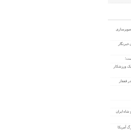
تصویرسازی
 خبرنگار
ست؛
 یک ورزشکار
ر قفقاز
 شاه ایران
گ آمریکا