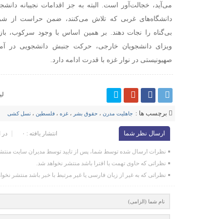
می‌آید، خجالت‌آور است. البته به جز اقدامات نجیبانه دانشج
دانشگاه‌های غربی که تلاش می‌کنند، ضمن حراست از ش
بی‌گناه را نجات دهند. بر همین اساس با وجود سرکوب، باز
ویزای دانشجویان خارجی، حرکت جنبش دانشجویی در آمری
صهیونیستی در نوار غزه با قدرت ادامه دارد.
لی
برچسب ها :
جاهلیت مدرن
،
حقوق بشر
،
غزه
،
فلسطین
،
نسل کشی
ارسال نظر شما
انتشار یافته : ۰
در 
نظرات ارسال شده توسط شما، پس از تایید توسط مدیران سایت منتشر
نظراتی که حاوی تهمت یا افترا باشد منتشر نخواهد شد.
نظراتی که به غیر از زبان فارسی یا غیر مرتبط با خبر باشد منتشر نخوا