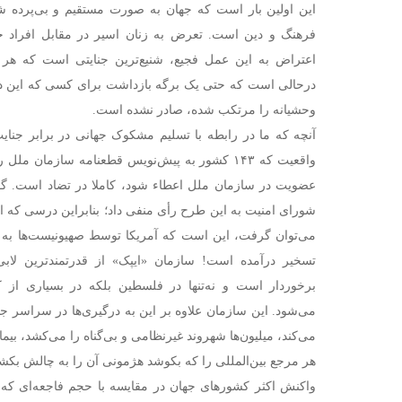
این اولین بار است که جهان به صورت مستقیم و بی‌پرده 
فرهنگ و دین است. تعرض به زنان اسیر در مقابل افراد خ
اعتراض به این عمل فجیع، شنیع‌ترین جنایتی است که هر 
درحالی است که حتی یک برگه بازداشت برای کسی که این دست
وحشیانه را مرتکب شده، صادر نشده است.
آنچه که ما در رابطه با تسلیم مشکوک جهانی در برابر جنای
واقعیت که ۱۴۳ کشور به پیش‌نویس قطعنامه سازمان م
عضویت در سازمان ملل اعطاء شود، کاملا در تضاد است. گف
شورای امنیت به این طرح رأی منفی داد؛ بنابراین درسی که از 
می‌توان گرفت، این است که آمریکا توسط صهیونیست‌ها به
تسخیر درآمده است! سازمان «ایپک» از قدرتمندترین لا
برخوردار است و نه‌تنها در فلسطین بلکه در بسیاری از 
می‌شود. این سازمان علاوه بر این به درگیری‌ها در سراسر جه
می‌کند، میلیون‌ها شهروند غیرنظامی و بی‌گناه را می‌کشد، بیم
هر مرجع بین‌المللی را که بکوشد هژمونی آن را به چالش بکش
واکنش اکثر کشور‌های جهان در مقایسه با حجم فاجعه‌ای 