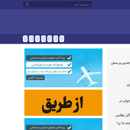
و چندین پرسش
ند
جوان در
راکز نظامی
ه جا زد!