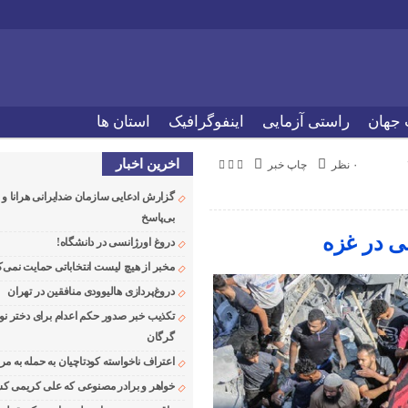
 جهان
راستی آزمایی
اینفوگرافیک
استان ها
اخرین اخبار
۰ نظر
چاپ خبر
گزارش ادعایی سازمان ضدایرانی هرانا 
بی‌پاسخ
ی در غزه
دروغ اورژانسی در دانشگاه!
مخبر از هیچ لیست انتخاباتی حمایت نمی‌ک
دروغ‌پردازی هالیوودی منافقین در تهران
تکذیب خبر صدور حکم اعدام برای دختر نو
گرگان
اعتراف ناخواسته کودتاچیان به حمله به م
خواهر و برادر مصنوعی که علی کریمی کشت