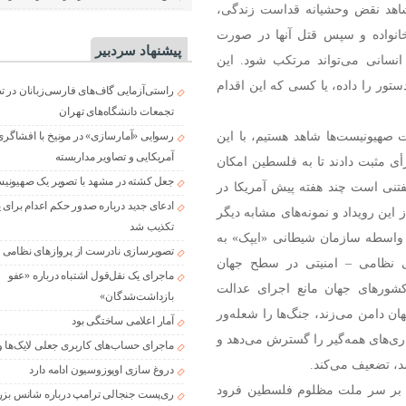
شاهد نقض وحشیانه قداست زندگی،
انواده و سپس قتل آنها در صورت
پیشنهاد سردبیر
انسانی می‌تواند مرتکب شود. این
ور را داده، یا کسی که این اقدام
راستی‌آزمایی گاف‌های فارسی‌زبانان در 
تجمعات دانشگاه‌های تهران
ت صهیونیست‌ها شاهد هستیم، با این
رسوایی «آمارسازی» در مونیخ با افشاگری
آمریکایی و تصاویر مداربسته
لل رأی مثبت دادند تا به فلسطین امکان
جعل کشته در مشهد با تصویر یک صهیونی
تنی است چند هفته پیش آمریکا در
ادعای جدید درباره صدور حکم اعدام برای
این رویداد و نمونه‌های مشابه دیگر
تکذیب شد
 واسطه سازمان شیطانی «ایپک» به
تصویرسازی نادرست از پروازهای نظامی د
بی نظامی – امنیتی در سطح جهان
ماجرای یک نقل‌قول اشتباه درباره «عفو
کشور‌های جهان مانع اجرای عدالت
بازداشت‌شدگان»
ان دامن می‌زند، جنگ‌ها را شعله‌ور
آمار اعلامی ساختگی بود
اری‌های همه‌گیر را گسترش می‌دهد و
ماجرای حساب‌های کاربری جعلی لایک‌ها و
د، تضعیف می‌کند.
دروغ سازی اوپوزوسیون ادامه دارد
که بر سر ملت مظلوم فلسطین فرود
ری‌پست جنجالی ترامپ درباره شانس بزر