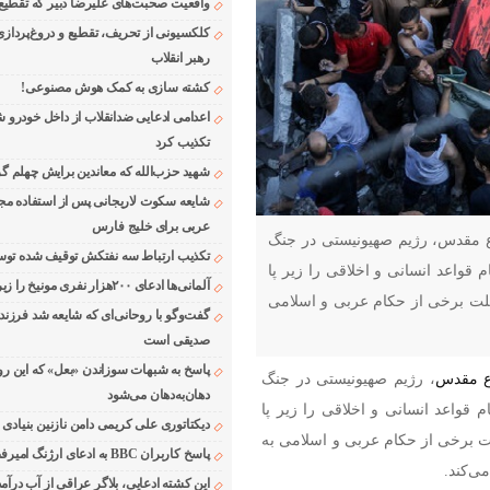
واقعیت صحبت‌های علیرضا دبیر که تقطیع
کلکسیونی از تحریف، تقطیع و دروغ‌پرداز
رهبر انقلاب
کشته سازی به کمک هوش مصنوعی!
اعدامی ادعایی ضدانقلاب از داخل خودرو ش
تکذیب کرد
شهید حزب‌الله که معاندین برایش چهلم گر
شایعه سکوت لاریجانی پس از استفاده مجر
عربی برای خلیج فارس
اع مقدس، رژیم صهیونیستی در جنگ
تکذیب ارتباط سه نفتکش توقیف شده توسط
 قواعد انسانی و اخلاقی را زیر پا
آلمانی‌ها ادعای ۲۰۰هزار نفری مونیخ را زیر سوال بردند
لت برخی از حکام عربی و اسلامی
گفت‌وگو با روحانی‌ای که شایعه شد فرزند
صدیقی است
پاسخ به شبهات سوزاندن «بعل» که این رو
ع مقدس
، رژیم صهیونیستی در جنگ
دهان‌به‌دهان می‌شود
 قواعد انسانی و اخلاقی را زیر پا
دیکتاتوری علی کریمی دامن نازنین بنیادی
ت برخی از حکام عربی و اسلامی به
پاسخ کاربران BBC به ادعای ارژنگ امیرفضلی
‌کند.
این کشته ادعایی، بلاگر عراقی از آب درآمد