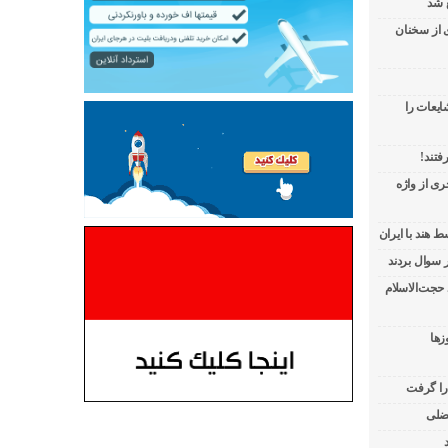
 شد
ی از سخنان
ایعات را
فتند!
ی از واژه
 هند با ایران
 حجت‌الاسلام
زها
 را گرفت