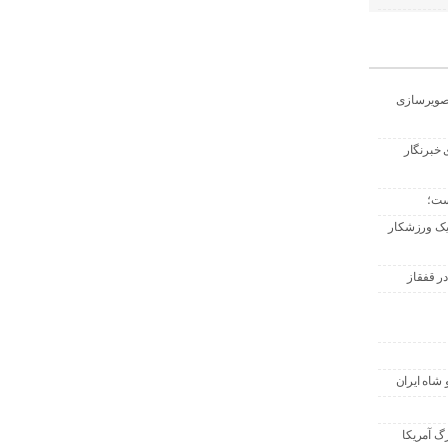
تصویرسازی
 خبرنگار
ست؛
 یک ورزشکار
ر قفقاز
 شاه ایران
گ آمریکا