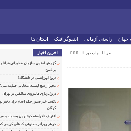
 جهان
راستی آزمایی
اینفوگرافیک
استان ها
اخرین اخبار
۰ نظر
چاپ خبر
گزارش ادعایی سازمان ضدایرانی هرانا 
بی‌پاسخ
دروغ اورژانسی در دانشگاه!
مخبر از هیچ لیست انتخاباتی حمایت نمی‌ک
دروغ‌پردازی هالیوودی منافقین در تهران
تکذیب خبر صدور حکم اعدام برای دختر نو
گرگان
اعتراف ناخواسته کودتاچیان به حمله به م
خواهر و برادر مصنوعی که علی کریمی کشت