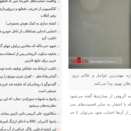
واقعیت صحبت‌های علیرضا دبیر که تقطیع
کلکسیونی از تحریف، تقطیع و دروغ‌پرداز
رهبر انقلاب
کشته سازی به کمک هوش مصنوعی!
اعدامی ادعایی ضدانقلاب از داخل خودرو ش
تکذیب کرد
شهید حزب‌الله که معاندین برایش چهلم گر
شایعه سکوت لاریجانی پس از استفاده مجر
عربی برای خلیج فارس
تکذیب ارتباط سه نفتکش توقیف شده توسط
ره مهم‌ترین عوامل و علائم بروز
آلمانی‌ها ادعای ۲۰۰هزار نفری مونیخ را زیر سوال بردند
گفت‌وگو با روحانی‌ای که شایعه شد فرزند
صدیقی است
گروهی از بیماری‌ها گفته می‌شود
پاسخ به شبهات سوزاندن «بعل» که این رو
ه یا انتشار به سایر قسمت‌های بدن
دهان‌به‌دهان می‌شود
ز آن‌ها اجتناب شود می‌توان تا حد
دیکتاتوری علی کریمی دامن نازنین بنیادی
پاسخ کاربران BBC به ادعای ارژنگ امیرفضلی
این کشته ادعایی، بلاگر عراقی از آب درآمد