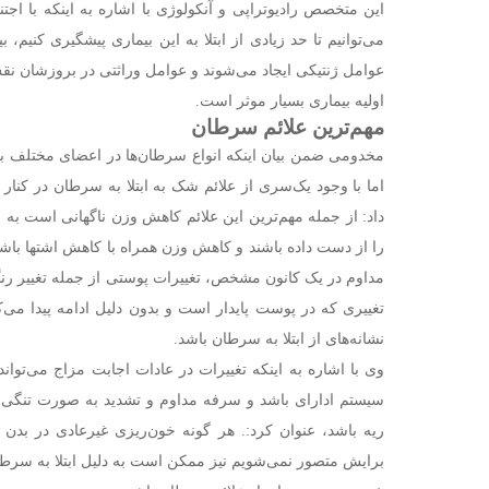
این متخصص رادیوتراپی و آنکولوژی با اشاره به اینکه با اج
می‌توانیم تا حد زیادی از ابتلا به این بیماری پیشگیری کنیم، 
عوامل ژنتیکی ایجاد می‌شوند و عوامل وراثتی در بروزشان ن
اولیه بیماری بسیار موثر است.
مهم‌ترین علائم سرطان
مخدومی ضمن بیان اینکه انواع سرطان‌ها در اعضای مختلف بدن
اما با وجود یک‌سری از علائم شک به ابتلا به سرطان در کنار س
داد: از جمله مهم‌ترین این علائم کاهش وزن ناگهانی است به 
را از دست داده باشند و کاهش وزن همراه با کاهش اشتها با
مداوم در یک کانون مشخص، تغییرات پوستی از جمله تغییر رنگ
تغییری که در پوست پایدار است و بدون دلیل ادامه پیدا می‌ک
نشانه‌های از ابتلا به سرطان باشد.
وی با اشاره به اینکه تغییرات در عادات اجابت مزاج می‌توان
سیستم ادارای باشد و سرفه مداوم و تشدید به صورت تنگی ت
ریه باشد، عنوان کرد:. هر گونه خون‌ریزی غیرعادی در بدن
برایش متصور نمی‌شویم نیز ممکن است به دلیل ابتلا به سرطان