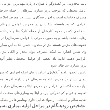
یاشا مخدومی در گفت‌وگو با
میزان
درباره مهم‌ترین عوامل ب
عامل محیطی که موجب بروز بیماری سرطان از جمله سرطان‌ها
مصرف دخانیات است و افراد سیگاری بسیار در معرض ابتلا به
افرادی که به واسطه شغلشان در معرض عوامل سرطان‌زا 
اشخاصی که در محیط کارشان از جمله کارگاه‌ها و کارخانه
رعایت نشده باشد و به صورت مرتب با عوامل سرطان‌زا در 
عفونت‌های مزمن هستند نیز در محدوده خطر ابتلا به این بیماری
وی ضمن اشاره به اینکه مصرف مواد مخدر و الکل نیز می‌ت
افزایش دهند، ادامه داد: بعضی از عوامل محیطی نظیر آلود
بروز بیماری سرطان شود.
رئیس انجمن رادیو آنکولوژی ایران با بیان اینکه افرادی که سن
ایمنی بیشتر در معرض ابتلا به سرطان قرار دارند افزود: 
اولیه و چه اکتسابی افراد را در معرض ابتلا به سرطان قرار 
تغذیه، چاقی و کم تحرکی نیز در ابتلا به بیماری‌های مختلف
تغذیه سالم و استفاده از مواد غذایی حاوی ویتامین‌ها در پیش
تشخیص زودهنگام در مراحل اولیه بیماری بسی