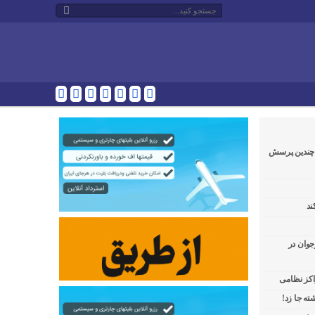
و چندین پرسش
ند
جوان در
راکز نظامی
ه جا زد!