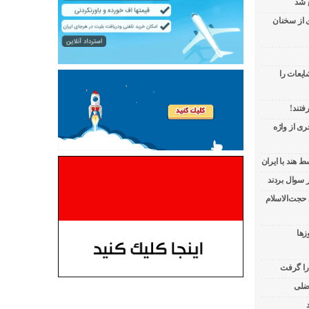
 شد
ی از سخنان
ایعات را
فتند!
ی از واژه
 هند با ایران
 حجت‌الاسلام
زها
 را گرفت