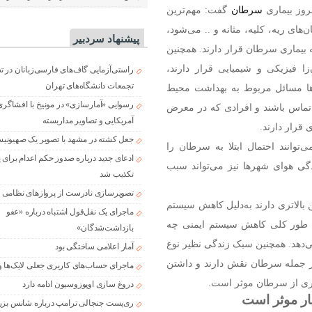
روز بیماری
سرطان
گفت: مهم‌ترین
ی ریه، کلیه، مثانه و .. می‌شود،
پیشنهاد سردبیر
 بیماری سرطان قرار دارند. همچنین
فیزیکی و شیمیایی قرار دارند،
راستی‌آزمایی گاف‌های فارسی‌زبانان در 
تجمعات دانشگاه‌های تهران
‌ها مسائل مربوط به بهداشت محیط
رسوایی «آمارسازی» در مونیخ با افشاگری
تماس باشند و افرادی که در معرض
آمریکایی و تصاویر مداربسته
 قرار دارند.
جعل کشته در مشهد با تصویر یک صهیونی
وانند احتمال ابتلا به سرطان را
ادعای جدید درباره صدور حکم اعدام برای
گی هوای شهر‌ها نیز می‌تواند سبب
تکذیب شد
تصویرسازی نادرست از پروازهای نظامی د
 بالاتری دارند به‌دلیل کاهش سیستم
ماجرای یک نقل‌قول اشتباه درباره «عفو
به طور کلی کاهش سیستم ایمنی چه
بازداشت‌شدگان»
می‌دهد. همچنین سبک زندگی نظیر نوع
آمار اعلامی ساختگی بود
 از جمله سرطان نقش دارند و داشتن
ماجرای حساب‌های کاربری جعلی لایک‌ها و
گیری از سرطان موثر است.
دروغ سازی اوپوزوسیون ادامه دارد
ار موثر است
ری‌پست جنجالی ترامپ درباره شانس بزر