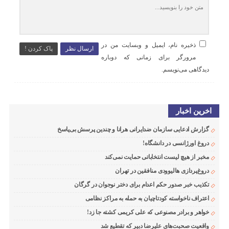
ذخیره نام، ایمیل و وبسایت من در
ارسال نظر
پاک کردن !
مرورگر برای زمانی که دوباره
دیدگاهی می‌نویسم.
اخرین اخبار
گزارش ادعایی سازمان ضدایرانی هرانا و چندین پرسش بی‌پاسخ
دروغ اورژانسی در دانشگاه!
مخبر از هیچ لیست انتخاباتی حمایت نمی‌کند
دروغ‌پردازی هالیوودی منافقین در تهران
تکذیب خبر صدور حکم اعدام برای دختر نوجوان در گرگان
اعتراف ناخواسته کودتاچیان به حمله به مراکز نظامی
خواهر و برادر مصنوعی که علی کریمی کشته جا زد!
واقعیت صحبت‌های علیرضا دبیر که تقطیع شد