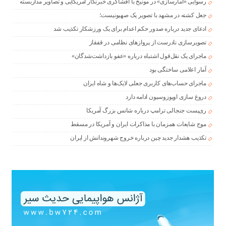
رسوایی «آمارسازی» در مونیخ با افشاگری خبرنگار آمریکایی و تصاویر مداربسته
جعل کشته در مشهد با تصویر یک صهیونیست؛
ادعای جدید درباره صدور حکم اعدام برای یک ورزشکار تکذیب شد
تصویرسازی نادرست از پروازهای نظامی در قفقاز
ماجرای یک نقل‌قول اشتباه درباره «عفو بازداشت‌شدگان»
آمار اعلامی ساختگی بود
ماجرای حساب‌های کاربری جعلی لایک‌ها و شاه ایران
دروغ سازی اوپوزوسیون ادامه دارد
ری‌پست جنجالی ترامپ درباره شانس بزرگ آمریکا
موج شایعات همزمان با مذاکرات ایران و آمریکا در مسقط
تکذیب هشدار جدید چین درباره خروج شهروندانش از ایران