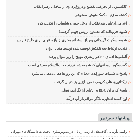
کلکسیونی از تحریف، تقطیع و دروغ‌پردازی از سخنان رهبر انقلاب
کشته سازی به کمک هوش مصنوعی!
اعدامی ادعایی ضدانقلاب از داخل خودرو شایعات را تکذیب کرد
شهید حزب‌الله که معاندین برایش چهلم گرفتند!
شایعه سکوت لاریجانی پس از استفاده مجری از واژه عربی برای خلیج فارس
تکذیب ارتباط سه نفتکش توقیف شده توسط هند با ایران
آلمانی‌ها ادعای ۲۰۰هزار نفری مونیخ را زیر سوال بردند
گفت‌وگو با روحانی‌ای که شایعه شد فرزند حجت‌الاسلام صدیقی است
پاسخ به شبهات سوزاندن «بعل» که این روزها دهان‌به‌دهان می‌شود
دیکتاتوری علی کریمی دامن نازنین بنیادی را گرفت
پاسخ کاربران BBC به ادعای ارژنگ امیرفضلی
این کشته ادعایی، بلاگر عراقی از آب درآمد
پیشنهاد سردبیر
راستی‌آزمایی گاف‌های فارسی‌زبانان در تصویرسازی تجمعات دانشگاه‌های تهران