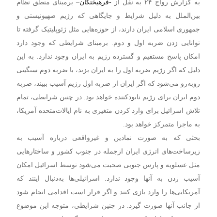
به گزارش رواج ۲۴ به نقل از
-فرهیختگان
– برمبنای منطق نظام
بین‌الملل به دلیل شرایط و جایگاهی که رژیم صهیونیستی و
جمهوری اسلامی ایران دارند، از حوزه‌هایی مثل ژئوپلیتیک گرفته تا
توانایی زدن ضربه اول و دوم. برمبنای شرایطی که وجود دارد
امکان پاسخ مستقیم و گسترده رژیم به ایران وجود ندارد. به این
دلیل که اگر رژیم ضربه اول را به ایران بزند، با ضربه دوم سنگینی
روبه‌رو می‌شود که اگر ایران از ضربه اول رژیم آسیب ببیند، ضربه
دوم ایران برای رژیم نابودکننده خواهد بود. در چنین شرایطی، تمام
تلاش اسرائیل برای وارد کردن متغیری به نام ایالات‌متحده آمریکا،
به ماجرا متمرکز خواهد بود.
بحثی که به صورت نمادین و غیرواقعی درباره آسیب به
زیرساخت‌های انرژی ایران ازجمله در جنوب کشور و ساختارهایی
مثل عسلویه و پارس جنوبی صحبت می‌شود توسط اسرائیل امکان
آسیب زدن به آنها وجود ندارد. اسرائیلی‌ها به‌دنبال اینند که
آمریکایی‌ها را وارد بازی کنند و اگر قرار است اقدامی انجام شود
از جانب آنها صورت گیرد. در چنین شرایطی، متوجه این موضوع