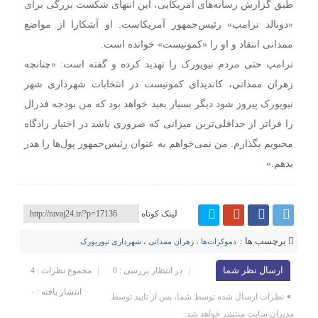
طبق گزارش‌ رسانه‌های آمریکایی، این انتهای شکست بزرگی برای
«دونالد ترامپ» رئیس‌جمهور آمریکاست. او آشکارا از مواضع
ممدانی انتقاد و او را «کمونیست» خوانده است.
ترامپ حتی مردم نیویورک را تهدید کرده و گفته است: «چنانچه
زهران ممدانی، کاندیدای کمونیست در انتخابات شهرداری شهر
نیویورک پیروز شود دیگر بسیار بعید خواهد بود که من بودجه فدرال
را فراتر از حداقلی‌ترین میزانی که ضروری باشد در اختیار زادگاه
محبوبم بگذارم. من نمی‌خواهم به عنوان رئیس‌جمهور پول‌ها را هدر
بدهم.»
لینک کوتاه
برچسب ها :
دموکرات‌ها
،
زهران ممدانی
،
شهرداری نیوریورک
ارسال نظر شما
در انتظار بررسی : 0
مجموع نظرات : 4
انتشار یافته : ۰
نظرات ارسال شده توسط شما، پس از تایید توسط
مدیران سایت منتشر خواهد شد.