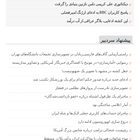
دیکتاتوری علی کریمی دامن نازنین بنیادی را گرفت
پاسخ کاربران BBC به ادعای ارژنگ امیرفضلی
این کشته ادعایی، بلاگر عراقی از آب درآمد
پیشنهاد سردبیر
راستی‌آزمایی گاف‌های فارسی‌زبانان در تصویرسازی تجمعات دانشگاه‌های تهران
رسوایی «آمارسازی» در مونیخ با افشاگری خبرنگار آمریکایی و تصاویر مداربسته
جعل کشته در مشهد با تصویر یک صهیونیست؛
ادعای جدید درباره صدور حکم اعدام برای یک ورزشکار تکذیب شد
تصویرسازی نادرست از پروازهای نظامی در قفقاز
ماجرای یک نقل‌قول اشتباه درباره «عفو بازداشت‌شدگان»
آمار اعلامی ساختگی بود
ماجرای حساب‌های کاربری جعلی لایک‌ها و شاه ایران
دروغ سازی اوپوزوسیون ادامه دارد
ری‌پست جنجالی ترامپ درباره شانس بزرگ آمریکا
موج شایعات همزمان با مذاکرات ایران و آمریکا در مسقط