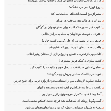
گزارش ادعایی سازمان ضدایرانی هرانا و چندین پرسش بی‌پاسخ
دروغ اورژانسی در دانشگاه!
مخبر از هیچ لیست انتخاباتی حمایت نمی‌کند
دروغ‌پردازی هالیوودی منافقین در تهران
تکذیب خبر صدور حکم اعدام برای دختر نوجوان در گرگان
اعتراف ناخواسته کودتاچیان به حمله به مراکز نظامی
خواهر و برادر مصنوعی که علی کریمی کشته جا زد!
واقعیت صحبت‌های علیرضا دبیر که تقطیع شد
کلکسیونی از تحریف، تقطیع و دروغ‌پردازی از سخنان رهبر انقلاب
کشته سازی به کمک هوش مصنوعی!
اعدامی ادعایی ضدانقلاب از داخل خودرو شایعات را تکذیب کرد
شهید حزب‌الله که معاندین برایش چهلم گرفتند!
شایعه سکوت لاریجانی پس از استفاده مجری از واژه عربی برای خلیج فارس
تکذیب ارتباط سه نفتکش توقیف شده توسط هند با ایران
آلمانی‌ها ادعای ۲۰۰هزار نفری مونیخ را زیر سوال بردند
گفت‌وگو با روحانی‌ای که شایعه شد فرزند حجت‌الاسلام صدیقی است
پاسخ به شبهات سوزاندن «بعل» که این روزها دهان‌به‌دهان می‌شود