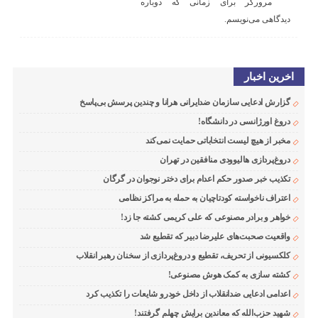
مرورگر برای زمانی که دوباره
دیدگاهی می‌نویسم.
اخرین اخبار
گزارش ادعایی سازمان ضدایرانی هرانا و چندین پرسش بی‌پاسخ
دروغ اورژانسی در دانشگاه!
مخبر از هیچ لیست انتخاباتی حمایت نمی‌کند
دروغ‌پردازی هالیوودی منافقین در تهران
تکذیب خبر صدور حکم اعدام برای دختر نوجوان در گرگان
اعتراف ناخواسته کودتاچیان به حمله به مراکز نظامی
خواهر و برادر مصنوعی که علی کریمی کشته جا زد!
واقعیت صحبت‌های علیرضا دبیر که تقطیع شد
کلکسیونی از تحریف، تقطیع و دروغ‌پردازی از سخنان رهبر انقلاب
کشته سازی به کمک هوش مصنوعی!
اعدامی ادعایی ضدانقلاب از داخل خودرو شایعات را تکذیب کرد
شهید حزب‌الله که معاندین برایش چهلم گرفتند!