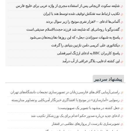
شایعه سکوت لاریجانی پس از استفاده مجری از واژه عربی برای خلیج فارس
تکذیب ارتباط سه نفتکش توقیف شده توسط هند با ایران
آلمانی‌ها ادعای ۲۰۰هزار نفری مونیخ را زیر سوال بردند
گفت‌وگو با روحانی‌ای که شایعه شد فرزند حجت‌الاسلام صدیقی است
پاسخ به شبهات سوزاندن «بعل» که این روزها دهان‌به‌دهان می‌شود
دیکتاتوری علی کریمی دامن نازنین بنیادی را گرفت
پاسخ کاربران BBC به ادعای ارژنگ امیرفضلی
این کشته ادعایی، بلاگر عراقی از آب درآمد
پیشنهاد سردبیر
راستی‌آزمایی گاف‌های فارسی‌زبانان در تصویرسازی تجمعات دانشگاه‌های تهران
رسوایی «آمارسازی» در مونیخ با افشاگری خبرنگار آمریکایی و تصاویر مداربسته
جعل کشته در مشهد با تصویر یک صهیونیست؛
ادعای جدید درباره صدور حکم اعدام برای یک ورزشکار تکذیب شد
تصویرسازی نادرست از پروازهای نظامی در قفقاز