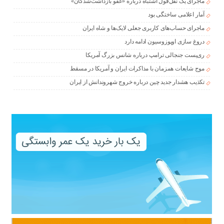
ماجرای یک نقل‌قول اشتباه درباره «عفو بازداشت‌شدگان»
آمار اعلامی ساختگی بود
ماجرای حساب‌های کاربری جعلی لایک‌ها و شاه ایران
دروغ سازی اوپوزوسیون ادامه دارد
ری‌پست جنجالی ترامپ درباره شانس بزرگ آمریکا
موج شایعات همزمان با مذاکرات ایران و آمریکا در مسقط
تکذیب هشدار جدید چین درباره خروج شهروندانش از ایران